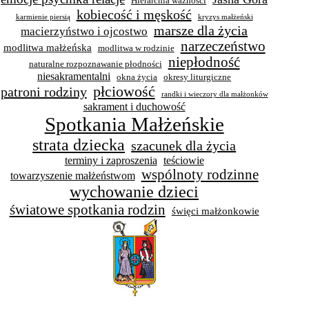
Hierarchia ważności
kobiecość i męskość
karmienie piersią
kryzys małżeński
marsze dla życia
macierzyństwo i ojcostwo
narzeczeństwo
modlitwa małżeńska
modlitwa w rodzinie
niepłodność
naturalne rozpoznawanie płodności
niesakramentalni
okna życia
okresy liturgiczne
płciowość
patroni rodziny
randki i wieczory dla małżonków
sakrament i duchowość
Spotkania Małżeńskie
strata dziecka
szacunek dla życia
terminy i zaproszenia
teściowie
wspólnoty rodzinne
towarzyszenie małżeństwom
wychowanie dzieci
światowe spotkania rodzin
święci małżonkowie