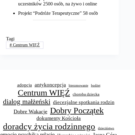
uczestników 2500 osób, na żywo i online
Projekt “Podróże Terapeutyczne” 58 osób
Tagi
#
Centrum WIĘŹ
antykoncepcja
adopcja
bierzmowanie
budżet
Centrum WIĘŹ
choroba dziecka
dialog małżeński
diecezjalne spotkania rodzin
Dobry Początek
Dobre Wakacje
dokumenty Kościoła
doradcy życia rodzinnego
dzieciństwo
emocje psychika relacje
Jasna Góra