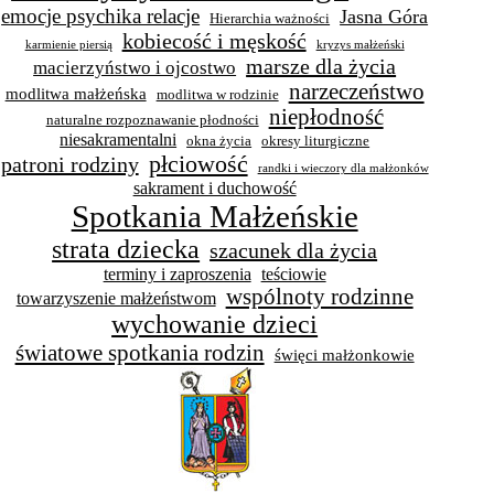
emocje psychika relacje
Jasna Góra
Hierarchia ważności
kobiecość i męskość
karmienie piersią
kryzys małżeński
marsze dla życia
macierzyństwo i ojcostwo
narzeczeństwo
modlitwa małżeńska
modlitwa w rodzinie
niepłodność
naturalne rozpoznawanie płodności
niesakramentalni
okna życia
okresy liturgiczne
płciowość
patroni rodziny
randki i wieczory dla małżonków
sakrament i duchowość
Spotkania Małżeńskie
strata dziecka
szacunek dla życia
terminy i zaproszenia
teściowie
wspólnoty rodzinne
towarzyszenie małżeństwom
wychowanie dzieci
światowe spotkania rodzin
święci małżonkowie