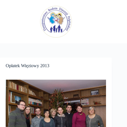
Przejdź
do
treści
Opłatek Więziowy 2013