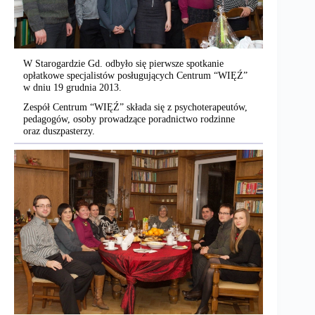
W Starogardzie Gd. odbyło się pierwsze spotkanie
opłatkowe specjalistów posługujących Centrum “WIĘŹ”
w dniu 19 grudnia 2013.
Zespół Centrum “WIĘŹ” składa się z psychoterapeutów,
pedagogów, osoby prowadzące poradnictwo rodzinne
oraz duszpasterzy.