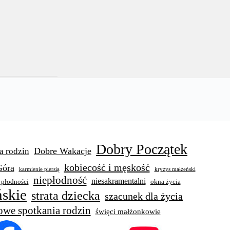
Dobry Początek
Dobre Wakacje
a rodzin
kobiecość i męskość
Góra
karmienie piersią
kryzys małżeński
niepłodność
niesakramentalni
 płodności
okna życia
skie
strata dziecka
szacunek dla życia
owe spotkania rodzin
święci małżonkowie