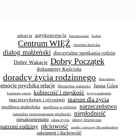
antykoncepcja
adopcja
bierzmowanie
budżet
Centrum WIĘŹ
choroba dziecka
dialog małżeński
diecezjalne spotkania rodzin
Dobry Początek
Dobre Wakacje
dokumenty Kościoła
doradcy życia rodzinnego
dzieciństwo
emocje psychika relacje
Jasna Góra
Hierarchia ważności
kobiecość i męskość
karmienie piersią
kryzys małżeński
marsze dla życia
macierzyństwo i ojcostwo
narzeczeństwo
modlitwa małżeńska
modlitwa w rodzinie
niepłodność
naturalne rozpoznawanie płodności
niesakramentalni
okna życia
okresy liturgiczne
płciowość
patroni rodziny
randki i wieczory dla małżonków
sakrament i duchowość