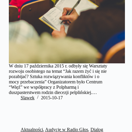
W dniu 17 października 2015 r. odbyły się Warsztaty
rozwoju osobistego na temat “Jak razem żyć i się nie
pozabijać? Sztuka rozwiązywania konfliktów i o
mocy przebaczenia” Organizatorem było Centrum
“Więź” we współpracy z Polpharmą i
duszpasterstwem rodzin diecezji pelplińskiej.…
Slawek
2015-10-17
Aktualności
,
Audycje w Radio Głos
,
Dialog