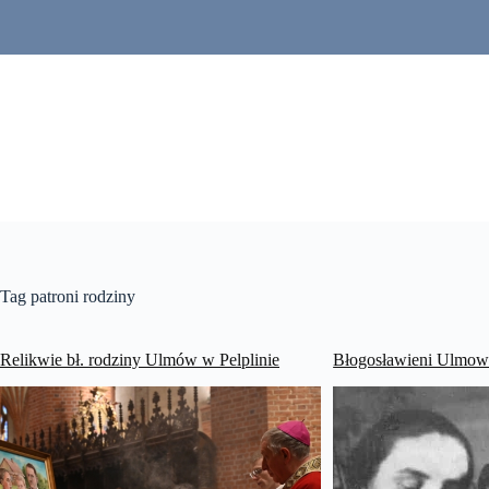
Przejdź
do
treści
Tag
patroni rodziny
Relikwie bł. rodziny Ulmów w Pelplinie
Błogosławieni Ulmow