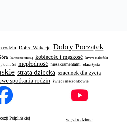
Dobry Początek
Dobre Wakacje
a rodzin
kobiecość i męskość
Góra
karmienie piersią
kryzys małżeński
niepłodność
niesakramentalni
 płodności
okna życia
skie
strata dziecka
szacunek dla życia
owe spotkania rodzin
święci małżonkowie
ezji Pelplińskiej
więzi rodzinne