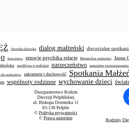
ĘŹ
dialog małżeński
diecezjalne spotkani
choroba dziecka
go
emocje psychika relacje
Jasna 
Hierarchia ważności
dzieciństwo
narzeczeństwo
łżeńska
modlitwa w rodzinie
naturalne rozpoznawanie
Spotkania Małżeń
sakrament i duchowość
y dla małżonków
wychowanie dzieci
świat
wspólnoty rodzinne
wom
Duszpasterstwo Rodzin
Diecezji Pelplińskiej
ul. Biskupa Dominika 11
83-130 Pelplin
©
Polityka prywatności
©
Prawa autorskie
Rodziny Diec