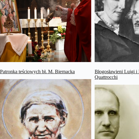
Patronka teściowych bł. M. Biernacka
Błogosławieni Luigi i
Quattrocchi