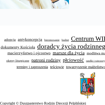
Centrum WI
antykoncepcja
adopcja
bierzmowanie
budżet
doradcy życia rodzinne
dokumenty Kościoła
marsze dla życia
macierzyństwo i ojcostwo
modlitwa ma
płciowość
patroni rodziny
okresy liturgiczne
randki i wieczor
terminy i zaproszenia
teściowie
towarzyszenie małżeńst
Copyright © Duszpasterstwo Rodzin Diecezji Pelplińskiej