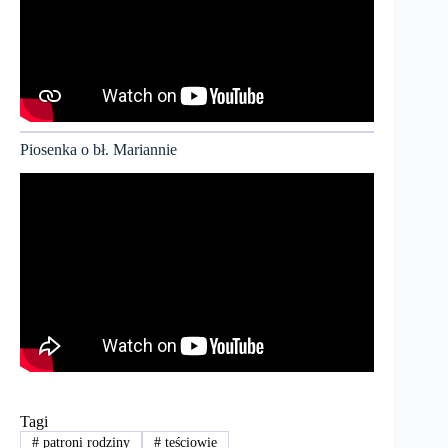
Piosenka o bł. Mariannie
Tagi
#
patroni rodziny
#
teściowie