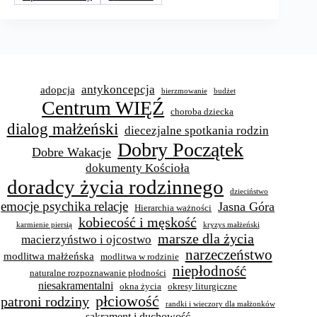
antykoncepcja
adopcja
bierzmowanie
budżet
Centrum WIĘŹ
choroba dziecka
dialog małżeński
diecezjalne spotkania rodzin
Dobry Początek
Dobre Wakacje
dokumenty Kościoła
doradcy życia rodzinnego
dzieciństwo
emocje psychika relacje
Jasna Góra
Hierarchia ważności
kobiecość i męskość
karmienie piersią
kryzys małżeński
marsze dla życia
macierzyństwo i ojcostwo
narzeczeństwo
modlitwa małżeńska
modlitwa w rodzinie
niepłodność
naturalne rozpoznawanie płodności
niesakramentalni
okna życia
okresy liturgiczne
płciowość
patroni rodziny
randki i wieczory dla małżonków
sakrament i duchowość