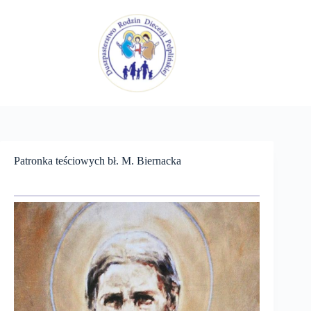
Przejdź
do
treści
Patronka teściowych bł. M. Biernacka