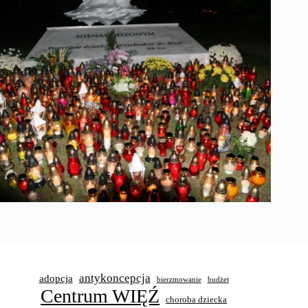
antykoncepcja
adopcja
bierzmowanie
budżet
Centrum WIĘŹ
choroba dziecka