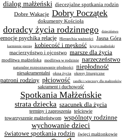
dialog małżeński
diecezjalne spotkania rodzin
Dobry Początek
Dobre Wakacje
dokumenty Kościoła
doradcy życia rodzinnego
dzieciństwo
emocje psychika relacje
Jasna Góra
Hierarchia ważności
kobiecość i męskość
karmienie piersią
kryzys małżeński
marsze dla życia
macierzyństwo i ojcostwo
narzeczeństwo
modlitwa małżeńska
modlitwa w rodzinie
niepłodność
naturalne rozpoznawanie płodności
niesakramentalni
okna życia
okresy liturgiczne
płciowość
patroni rodziny
randki i wieczory dla małżonków
sakrament i duchowość
Spotkania Małżeńskie
strata dziecka
szacunek dla życia
terminy i zaproszenia
teściowie
wspólnoty rodzinne
towarzyszenie małżeństwom
wychowanie dzieci
światowe spotkania rodzin
święci małżonkowie