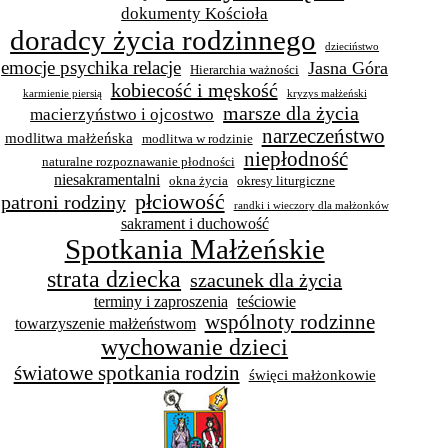
dokumenty Kościoła
doradcy życia rodzinnego
dzieciństwo
emocje psychika relacje
Jasna Góra
Hierarchia ważności
kobiecość i męskość
karmienie piersią
kryzys małżeński
marsze dla życia
macierzyństwo i ojcostwo
narzeczeństwo
modlitwa małżeńska
modlitwa w rodzinie
niepłodność
naturalne rozpoznawanie płodności
niesakramentalni
okna życia
okresy liturgiczne
płciowość
patroni rodziny
randki i wieczory dla małżonków
sakrament i duchowość
Spotkania Małżeńskie
strata dziecka
szacunek dla życia
terminy i zaproszenia
teściowie
wspólnoty rodzinne
towarzyszenie małżeństwom
wychowanie dzieci
światowe spotkania rodzin
święci małżonkowie