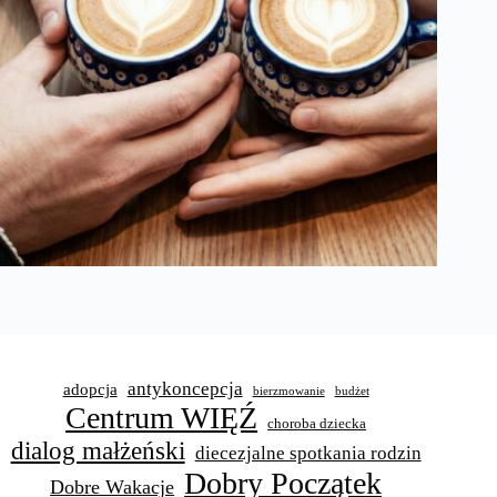
antykoncepcja
adopcja
bierzmowanie
budżet
Centrum WIĘŹ
choroba dziecka
dialog małżeński
diecezjalne spotkania rodzin
Dobry Początek
Dobre Wakacje