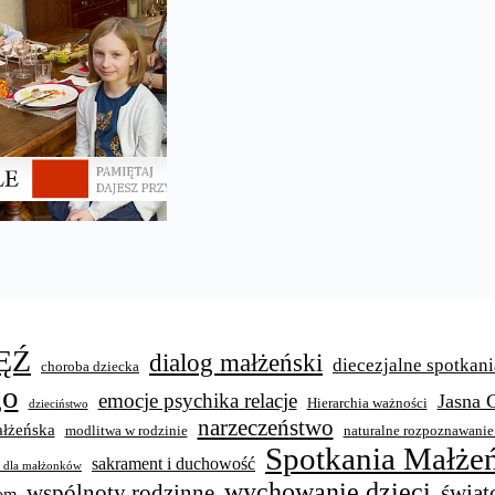
ĘŹ
dialog małżeński
diecezjalne spotkani
choroba dziecka
go
emocje psychika relacje
Jasna 
Hierarchia ważności
dzieciństwo
narzeczeństwo
łżeńska
modlitwa w rodzinie
naturalne rozpoznawanie
Spotkania Małżeń
sakrament i duchowość
y dla małżonków
wychowanie dzieci
świat
wspólnoty rodzinne
wom