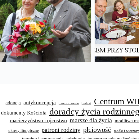
Centrum WI
antykoncepcja
adopcja
bierzmowanie
budżet
doradcy życia rodzinne
dokumenty Kościoła
marsze dla życia
macierzyństwo i ojcostwo
modlitwa ma
płciowość
patroni rodziny
okresy liturgiczne
randki i wieczor
terminy i zaproszenia
teściowie
towarzyszenie małżeńst