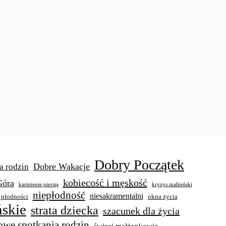
Dobry Początek
Dobre Wakacje
a rodzin
kobiecość i męskość
Góra
karmienie piersią
kryzys małżeński
niepłodność
niesakramentalni
 płodności
okna życia
skie
strata dziecka
szacunek dla życia
owe spotkania rodzin