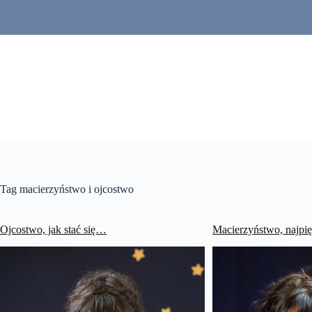
Przejdź
do
treści
Tag
macierzyństwo i ojcostwo
Ojcostwo, jak stać się…
Macierzyństwo, najpi