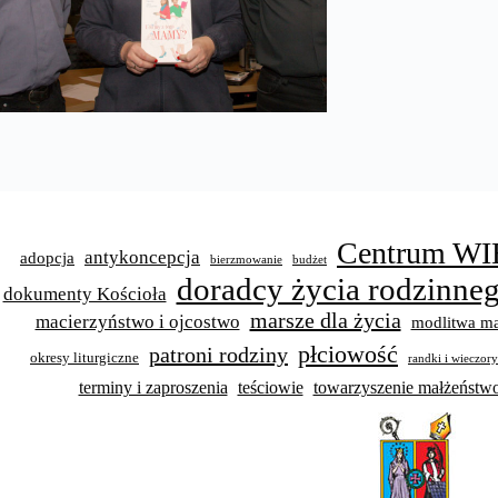
Centrum WI
antykoncepcja
adopcja
bierzmowanie
budżet
doradcy życia rodzinne
dokumenty Kościoła
marsze dla życia
macierzyństwo i ojcostwo
modlitwa ma
płciowość
patroni rodziny
okresy liturgiczne
randki i wieczor
terminy i zaproszenia
teściowie
towarzyszenie małżeńst