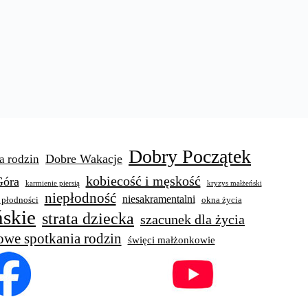
Dobry Początek
Dobre Wakacje
a rodzin
kobiecość i męskość
Góra
karmienie piersią
kryzys małżeński
niepłodność
niesakramentalni
 płodności
okna życia
skie
strata dziecka
szacunek dla życia
owe spotkania rodzin
święci małżonkowie