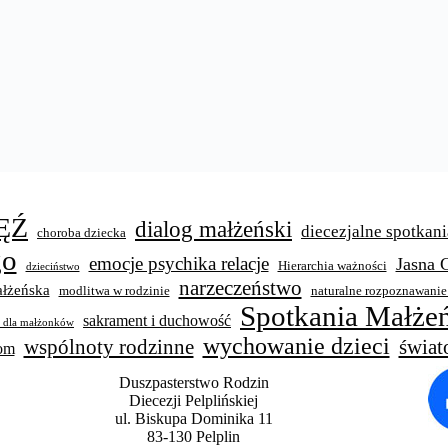
ĘŹ
dialog małżeński
diecezjalne spotkani
choroba dziecka
go
emocje psychika relacje
Jasna 
Hierarchia ważności
dzieciństwo
narzeczeństwo
łżeńska
modlitwa w rodzinie
naturalne rozpoznawanie
Spotkania Małżeń
sakrament i duchowość
y dla małżonków
wychowanie dzieci
świat
wspólnoty rodzinne
wom
Duszpasterstwo Rodzin
Diecezji Pelplińskiej
ul. Biskupa Dominika 11
83-130 Pelplin