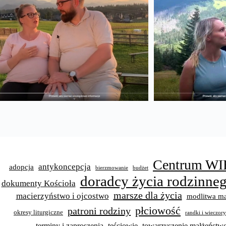
Centrum WI
antykoncepcja
adopcja
bierzmowanie
budżet
doradcy życia rodzinne
dokumenty Kościoła
marsze dla życia
macierzyństwo i ojcostwo
modlitwa ma
płciowość
patroni rodziny
okresy liturgiczne
randki i wieczor
terminy i zaproszenia
teściowie
towarzyszenie małżeńst