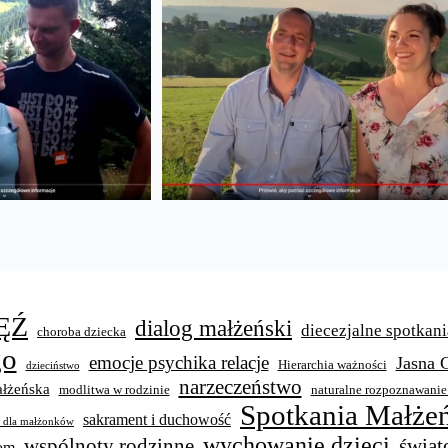
ĘŹ
dialog małżeński
diecezjalne spotkani
choroba dziecka
go
emocje psychika relacje
Jasna 
Hierarchia ważności
dzieciństwo
narzeczeństwo
łżeńska
modlitwa w rodzinie
naturalne rozpoznawanie
Spotkania Małżeń
sakrament i duchowość
y dla małżonków
wychowanie dzieci
świat
wspólnoty rodzinne
wom