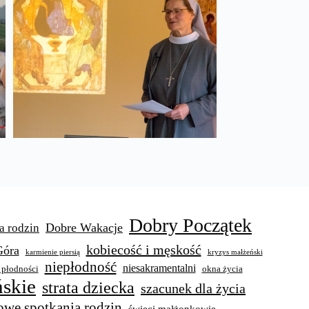
Dobry Początek
Dobre Wakacje
a rodzin
kobiecość i męskość
Góra
karmienie piersią
kryzys małżeński
niepłodność
niesakramentalni
 płodności
okna życia
skie
strata dziecka
szacunek dla życia
owe spotkania rodzin