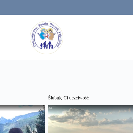
Ślubuję Ci uczciwość