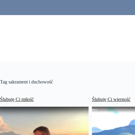
Przejdź
do
treści
Tag
sakrament i duchowość
Ślubuję Ci miłość
Ślubuję Ci wierność