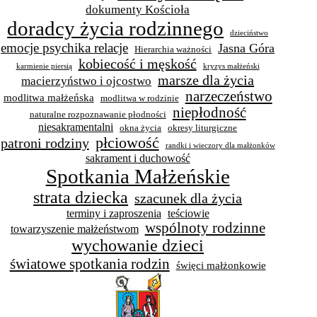
dokumenty Kościoła
doradcy życia rodzinnego
dzieciństwo
emocje psychika relacje
Jasna Góra
Hierarchia ważności
kobiecość i męskość
karmienie piersią
kryzys małżeński
marsze dla życia
macierzyństwo i ojcostwo
narzeczeństwo
modlitwa małżeńska
modlitwa w rodzinie
niepłodność
naturalne rozpoznawanie płodności
niesakramentalni
okna życia
okresy liturgiczne
płciowość
patroni rodziny
randki i wieczory dla małżonków
sakrament i duchowość
Spotkania Małżeńskie
strata dziecka
szacunek dla życia
terminy i zaproszenia
teściowie
wspólnoty rodzinne
towarzyszenie małżeństwom
wychowanie dzieci
światowe spotkania rodzin
święci małżonkowie