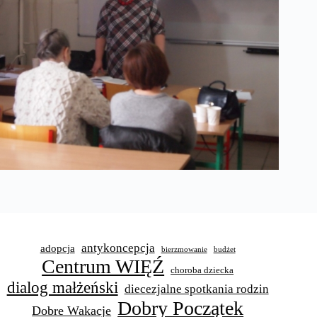
antykoncepcja
adopcja
bierzmowanie
budżet
Centrum WIĘŹ
choroba dziecka
dialog małżeński
diecezjalne spotkania rodzin
Dobry Początek
Dobre Wakacje