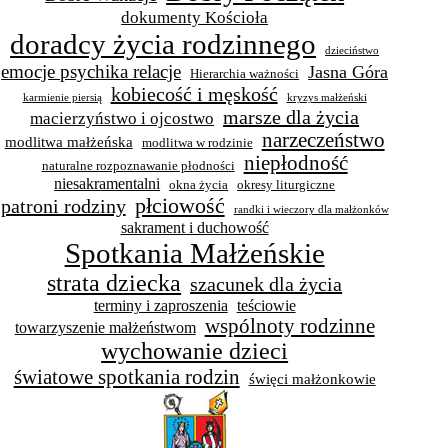
dokumenty Kościoła
doradcy życia rodzinnego
dzieciństwo
emocje psychika relacje
Jasna Góra
Hierarchia ważności
kobiecość i męskość
karmienie piersią
kryzys małżeński
marsze dla życia
macierzyństwo i ojcostwo
narzeczeństwo
modlitwa małżeńska
modlitwa w rodzinie
niepłodność
naturalne rozpoznawanie płodności
niesakramentalni
okna życia
okresy liturgiczne
płciowość
patroni rodziny
randki i wieczory dla małżonków
sakrament i duchowość
Spotkania Małżeńskie
strata dziecka
szacunek dla życia
terminy i zaproszenia
teściowie
wspólnoty rodzinne
towarzyszenie małżeństwom
wychowanie dzieci
światowe spotkania rodzin
święci małżonkowie