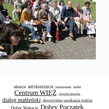
antykoncepcja
adopcja
bierzmowanie
budżet
Centrum WIĘŹ
choroba dziecka
dialog małżeński
diecezjalne spotkania rodzin
Dobry Początek
Dobre Wakacje