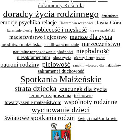
dokumenty Kościoła
doradcy życia rodzinnego
dzieciństwo
emocje psychika relacje
Jasna Góra
Hierarchia ważności
kobiecość i męskość
karmienie piersią
kryzys małżeński
marsze dla życia
macierzyństwo i ojcostwo
narzeczeństwo
modlitwa małżeńska
modlitwa w rodzinie
niepłodność
naturalne rozpoznawanie płodności
niesakramentalni
okna życia
okresy liturgiczne
płciowość
patroni rodziny
randki i wieczory dla małżonków
sakrament i duchowość
Spotkania Małżeńskie
strata dziecka
szacunek dla życia
terminy i zaproszenia
teściowie
wspólnoty rodzinne
towarzyszenie małżeństwom
wychowanie dzieci
światowe spotkania rodzin
święci małżonkowie