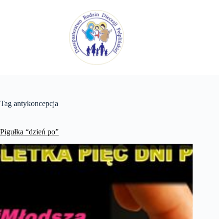
Przejdź
do
treści
Tag
antykoncepcja
Pigułka “dzień po”