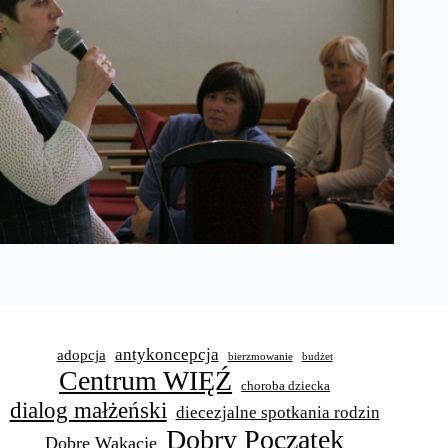
antykoncepcja
adopcja
bierzmowanie
budżet
Centrum WIĘŹ
choroba dziecka
dialog małżeński
diecezjalne spotkania rodzin
Dobry Początek
Dobre Wakacje