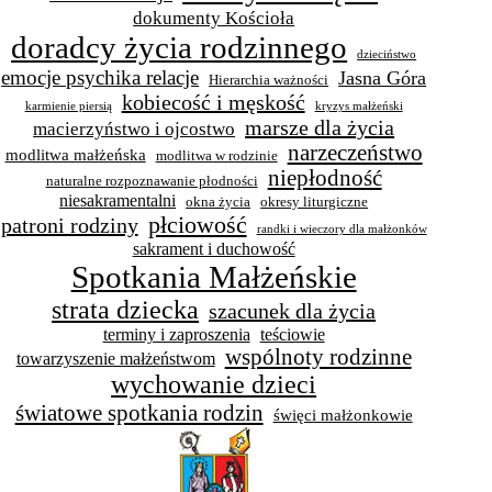
dokumenty Kościoła
doradcy życia rodzinnego
dzieciństwo
emocje psychika relacje
Jasna Góra
Hierarchia ważności
kobiecość i męskość
karmienie piersią
kryzys małżeński
marsze dla życia
macierzyństwo i ojcostwo
narzeczeństwo
modlitwa małżeńska
modlitwa w rodzinie
niepłodność
naturalne rozpoznawanie płodności
niesakramentalni
okna życia
okresy liturgiczne
płciowość
patroni rodziny
randki i wieczory dla małżonków
sakrament i duchowość
Spotkania Małżeńskie
strata dziecka
szacunek dla życia
terminy i zaproszenia
teściowie
wspólnoty rodzinne
towarzyszenie małżeństwom
wychowanie dzieci
światowe spotkania rodzin
święci małżonkowie