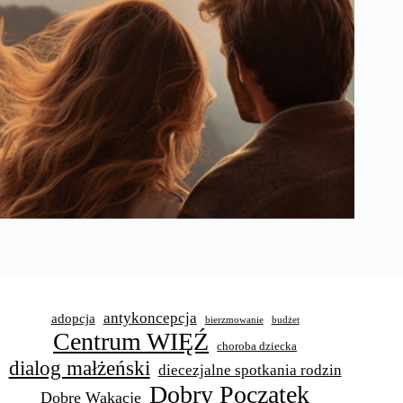
antykoncepcja
adopcja
bierzmowanie
budżet
Centrum WIĘŹ
choroba dziecka
dialog małżeński
diecezjalne spotkania rodzin
Dobry Początek
Dobre Wakacje