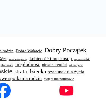
Dobry Początek
Dobre Wakacje
a rodzin
kobiecość i męskość
Góra
karmienie piersią
kryzys małżeński
niepłodność
niesakramentalni
 płodności
okna życia
skie
strata dziecka
szacunek dla życia
owe spotkania rodzin
święci małżonkowie