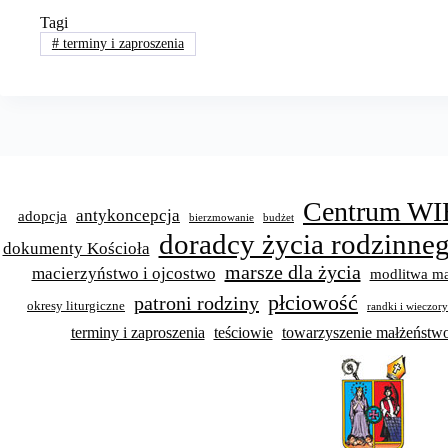
Tagi
#
terminy i zaproszenia
Centrum WI
antykoncepcja
adopcja
bierzmowanie
budżet
doradcy życia rodzinne
dokumenty Kościoła
marsze dla życia
macierzyństwo i ojcostwo
modlitwa ma
płciowość
patroni rodziny
okresy liturgiczne
randki i wieczor
terminy i zaproszenia
teściowie
towarzyszenie małżeńst