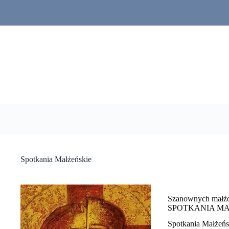
Przejdź
do
treści
Spotkania Małżeńskie
Szanownych małż
SPOTKANIA MA
Spotkania Małżeńs