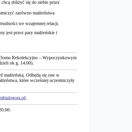
chcą zbliżyć się do siebie przez
stniczyć zarówno małżeństwa
 trudności we wzajemnej relacji.
y jest przez pary małżeńskie i
 Domu Rekolekcyjno – Wypoczynkowym
zieli ok g. 14.00).
ź małżeńską. Odbędą się one w
łżeństwa, które wcześniej uczestniczyły
mbialogora.pl/
.
20.00: