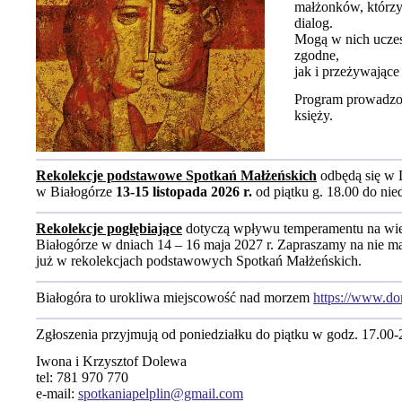
małżonków, którzy 
dialog.
Mogą w nich ucze
zgodne,
jak i przeżywające
Program prowadzon
księży.
Rekolekcje podstawowe Spotkań Małżeńskich
odbędą się w
w Białogórze
13-15 listopada 2026 r.
od piątku g. 18.00 do nied
Rekolekcje pogłębiające
dotyczą wpływu temperamentu na wie
Białogórze w dniach 14 – 16 maja 2027 r. Zapraszamy na nie ma
już w rekolekcjach podstawowych Spotkań Małżeńskich.
Białogóra to urokliwa miejscowość nad morzem
https://www.do
Zgłoszenia przyjmują od poniedziałku do piątku w godz. 17.00-
Iwona i Krzysztof Dolewa
tel: 781 970 770
e-mail:
spotkaniapelplin@gmail.com