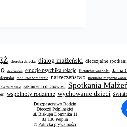
ĘŹ
dialog małżeński
diecezjalne spotkani
choroba dziecka
go
emocje psychika relacje
Jasna 
Hierarchia ważności
dzieciństwo
narzeczeństwo
łżeńska
modlitwa w rodzinie
naturalne rozpoznawanie
Spotkania Małżeń
sakrament i duchowość
y dla małżonków
wychowanie dzieci
świat
wspólnoty rodzinne
wom
Duszpasterstwo Rodzin
Diecezji Pelplińskiej
ul. Biskupa Dominika 11
83-130 Pelplin
©
Polityka prywatności