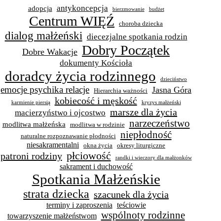
antykoncepcja
adopcja
bierzmowanie
budżet
Centrum WIĘŹ
choroba dziecka
dialog małżeński
diecezjalne spotkania rodzin
Dobry Początek
Dobre Wakacje
dokumenty Kościoła
doradcy życia rodzinnego
dzieciństwo
emocje psychika relacje
Jasna Góra
Hierarchia ważności
kobiecość i męskość
karmienie piersią
kryzys małżeński
marsze dla życia
macierzyństwo i ojcostwo
narzeczeństwo
modlitwa małżeńska
modlitwa w rodzinie
niepłodność
naturalne rozpoznawanie płodności
niesakramentalni
okna życia
okresy liturgiczne
płciowość
patroni rodziny
randki i wieczory dla małżonków
sakrament i duchowość
Spotkania Małżeńskie
strata dziecka
szacunek dla życia
terminy i zaproszenia
teściowie
wspólnoty rodzinne
towarzyszenie małżeństwom