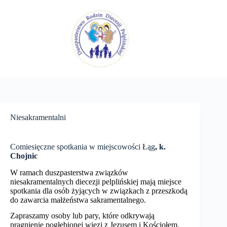
Przejdź
do
treści
Niesakramentalni
Comiesięczne spotkania w miejscowości Łąg
, k.
Chojnic
W ramach duszpasterstwa związków
niesakramentalnych diecezji pelplińskiej mają miejsce
spotkania dla osób żyjących w związkach z przeszkodą
do zawarcia małżeństwa sakramentalnego.
Zapraszamy osoby lub pary, które odkrywają
pragnienie pogłębionej więzi z Jezusem i Kościołem.