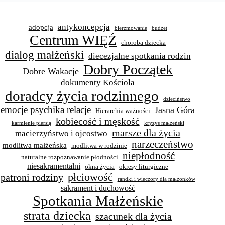
antykoncepcja
adopcja
bierzmowanie
budżet
Centrum WIĘŹ
choroba dziecka
dialog małżeński
diecezjalne spotkania rodzin
Dobry Początek
Dobre Wakacje
dokumenty Kościoła
doradcy życia rodzinnego
dzieciństwo
emocje psychika relacje
Jasna Góra
Hierarchia ważności
kobiecość i męskość
karmienie piersią
kryzys małżeński
marsze dla życia
macierzyństwo i ojcostwo
narzeczeństwo
modlitwa małżeńska
modlitwa w rodzinie
niepłodność
naturalne rozpoznawanie płodności
niesakramentalni
okna życia
okresy liturgiczne
płciowość
patroni rodziny
randki i wieczory dla małżonków
sakrament i duchowość
Spotkania Małżeńskie
strata dziecka
szacunek dla życia