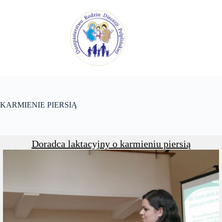
Przejdź
do
treści
KARMIENIE PIERSIĄ
Doradca laktacyjny o karmieniu piersią