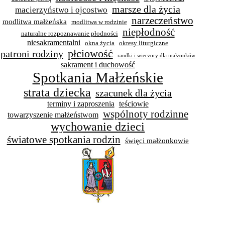
marsze dla życia
macierzyństwo i ojcostwo
narzeczeństwo
modlitwa małżeńska
modlitwa w rodzinie
niepłodność
naturalne rozpoznawanie płodności
niesakramentalni
okna życia
okresy liturgiczne
płciowość
patroni rodziny
randki i wieczory dla małżonków
sakrament i duchowość
Spotkania Małżeńskie
strata dziecka
szacunek dla życia
terminy i zaproszenia
teściowie
wspólnoty rodzinne
towarzyszenie małżeństwom
wychowanie dzieci
światowe spotkania rodzin
święci małżonkowie