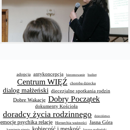
antykoncepcja
adopcja
bierzmowanie
budżet
Centrum WIĘŹ
choroba dziecka
dialog małżeński
diecezjalne spotkania rodzin
Dobry Początek
Dobre Wakacje
dokumenty Kościoła
doradcy życia rodzinnego
dzieciństwo
emocje psychika relacje
Jasna Góra
Hierarchia ważności
kobiecość i męskość
karmienie piersią
kryzys małżeński