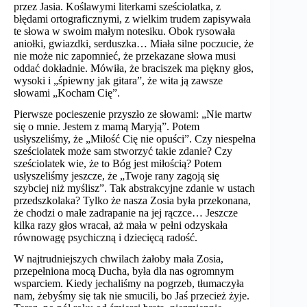
przez Jasia. Koślawymi literkami sześciolatka, z
błędami ortograficznymi, z wielkim trudem zapisywała
te słowa w swoim małym notesiku. Obok rysowała
aniołki, gwiazdki, serduszka… Miała silne poczucie, że
nie może nic zapomnieć, że przekazane słowa musi
oddać dokładnie. Mówiła, że braciszek ma piękny głos,
wysoki i „śpiewny jak gitara”, że wita ją zawsze
słowami „Kocham Cię”.
Pierwsze pocieszenie przyszło ze słowami: „Nie martw
się o mnie. Jestem z mamą Maryją”. Potem
usłyszeliśmy, że „Miłość Cię nie opuści”. Czy niespełna
sześciolatek może sam stworzyć takie zdanie? Czy
sześciolatek wie, że to Bóg jest miłością? Potem
usłyszeliśmy jeszcze, że „Twoje rany zagoją się
szybciej niż myślisz”. Tak abstrakcyjne zdanie w ustach
przedszkolaka? Tylko że nasza Zosia była przekonana,
że chodzi o małe zadrapanie na jej rączce… Jeszcze
kilka razy głos wracał, aż mała w pełni odzyskała
równowagę psychiczną i dziecięcą radość.
W najtrudniejszych chwilach żałoby mała Zosia,
przepełniona mocą Ducha, była dla nas ogromnym
wsparciem. Kiedy jechaliśmy na pogrzeb, tłumaczyła
nam, żebyśmy się tak nie smucili, bo Jaś przecież żyje.