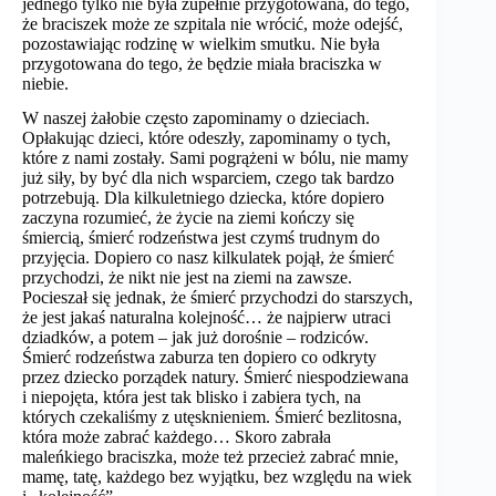
jednego tylko nie była zupełnie przygotowana, do tego,
że braciszek może ze szpitala nie wrócić, może odejść,
pozostawiając rodzinę w wielkim smutku. Nie była
przygotowana do tego, że będzie miała braciszka w
niebie.
W naszej żałobie często zapominamy o dzieciach.
Opłakując dzieci, które odeszły, zapominamy o tych,
które z nami zostały. Sami pogrążeni w bólu, nie mamy
już siły, by być dla nich wsparciem, czego tak bardzo
potrzebują. Dla kilkuletniego dziecka, które dopiero
zaczyna rozumieć, że życie na ziemi kończy się
śmiercią, śmierć rodzeństwa jest czymś trudnym do
przyjęcia. Dopiero co nasz kilkulatek pojął, że śmierć
przychodzi, że nikt nie jest na ziemi na zawsze.
Pocieszał się jednak, że śmierć przychodzi do starszych,
że jest jakaś naturalna kolejność… że najpierw utraci
dziadków, a potem – jak już dorośnie – rodziców.
Śmierć rodzeństwa zaburza ten dopiero co odkryty
przez dziecko porządek natury. Śmierć niespodziewana
i niepojęta, która jest tak blisko i zabiera tych, na
których czekaliśmy z utęsknieniem. Śmierć bezlitosna,
która może zabrać każdego… Skoro zabrała
maleńkiego braciszka, może też przecież zabrać mnie,
mamę, tatę, każdego bez wyjątku, bez względu na wiek