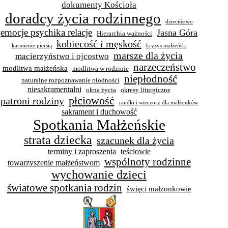
dokumenty Kościoła
doradcy życia rodzinnego
dzieciństwo
emocje psychika relacje
Jasna Góra
Hierarchia ważności
kobiecość i męskość
karmienie piersią
kryzys małżeński
marsze dla życia
macierzyństwo i ojcostwo
narzeczeństwo
modlitwa małżeńska
modlitwa w rodzinie
niepłodność
naturalne rozpoznawanie płodności
niesakramentalni
okna życia
okresy liturgiczne
płciowość
patroni rodziny
randki i wieczory dla małżonków
sakrament i duchowość
Spotkania Małżeńskie
strata dziecka
szacunek dla życia
terminy i zaproszenia
teściowie
wspólnoty rodzinne
towarzyszenie małżeństwom
wychowanie dzieci
światowe spotkania rodzin
święci małżonkowie