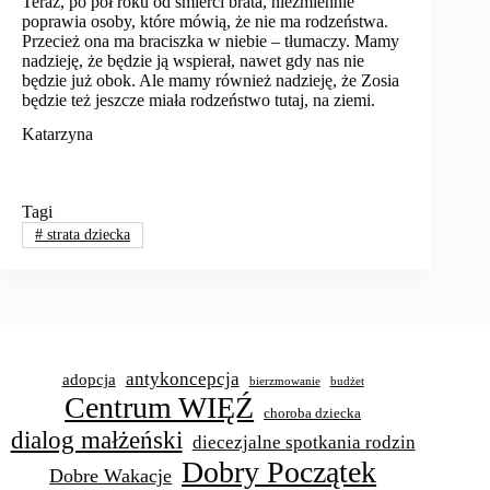
Teraz, po pół roku od śmierci brata, niezmiennie
poprawia osoby, które mówią, że nie ma rodzeństwa.
Przecież ona ma braciszka w niebie – tłumaczy. Mamy
nadzieję, że będzie ją wspierał, nawet gdy nas nie
będzie już obok. Ale mamy również nadzieję, że Zosia
będzie też jeszcze miała rodzeństwo tutaj, na ziemi.
Katarzyna
Tagi
#
strata dziecka
antykoncepcja
adopcja
bierzmowanie
budżet
Centrum WIĘŹ
choroba dziecka
dialog małżeński
diecezjalne spotkania rodzin
Dobry Początek
Dobre Wakacje