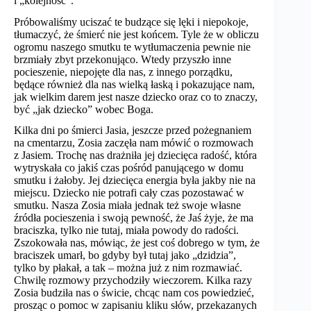
i „kolejność”.
Próbowaliśmy uciszać te budzące się lęki i niepokoje,
tłumaczyć, że śmierć nie jest końcem. Tyle że w obliczu
ogromu naszego smutku te wytłumaczenia pewnie nie
brzmiały zbyt przekonująco. Wtedy przyszło inne
pocieszenie, niepojęte dla nas, z innego porządku,
będące również dla nas wielką łaską i pokazujące nam,
jak wielkim darem jest nasze dziecko oraz co to znaczy,
być „jak dziecko” wobec Boga.
Kilka dni po śmierci Jasia, jeszcze przed pożegnaniem
na cmentarzu, Zosia zaczęła nam mówić o rozmowach
z Jasiem. Trochę nas drażniła jej dziecięca radość, która
wytryskała co jakiś czas pośród panującego w domu
smutku i żałoby. Jej dziecięca energia była jakby nie na
miejscu. Dziecko nie potrafi cały czas pozostawać w
smutku. Nasza Zosia miała jednak też swoje własne
źródła pocieszenia i swoją pewność, że Jaś żyje, że ma
braciszka, tylko nie tutaj, miała powody do radości.
Zszokowała nas, mówiąc, że jest coś dobrego w tym, że
braciszek umarł, bo gdyby był tutaj jako „dzidzia”,
tylko by płakał, a tak – można już z nim rozmawiać.
Chwilę rozmowy przychodziły wieczorem. Kilka razy
Zosia budziła nas o świcie, chcąc nam cos powiedzieć,
prosząc o pomoc w zapisaniu kliku słów, przekazanych