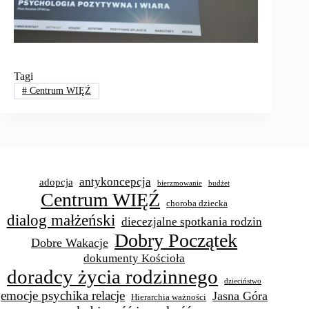
Tagi
#
Centrum WIĘŹ
antykoncepcja
adopcja
bierzmowanie
budżet
Centrum WIĘŹ
choroba dziecka
dialog małżeński
diecezjalne spotkania rodzin
Dobry Początek
Dobre Wakacje
dokumenty Kościoła
doradcy życia rodzinnego
dzieciństwo
emocje psychika relacje
Jasna Góra
Hierarchia ważności