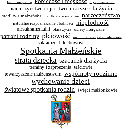
kobiecość i męskość
karmienie piersią
kryzys małżeński
marsze dla życia
macierzyństwo i ojcostwo
narzeczeństwo
modlitwa małżeńska
modlitwa w rodzinie
niepłodność
naturalne rozpoznawanie płodności
niesakramentalni
okna życia
okresy liturgiczne
płciowość
patroni rodziny
randki i wieczory dla małżonków
sakrament i duchowość
Spotkania Małżeńskie
strata dziecka
szacunek dla życia
terminy i zaproszenia
teściowie
wspólnoty rodzinne
towarzyszenie małżeństwom
wychowanie dzieci
światowe spotkania rodzin
święci małżonkowie