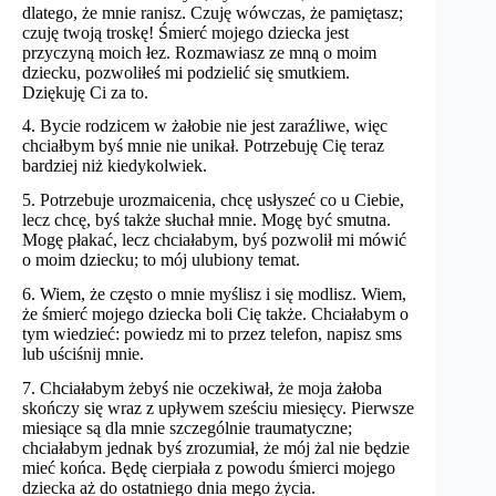
dlatego, że mnie ranisz. Czuję wówczas, że pamiętasz;
czuję twoją troskę! Śmierć mojego dziecka jest
przyczyną moich łez. Rozmawiasz ze mną o moim
dziecku, pozwoliłeś mi podzielić się smutkiem.
Dziękuję Ci za to.
4. Bycie rodzicem w żałobie nie jest zaraźliwe, więc
chciałbym byś mnie nie unikał. Potrzebuję Cię teraz
bardziej niż kiedykolwiek.
5. Potrzebuje urozmaicenia, chcę usłyszeć co u Ciebie,
lecz chcę, byś także słuchał mnie. Mogę być smutna.
Mogę płakać, lecz chciałabym, byś pozwolił mi mówić
o moim dziecku; to mój ulubiony temat.
6. Wiem, że często o mnie myślisz i się modlisz. Wiem,
że śmierć mojego dziecka boli Cię także. Chciałabym o
tym wiedzieć: powiedz mi to przez telefon, napisz sms
lub uściśnij mnie.
7. Chciałabym żebyś nie oczekiwał, że moja żałoba
skończy się wraz z upływem sześciu miesięcy. Pierwsze
miesiące są dla mnie szczególnie traumatyczne;
chciałabym jednak byś zrozumiał, że mój żal nie będzie
mieć końca. Będę cierpiała z powodu śmierci mojego
dziecka aż do ostatniego dnia mego życia.