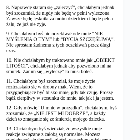
8. Naprawdę staram się „zaleczyć”, chciałabym jednak
byś zrozumiał, że nigdy nie będę w pełni wyleczona.
Zawsze będę tęskniła za moim dzieckiem i będę pełna
żalu, że już nie żyje.
9. Chciałabym byś nie oczekiwał ode mnie “NIE
MYŚLENIA O TYM” lub “BYCIA SZCZĘŚLIWĄ”.
Nie sprostam żadnemu z tych oczekiwań przez długi
czas.
10. Nie chciałabym by traktowano mnie jak „OBIEKT
LITOŚCI”, chciałabym jednak aby pozwolono mi na
smutek. Zanim się „wyleczę” to musi boleć.
11. Chciałabym byś zrozumiał, że moje życie
roztrzaskało się w drobny mak. Wiem, że to
przygnębiające być blisko mnie, gdy tak czuję. Proszę
bądź cierpliwy w stosunku do mnie, tak jak i ja jestem.
12. Gdy mówię “U mnie w porządku”, chciałabym, byś
zrozumiał, że „NIE JEST MI DOBRZE”, a każdy
dzień to zmaganie się ze śmiercią mojego dziecka.
13. Chciałabym byś wiedział, że wszystkie moje
reakcje związane z żałobą są normalne. Możesz
spodziewać się depresji, złości, wszechogarniającego