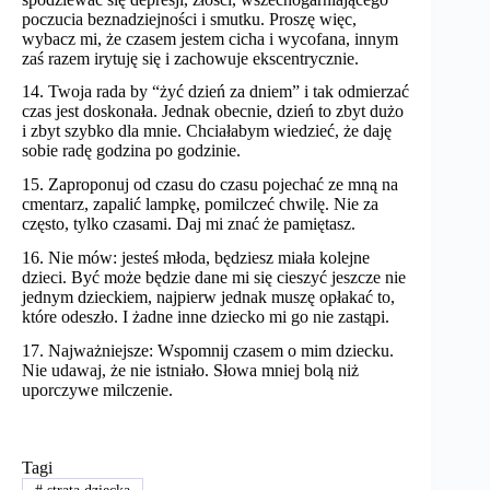
poczucia beznadziejności i smutku. Proszę więc,
wybacz mi, że czasem jestem cicha i wycofana, innym
zaś razem irytuję się i zachowuje ekscentrycznie.
14. Twoja rada by “żyć dzień za dniem” i tak odmierzać
czas jest doskonała. Jednak obecnie, dzień to zbyt dużo
i zbyt szybko dla mnie. Chciałabym wiedzieć, że daję
sobie radę godzina po godzinie.
15. Zaproponuj od czasu do czasu pojechać ze mną na
cmentarz, zapalić lampkę, pomilczeć chwilę. Nie za
często, tylko czasami. Daj mi znać że pamiętasz.
16. Nie mów: jesteś młoda, będziesz miała kolejne
dzieci. Być może będzie dane mi się cieszyć jeszcze nie
jednym dzieckiem, najpierw jednak muszę opłakać to,
które odeszło. I żadne inne dziecko mi go nie zastąpi.
17. Najważniejsze: Wspomnij czasem o mim dziecku.
Nie udawaj, że nie istniało. Słowa mniej bolą niż
uporczywe milczenie.
Tagi