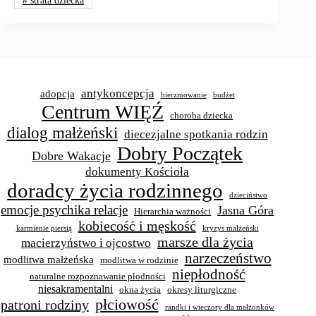
#
strata dziecka
antykoncepcja
adopcja
bierzmowanie
budżet
Centrum WIĘŹ
choroba dziecka
dialog małżeński
diecezjalne spotkania rodzin
Dobry Początek
Dobre Wakacje
dokumenty Kościoła
doradcy życia rodzinnego
dzieciństwo
emocje psychika relacje
Jasna Góra
Hierarchia ważności
kobiecość i męskość
karmienie piersią
kryzys małżeński
marsze dla życia
macierzyństwo i ojcostwo
narzeczeństwo
modlitwa małżeńska
modlitwa w rodzinie
niepłodność
naturalne rozpoznawanie płodności
niesakramentalni
okna życia
okresy liturgiczne
płciowość
patroni rodziny
randki i wieczory dla małżonków