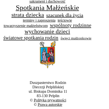
sakrament i duchowość
Spotkania Małżeńskie
strata dziecka
szacunek dla życia
terminy i zaproszenia
teściowie
wspólnoty rodzinne
towarzyszenie małżeństwom
wychowanie dzieci
światowe spotkania rodzin
święci małżonkowie
Duszpasterstwo Rodzin
Diecezji Pelplińskiej
ul. Biskupa Dominika 11
83-130 Pelplin
©
Polityka prywatności
©
Prawa autorskie