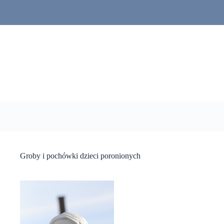
Przejdź
do
treści
Groby i pochówki dzieci poronionych