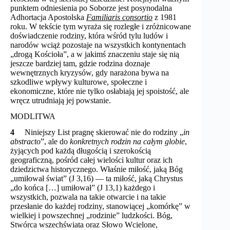
punktem odniesienia po Soborze jest posynodalna
Adhortacja Apostolska
Familiaris consortio
z 1981
roku. W tekście tym wyraża się rozległe i zróżnicowane
doświadczenie rodziny, która wśród tylu ludów i
narodów wciąż pozostaje na wszystkich kontynentach
„drogą Kościoła”, a w jakimś znaczeniu staje się nią
jeszcze bardziej tam, gdzie rodzina doznaje
wewnętrznych kryzysów, gdy narażona bywa na
szkodliwe wpływy kulturowe, społeczne i
ekonomiczne, które nie tylko osłabiają jej spoistość, ale
wręcz utrudniają jej powstanie.
MODLITWA
4
Niniejszy List pragnę skierować nie do rodziny „
in
abstracto
”, ale do
konkretnych rodzin na całym globie
,
żyjących pod każdą długością i szerokością
geograficzną, pośród całej wielości kultur oraz ich
dziedzictwa historycznego. Właśnie miłość, jaką Bóg
„umiłował świat” (J 3,16) — ta miłość, jaką Chrystus
„do końca […] umiłował” (J 13,1) każdego i
wszystkich, pozwala na takie otwarcie i na takie
przesłanie do każdej rodziny, stanowiącej „komórkę” w
wielkiej i powszechnej „rodzinie” ludzkości. Bóg,
Stwórca wszechświata oraz Słowo Wcielone,