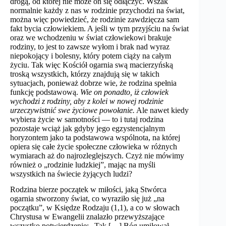
drogą, od której nie może on się odłączyć. Wszak
normalnie każdy z nas w rodzinie przychodzi na świat,
można więc powiedzieć, że rodzinie zawdzięcza sam
fakt bycia człowiekiem. A jeśli w tym przyjściu na świat
oraz we wchodzeniu w świat człowiekowi brakuje
rodziny, to jest to zawsze wyłom i brak nad wyraz
niepokojący i bolesny, który potem ciąży na całym
życiu. Tak więc Kościół ogarnia swą macierzyńską
troską wszystkich, którzy znajdują się w takich
sytuacjach, ponieważ dobrze wie, że rodzina spełnia
funkcję podstawową.
Wie on ponadto, iż człowiek
wychodzi z rodziny, aby z kolei w nowej rodzinie
urzeczywistnić swe życiowe powołanie.
Ale nawet kiedy
wybiera życie w samotności — to i tutaj rodzina
pozostaje wciąż jak gdyby jego egzystencjalnym
horyzontem jako ta podstawowa wspólnota, na której
opiera się całe życie społeczne człowieka w różnych
wymiarach aż do najrozleglejszych. Czyż nie mówimy
również o „rodzinie ludzkiej”, mając na myśli
wszystkich na świecie żyjących ludzi?
Rodzina bierze początek w miłości, jaką Stwórca
ogarnia stworzony świat, co wyraziło się już „na
początku”, w Księdze Rodzaju (1,1), a co w słowach
Chrystusa w Ewangelii znalazło przewyższające
wszystko potwierdzenie: „Tak […] Bóg umiłował