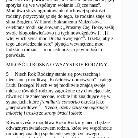
spotyka się we wspólnym wołaniu „Ojcze nasz”.
Modlitwa służy ugruntowaniu duchowej spoistości
rodziny, przyczyniając się do tego, że rodzina staje się
silna Bogiem. W liturgii Sakramentu Małżeństwa
celebrans modli się słowami: „Prosimy Cię, Boże, ześlij
swoje błogosławieństwo na tych nowożeńców […] i
8
wlej w ich serca moc Ducha Świętego”
. Trzeba, aby z
tego „nawiedzenia serc” płynęła wewnętrzna moc
ludzkich rodzin — moc jednocząca je w miłości i
prawdzie.
MIŁOŚĆ I TROSKA O WSZYSTKIE RODZINY
5
Niech Rok Rodziny stanie się powszechną i
nieustanną modlitwą „Kościołów domowych” i całego
Ludu Bożego! Niech w tej modlitwie znajdą swoje
miejsce również rodziny zagrożone czy chwiejące się,
również i te zniechęcone, rozbite lub znajdujące się w
sytuacjach, które
Familiaris consortio
określa jako
9
„nieprawidłowe”
.
Trzeba, ażeby czuły się ogarnięte
miłością i troską ze strony braci i sióstr.
Równocześnie modlitwa Roku Rodziny niech będzie
odważnym świadectwem rodzin, które we wspólnocie
rodzinnej znajdują spełnienie swego życiowego