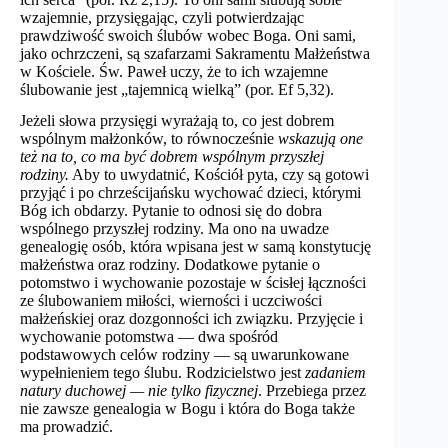
wzajemnie, przysięgając, czyli potwierdzając
prawdziwość swoich ślubów wobec Boga. Oni sami,
jako ochrzczeni, są szafarzami Sakramentu Małżeństwa
w Kościele. Św. Paweł uczy, że to ich wzajemne
ślubowanie jest „tajemnicą wielką” (por. Ef 5,32).
Jeżeli słowa przysięgi wyrażają to, co jest dobrem
wspólnym małżonków, to równocześnie
wskazują one
też na to, co ma być dobrem wspólnym przyszłej
rodziny.
Aby to uwydatnić, Kościół pyta, czy są gotowi
przyjąć i po chrześcijańsku wychować dzieci, którymi
Bóg ich obdarzy. Pytanie to odnosi się do dobra
wspólnego przyszłej rodziny. Ma ono na uwadze
genealogię osób, która wpisana jest w samą konstytucję
małżeństwa oraz rodziny. Dodatkowe pytanie o
potomstwo i wychowanie pozostaje w ścisłej łączności
ze ślubowaniem miłości, wierności i uczciwości
małżeńskiej oraz dozgonności ich związku. Przyjęcie i
wychowanie potomstwa — dwa spośród
podstawowych celów rodziny — są uwarunkowane
wypełnieniem tego ślubu. Rodzicielstwo jest
zadaniem
natury duchowej — nie tylko fizycznej
. Przebiega przez
nie zawsze genealogia w Bogu i która do Boga także
ma prowadzić.