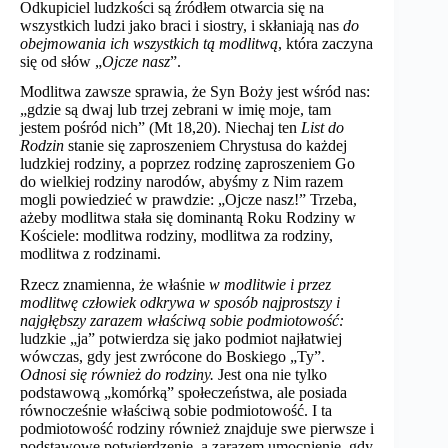
Odkupiciel ludzkości są źródłem otwarcia się na
wszystkich ludzi jako braci i siostry, i skłaniają nas
do
obejmowania ich wszystkich tą modlitwą
, która zaczyna
się od słów „
Ojcze nasz
”.
Modlitwa zawsze sprawia, że Syn Boży jest wśród nas:
„gdzie są dwaj lub trzej zebrani w imię moje, tam
jestem pośród nich” (Mt 18,20). Niechaj ten
List do
Rodzin
stanie się zaproszeniem Chrystusa do każdej
ludzkiej rodziny, a poprzez rodzinę zaproszeniem Go
do wielkiej rodziny narodów, abyśmy z Nim razem
mogli powiedzieć w prawdzie: „Ojcze nasz!” Trzeba,
ażeby modlitwa stała się dominantą Roku Rodziny w
Kościele: modlitwa rodziny, modlitwa za rodziny,
modlitwa z rodzinami.
Rzecz znamienna, że właśnie
w modlitwie i przez
modlitwę człowiek odkrywa w sposób najprostszy i
najgłębszy zarazem właściwą sobie podmiotowość:
ludzkie „ja” potwierdza się jako podmiot najłatwiej
wówczas, gdy jest zwrócone do Boskiego „Ty”.
Odnosi się również do rodziny.
Jest ona nie tylko
podstawową „komórką” społeczeństwa, ale posiada
równocześnie właściwą sobie podmiotowość. I ta
podmiotowość rodziny również znajduje swe pierwsze i
podstawowe potwierdzenie, a zarazem umocnienie, gdy