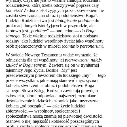
wyraźny. Czyż nie jest to właśnie analogia rodzenia i
rodzicielstwa, którą trzeba odczytywać poprzez cały
kontekst? Żadna z istot żyjących poza człowiekiem nie
została stworzona „na obraz i podobieństwo Boga”.
Ludzkie Rodzicielstwo jest
biologicznie podobne
do
prokreacji innych istot żyjących w przyrodzie, ale
istotowo jest „
podobne
” — ono jedno —
do Boga
samego.
Takie właśnie rodzicielstwo stoi u podstaw
rodziny jako ludzkiej wspólnoty życia: jako wspólnoty
osób zjednoczonych w miłości (
comunio personarum
).
W świetle Nowego Testamentu widać wyraźnie, że
odniesienia dla tej wspólnoty, jej
pierwowzoru, należy
szukać w Bogu samym.
Zawiera się on w trynitarnej
tajemnicy Jego Życia. Boskie „My” jest
przedwiecznym prawzorem dla ludzkiego „my” — tego
przede wszystkim, jakie mają stanowić mężczyzna i
kobieta, stworzeni na obraz i podobieństwo Boga
samego. Słowa Księgi Rodzaju zawierają prawdę o
człowieku, której odpowiada najszerzej rozumiane
doświadczenie ludzkości: człowiek jako mężczyzna i
kobieta „od początku” — całe życie ludzkiej
zbiorowości — wspólnoty, społeczności i
społeczeństwa noszą znamię tej pierwotnej dwoistości.
Stanowi o niej męskość i kobiecość poszczególnych
osób, a każda wspólnota czy społeczność czerpie z tej