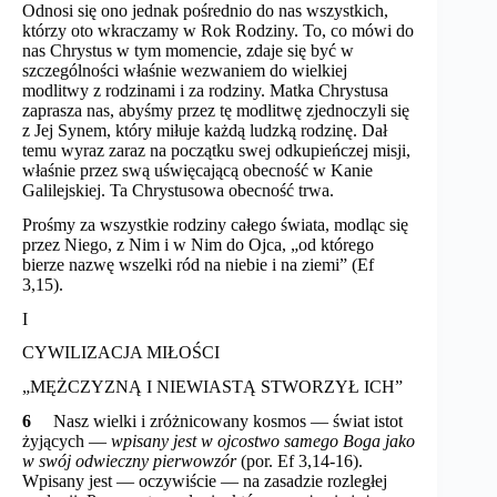
Odnosi się ono jednak pośrednio do nas wszystkich,
którzy oto wkraczamy w Rok Rodziny. To, co mówi do
nas Chrystus w tym momencie, zdaje się być w
szczególności właśnie wezwaniem do wielkiej
modlitwy z rodzinami i za rodziny. Matka Chrystusa
zaprasza nas, abyśmy przez tę modlitwę zjednoczyli się
z Jej Synem, który miłuje każdą ludzką rodzinę. Dał
temu wyraz zaraz na początku swej odkupieńczej misji,
właśnie przez swą uświęcającą obecność w Kanie
Galilejskiej. Ta Chrystusowa obecność trwa.
Prośmy za wszystkie rodziny całego świata, modląc się
przez Niego, z Nim i w Nim do Ojca, „od którego
bierze nazwę wszelki ród na niebie i na ziemi” (Ef
3,15).
I
CYWILIZACJA MIŁOŚCI
„MĘŻCZYZNĄ I NIEWIASTĄ STWORZYŁ ICH”
6
Nasz wielki i zróżnicowany kosmos — świat istot
żyjących —
wpisany jest w ojcostwo samego Boga jako
w swój odwieczny pierwowzór
(por. Ef 3,14-16).
Wpisany jest — oczywiście — na zasadzie rozległej