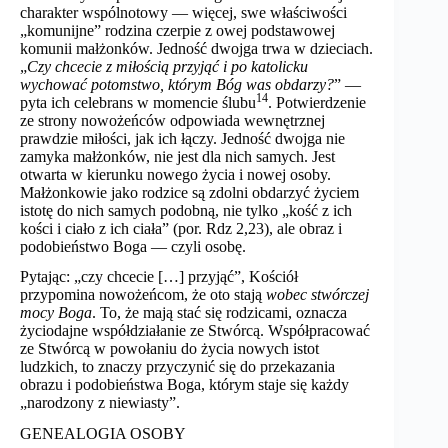
charakter wspólnotowy — więcej, swe właściwości
„komunijne” rodzina czerpie z owej podstawowej
komunii małżonków. Jedność dwojga trwa w dzieciach.
„
Czy chcecie z miłością przyjąć i po katolicku
wychować potomstwo, którym Bóg was obdarzy?
” —
14
pyta ich celebrans w momencie ślubu
. Potwierdzenie
ze strony nowożeńców odpowiada wewnętrznej
prawdzie miłości, jak ich łączy. Jedność dwojga nie
zamyka małżonków, nie jest dla nich samych. Jest
otwarta w kierunku nowego życia i nowej osoby.
Małżonkowie jako rodzice są zdolni obdarzyć życiem
istotę do nich samych podobną, nie tylko „kość z ich
kości i ciało z ich ciała” (por. Rdz 2,23), ale obraz i
podobieństwo Boga — czyli osobę.
Pytając: „czy chcecie […] przyjąć”, Kościół
przypomina nowożeńcom, że oto stają
wobec stwórczej
mocy Boga
. To, że mają stać się rodzicami, oznacza
życiodajne współdziałanie ze Stwórcą. Współpracować
ze Stwórcą w powołaniu do życia nowych istot
ludzkich, to znaczy przyczynić się do przekazania
obrazu i podobieństwa Boga, którym staje się każdy
„narodzony z niewiasty”.
GENEALOGIA OSOBY