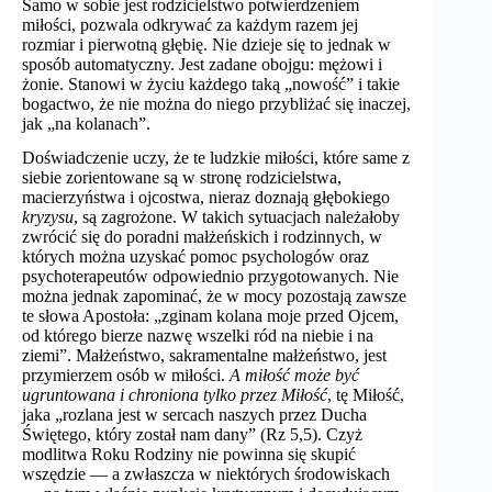
Samo w sobie jest rodzicielstwo potwierdzeniem
miłości, pozwala odkrywać za każdym razem jej
rozmiar i pierwotną głębię. Nie dzieje się to jednak w
sposób automatyczny. Jest zadane obojgu: mężowi i
żonie. Stanowi w życiu każdego taką „nowość” i takie
bogactwo, że nie można do niego przybliżać się inaczej,
jak „na kolanach”.
Doświadczenie uczy, że te ludzkie miłości, które same z
siebie zorientowane są w stronę rodzicielstwa,
macierzyństwa i ojcostwa, nieraz doznają głębokiego
kryzysu
, są zagrożone. W takich sytuacjach należałoby
zwrócić się do poradni małżeńskich i rodzinnych, w
których można uzyskać pomoc psychologów oraz
psychoterapeutów odpowiednio przygotowanych. Nie
można jednak zapominać, że w mocy pozostają zawsze
te słowa Apostoła: „zginam kolana moje przed Ojcem,
od którego bierze nazwę wszelki ród na niebie i na
ziemi”. Małżeństwo, sakramentalne małżeństwo, jest
przymierzem osób w miłości.
A miłość może być
ugruntowana i chroniona tylko przez Miłość
, tę Miłość,
jaka „rozlana jest w sercach naszych przez Ducha
Świętego, który został nam dany” (Rz 5,5). Czyż
modlitwa Roku Rodziny nie powinna się skupić
wszędzie — a zwłaszcza w niektórych środowiskach