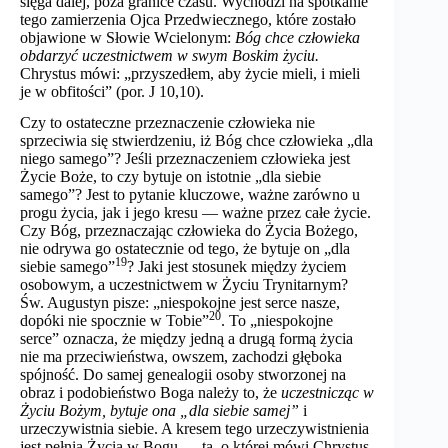
sięga dalej, poza granice czasu. Wychodzi na spotkanie
tego zamierzenia Ojca Przedwiecznego, które zostało
objawione w Słowie Wcielonym:
Bóg chce człowieka
obdarzyć uczestnictwem w swym Boskim życiu.
Chrystus mówi: „przyszedłem, aby życie mieli, i mieli
je w obfitości” (por. J 10,10).
Czy to ostateczne przeznaczenie człowieka nie
sprzeciwia się stwierdzeniu, iż Bóg chce człowieka „dla
niego samego”? Jeśli przeznaczeniem człowieka jest
Życie Boże, to czy bytuje on istotnie „dla siebie
samego”? Jest to pytanie kluczowe, ważne zarówno u
progu życia, jak i jego kresu — ważne przez całe życie.
Czy Bóg, przeznaczając człowieka do Życia Bożego,
nie odrywa go ostatecznie od tego, że bytuje on „dla
19
siebie samego”
? Jaki jest stosunek między życiem
osobowym, a uczestnictwem w Życiu Trynitarnym?
Św. Augustyn pisze: „niespokojne jest serce nasze,
20
dopóki nie spocznie w Tobie”
. To „niespokojne
serce” oznacza, że między jedną a drugą formą życia
nie ma przeciwieństwa, owszem, zachodzi głęboka
spójność. Do samej genealogii osoby stworzonej na
obraz i podobieństwo Boga należy to, że
uczestnicząc w
Życiu Bożym, bytuje ona „dla siebie samej”
i
urzeczywistnia siebie. A kresem tego urzeczywistnienia
jest pełnia Życia w Bogu — ta, o której mówi Chrystus