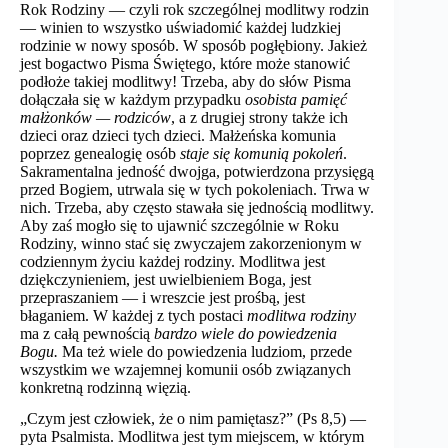
Rok Rodziny — czyli rok szczególnej modlitwy rodzin
— winien to wszystko uświadomić każdej ludzkiej
rodzinie w nowy sposób. W sposób pogłębiony. Jakież
jest bogactwo Pisma Świętego, które może stanowić
podłoże takiej modlitwy! Trzeba, aby do słów Pisma
dołączała się w każdym przypadku
osobista pamięć
małżonków — rodziców
, a z drugiej strony także ich
dzieci oraz dzieci tych dzieci. Małżeńska komunia
poprzez genealogię osób
staje się komunią pokoleń
.
Sakramentalna jedność dwojga, potwierdzona przysięgą
przed Bogiem, utrwala się w tych pokoleniach. Trwa w
nich. Trzeba, aby często stawała się jednością modlitwy.
Aby zaś mogło się to ujawnić szczególnie w Roku
Rodziny, winno stać się zwyczajem zakorzenionym w
codziennym życiu każdej rodziny. Modlitwa jest
dziękczynieniem, jest uwielbieniem Boga, jest
przepraszaniem — i wreszcie jest prośbą, jest
błaganiem. W każdej z tych postaci
modlitwa rodziny
ma z całą pewnością
bardzo wiele do powiedzenia
Bogu.
Ma też wiele do powiedzenia ludziom, przede
wszystkim we wzajemnej komunii osób związanych
konkretną rodzinną więzią.
„Czym jest człowiek, że o nim pamiętasz?” (Ps 8,5) —
pyta Psalmista. Modlitwa jest tym miejscem, w którym