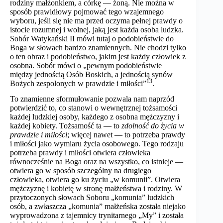
rodziny małżonkiem, a córkę — żoną. Nie można w
sposób prawidłowy pojmować tego wzajemnego
wyboru, jeśli się nie ma przed oczyma pełnej prawdy o
istocie rozumnej i wolnej, jaką jest każda osoba ludzka.
Sobór Watykański II mówi tutaj o podobieństwie do
Boga w słowach bardzo znamiennych. Nie chodzi tylko
o ten obraz i podobieństwo, jakim jest każdy człowiek z
osobna. Sobór mówi o „pewnym podobieństwie
między jednością Osób Boskich, a jednością synów
13
Bożych zespolonych w prawdzie i miłości”
.
To znamienne sformułowanie pozwala nam naprzód
potwierdzić to, co stanowi o wewnętrznej tożsamości
każdej ludzkiej osoby, każdego z osobna mężczyzny i
każdej kobiety. Tożsamość ta — to
zdolność do życia w
prawdzie i miłości
; więcej nawet — to potrzeba prawdy
i miłości jako wymiaru życia osobowego. Tego rodzaju
potrzeba prawdy i miłości otwiera człowieka
równocześnie na Boga oraz na wszystko, co istnieje —
otwiera go w sposób szczególny na drugiego
człowieka, otwiera go ku życiu „w komunii”. Otwiera
mężczyznę i kobietę w stronę małżeństwa i rodziny. W
przytoczonych słowach Soboru „komunia” ludzkich
osób, a zwłaszcza „komunia” małżeńska została niejako
wyprowadzona z tajemnicy trynitarnego „My” i została