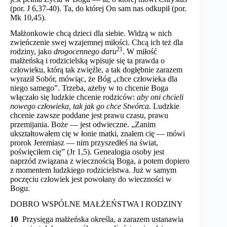
(por. J 6,37-40). Ta, do której On sam nas odkupił (por.
Mk 10,45).
Małżonkowie chcą dzieci dla siebie. Widzą w nich
zwieńczenie swej wzajemnej miłości. Chcą ich też dla
21
rodziny, jako
drogocennego daru
. W miłość
małżeńską i rodzicielską wpisuje się ta prawda o
człowieku, którą tak zwięźle, a tak dogłębnie zarazem
wyraził Sobór, mówiąc, że Bóg „chce człowieka dla
niego samego”. Trzeba, ażeby w to chcenie Boga
włączało się ludzkie chcenie rodziców:
aby oni chcieli
nowego człowieka, tak jak go chce Stwórca.
Ludzkie
chcenie zawsze poddane jest prawu czasu, prawu
przemijania. Boże — jest odwieczne. „Zanim
ukształtowałem cię w łonie matki, znałem cię — mówi
prorok Jeremiasz — nim przyszedłeś na świat,
poświęciłem cię” (Jr 1,5). Genealogia osoby jest
naprzód związana z wiecznością Boga, a potem dopiero
z momentem ludzkiego rodzicielstwa. Już w samym
poczęciu człowiek jest powołany do wieczności w
Bogu.
DOBRO WSPÓLNE MAŁŻEŃSTWA I RODZINY
10
Przysięga małżeńska określa, a zarazem ustanawia