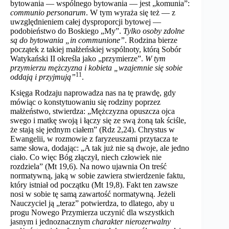
bytowania — wspólnego bytowania — jest „komunia”:
communio personarum
. W tym wyraża się też — z
uwzględnieniem całej dysproporcji bytowej —
podobieństwo do Boskiego „My”.
Tylko osoby zdolne
są do bytowania „in communione”
. Rodzina bierze
początek z takiej małżeńskiej wspólnoty, którą Sobór
Watykański II określa jako „przymierze”.
W tym
przymierzu mężczyzna i kobieta „wzajemnie się sobie
11
oddają i przyjmują”
.
Księga Rodzaju naprowadza nas na tę prawdę, gdy
mówiąc o konstytuowaniu się rodziny poprzez
małżeństwo, stwierdza: „Mężczyzna opuszcza ojca
swego i matkę swoją i łączy się ze swą żoną tak ściśle,
że stają się jednym ciałem” (Rdz 2,24). Chrystus w
Ewangelii, w rozmowie z faryzeuszami przytacza te
same słowa, dodając: „A tak już nie są dwoje, ale jedno
ciało. Co więc Bóg złączył, niech człowiek nie
rozdziela” (Mt 19,6). Na nowo ujawnia On treść
normatywną, jaką w sobie zawiera stwierdzenie faktu,
który istniał od początku (Mt 19,8). Fakt ten zawsze
nosi w sobie tę samą zawartość normatywną. Jeżeli
Nauczyciel ją „teraz” potwierdza, to dlatego, aby u
progu Nowego Przymierza uczynić dla wszystkich
jasnym i jednoznacznym
charakter nierozerwalny