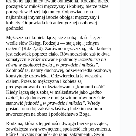
też do tej tajemnicy trwale odniesiona. Rodzina bierze
początek w miłości mężczyzny i kobiety, bierze także
początek w Bożej tajemnicy. Odpowiada ona
najbardziej intymnej istocie obojga: mężczyzny i
kobiety. Odpowiada ich autentycznej osobowej
godności.
Mężczyzna i kobieta łączą się z sobą tak ściśle, że —
wedle słów Księgi Rodzaju — stają się „jednym
ciałem” (Rdz 2,24). Zarówno mężczyzną, jak i kobietą
jest człowiek poprzez ciało. Równocześnie zaś te dwa
somatycznie zróżnicowane podmioty
uczestniczą na
równi w zdolności życia „w prawdzie i miłości”.
Zdolność ta, natury duchowej, odzwierciedla osobową
konstytucję człowieka. Odzwierciedla ją wespół z
ciałem. Przez to mężczyzna i kobieta są
predysponowani do ukształtowania „komunii osób”.
Kiedy łączą się z sobą w małżeństwie jako „
jedno
ciało
”, to zjednoczenie obojga winno równocześnie
stanowić
jedność „w prawdzie i miłości”.
Wtedy
posiada ono dojrzałość właściwą ludzkim osobom —
stworzonym na obraz i podobieństwo Boga.
Rodzina, która z tej jedności dwojga bierze początek,
zawdzięcza swą wewnętrzną spoistość ich przymierzu,
które Chrystus podniósł do rangi sakramentu. Swój