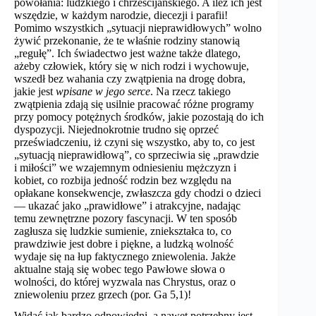
powołania: ludzkiego i chrześcijańskiego. A ileż ich jest
wszędzie, w każdym narodzie, diecezji i parafii!
Pomimo wszystkich „sytuacji nieprawidłowych” wolno
żywić przekonanie, że te właśnie rodziny stanowią
„regułę”. Ich świadectwo jest ważne także dlatego,
ażeby człowiek, który się w nich rodzi i wychowuje,
wszedł bez wahania czy zwątpienia na drogę dobra,
jakie jest
wpisane w jego serce
. Na rzecz takiego
zwątpienia zdają się usilnie pracować różne programy
przy pomocy potężnych środków, jakie pozostają do ich
dyspozycji. Niejednokrotnie trudno się oprzeć
przeświadczeniu, iż czyni się wszystko, aby to, co jest
„sytuacją nieprawidłową”, co sprzeciwia się „prawdzie
i miłości” we wzajemnym odniesieniu mężczyzn i
kobiet, co rozbija jedność rodzin bez względu na
opłakane konsekwencje, zwłaszcza gdy chodzi o dzieci
— ukazać jako „prawidłowe” i atrakcyjne, nadając
temu zewnętrzne pozory fascynacji. W ten sposób
zagłusza się ludzkie sumienie, zniekształca to, co
prawdziwie jest dobre i piękne, a ludzką wolność
wydaje się na łup faktycznego zniewolenia. Jakże
aktualne stają się wobec tego Pawłowe słowa o
wolności, do której wyzwala nas Chrystus, oraz o
zniewoleniu przez grzech (por. Ga 5,1)!
Widać jak bardzo odpowiedni, a nawet potrzebny jest