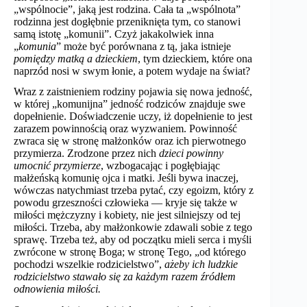
„wspólnocie”, jaką jest rodzina. Cała ta „wspólnota”
rodzinna jest dogłębnie przeniknięta tym, co stanowi
samą istotę „komunii”. Czyż jakakolwiek inna
„
komunia
” może być porównana z tą, jaka istnieje
pomiędzy matką a dzieckiem
, tym dzieckiem, które ona
naprzód nosi w swym łonie, a potem wydaje na świat?
Wraz z zaistnieniem rodziny pojawia się nowa jedność,
w której „komunijna” jedność rodziców znajduje swe
dopełnienie. Doświadczenie uczy, iż dopełnienie to jest
zarazem powinnością oraz wyzwaniem. Powinność
zwraca się w stronę małżonków oraz ich pierwotnego
przymierza. Zrodzone przez nich
dzieci powinny
umocnić przymierze
, wzbogacając i pogłębiając
małżeńską komunię ojca i matki. Jeśli bywa inaczej,
wówczas natychmiast trzeba pytać, czy egoizm, który z
powodu grzeszności człowieka — kryje się także w
miłości mężczyzny i kobiety, nie jest silniejszy od tej
miłości. Trzeba, aby małżonkowie zdawali sobie z tego
sprawę. Trzeba też, aby od początku mieli serca i myśli
zwrócone w stronę Boga; w stronę Tego, „od którego
pochodzi wszelkie rodzicielstwo”,
ażeby ich ludzkie
rodzicielstwo stawało się za każdym razem źródłem
odnowienia miłości.