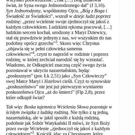
świat, że Syna swego Jednorodzonego dał” (J 3,16).
Syn Jednorodzony
, współistotny Ojcu, „
Bóg z Boga
i
Światłość ze Światłości”,
wszedł w dzieje ludzi poprzez
rodzinę:
„przez wcielenie swoje zjednoczył się jakoś z
każdym człowiekiem. Ludzkimi rękoma pracował, […]
ludzkim sercem kochał, urodzony z Maryi Dziewicy,
stał się prawdziwie jednym z nas, we wszystkim do nas
3
podobny oprócz grzechu”
. Skoro więc Chrystus
„objawia się w pełni człowieka samemu
4
człowiekowi”
, czyni to naprzód w rodzinie i poprzez
rodzinę, w której zechciał narodzić się by wzrastać.
Wiadomo, że Odkupiciel znaczną część swego życia
pozostawał w ukryciu nazaretańskim, będąc
„posłusznym” (por. Łk 2,51) jako „Syn Człowieczy”
swej Matce Maryi i Józefowi cieśli. Czyż to synowskie
„posłuszeństwo” nie jest już pierwszym wymiarem
posłuszeństwa Ojcu „aż do śmierci” (Flp 2,8), przez
które odkupił świat?
Tak więc Boska tajemnica Wcielenia Słowa pozostaje w
ścisłym związku z ludzką rodziną.
Nie tylko z tą jedną,
nazaretańską, ale w jakiś sposób z każdą rodziną,
podobnie jak Sobór Watykański II mówi, że Syn Boży
przez swoje Wcielenie „zjednoczył się jakoś z każdym
5
człowiekiem”
. Kościół, idąc za Chrystusem, który