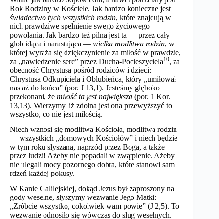
Rok Rodziny w Kościele. Jak bardzo konieczne jest
świadectwo tych wszystkich rodzin
, które znajdują w
nich prawdziwe spełnienie swego życiowego
powołania. Jak bardzo też pilna jest ta — przez cały
glob idąca i narastająca —
wielka modlitwa rodzin
, w
której wyraża się dziękczynienie za miłość w prawdzie,
10
za „nawiedzenie serc” przez Ducha-Pocieszyciela
, za
obecność Chrystusa pośród rodziców i dzieci:
Chrystusa Odkupiciela i Oblubieńca, który „umiłował
nas aż do końca” (por. J 13,1). Jesteśmy głęboko
przekonani, że
miłość ta jest największa
(por. 1 Kor.
13,13). Wierzymy, iż zdolna jest ona przewyższyć to
wszystko, co nie jest miłością.
Niech wznosi się modlitwa Kościoła, modlitwa rodzin
— wszystkich „domowych Kościołów” i niech będzie
w tym roku słyszana, naprzód przez Boga, a także
przez ludzi! Ażeby nie popadali w zwątpienie. Ażeby
nie ulegali mocy pozornego dobra, które stanowi sam
rdzeń każdej pokusy.
W Kanie Galilejskiej, dokąd Jezus był zaproszony na
gody weselne, słyszymy wezwanie Jego Matki:
„Zróbcie wszystko, cokolwiek wam powie” (J 2,5). To
wezwanie odnosiło się wówczas do sług weselnych.