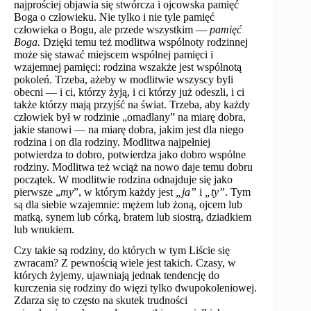
najprościej objawia się stwórcza i ojcowska pamięć
Boga o człowieku. Nie tylko i nie tyle pamięć
człowieka o Bogu, ale przede wszystkim —
pamięć
Boga.
Dzięki temu też modlitwa wspólnoty rodzinnej
może się stawać miejscem wspólnej pamięci i
wzajemnej pamięci: rodzina wszakże jest wspólnotą
pokoleń. Trzeba, ażeby w modlitwie wszyscy byli
obecni — i ci, którzy żyją, i ci którzy już odeszli, i ci
także którzy mają przyjść na świat. Trzeba, aby każdy
człowiek był w rodzinie „omadlany” na miarę dobra,
jakie stanowi — na miarę dobra, jakim jest dla niego
rodzina i on dla rodziny. Modlitwa najpełniej
potwierdza to dobro, potwierdza jako dobro wspólne
rodziny. Modlitwa też wciąż na nowo daje temu dobru
początek. W modlitwie rodzina odnajduje się jako
pierwsze „
my
”, w którym każdy jest
„ja”
i
„ty”
. Tym
są dla siebie wzajemnie: mężem lub żoną, ojcem lub
matką, synem lub córką, bratem lub siostrą, dziadkiem
lub wnukiem.
Czy takie są rodziny, do których w tym Liście się
zwracam? Z pewnością wiele jest takich. Czasy, w
których żyjemy, ujawniają jednak tendencję do
kurczenia się rodziny do więzi tylko dwupokoleniowej.
Zdarza się to często na skutek trudności