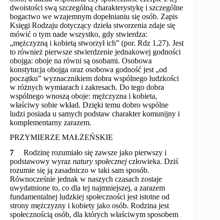
dwoistości swą szczególną charakterystykę i szczególne
bogactwo we wzajemnym dopełnianiu się osób. Zapis
Księgi Rodzaju dotyczący dzieła stworzenia zdaje się
mówić o tym nade wszystko, gdy stwierdza:
„mężczyzną i kobietą stworzył ich” (por. Rdz 1,27). Jest
to również pierwsze stwierdzenie jednakowej godności
obojga: oboje na równi są osobami. Osobowa
konstytucja obojga oraz osobowa godność jest „od
początku” wyznacznikiem dobra wspólnego ludzkości
w różnych wymiarach i zakresach. Do tego dobra
wspólnego wnoszą oboje: mężczyzna i kobieta,
właściwy sobie wkład. Dzięki temu dobro wspólne
ludzi posiada u samych podstaw charakter komunijny i
komplementarny zarazem.
PRZYMIERZE MAŁŻEŃSKIE
7
Rodzinę rozumiało się zawsze jako pierwszy i
podstawowy wyraz
natury społecznej
człowieka. Dziś
rozumie się ją zasadniczo w taki sam sposób.
Równocześnie jednak w naszych czasach zostaje
uwydatnione to, co dla tej najmniejszej, a zarazem
fundamentalnej ludzkiej społeczności jest istotne od
strony mężczyzny i kobiety jako osób. Rodzina jest
społecznością osób, dla których właściwym sposobem