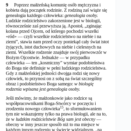
9
Poprzez małżeńską komunię osób mężczyzna i
kobieta dają początek rodzinie. Z rodziną zaś wiąże się
genealogia każdego człowieka:
genealogia osoby.
Ludzkie rodzicielstwo zakorzenione jest w biologii,
równocześnie zaś przewyższa ją. Apostoł, „zginając
kolana przed Ojcem, od którego pochodzi wszelki
«ród» — czyli wszelkie rodzicielstwo na niebie i na
ziemi”, stawia nam przed oczy poniekąd cały świat istot
żyjących, istot duchowych na niebie i cielesnych na
ziemi. Wszelkie rodzenie znajduje swój pierwowzór w
Bożym Ojcostwie. Jednakże — w przypadku
człowieka — ten „kosmiczny” wymiar podobieństwa
do Boga nie definiuje w pełni ludzkiego rodzicielstwa.
Gdy z małżeńskiej jedności dwojga rodzi się nowy
człowiek, to przynosi on z sobą na świat szczególny
obraz i podobieństwo Boga samego:
w biologię
rodzenia wpisana jest genealogia osoby.
Jeśli mówimy, że małżonkowie jako rodzice są
współpracownikami Boga-Stwórcy w poczęciu i
15
zrodzeniu nowego człowieka
, to sformułowaniem
tym nie wskazujemy tylko na prawa biologii, ale na to,
że w
ludzkim rodzicielstwie Bóg sam jest obecny
—
obecny w inny jeszcze sposób niż to ma miejsce w
każdym innym rodzeniu w świecie widzialnym, „na