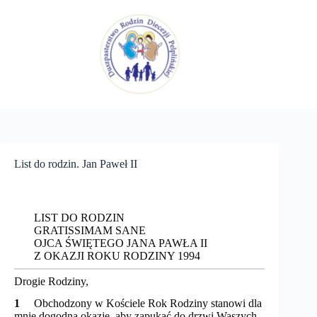
Przejdź
do
treści
List do rodzin. Jan Paweł II
LIST DO RODZIN
GRATISSIMAM SANE
OJCA ŚWIĘTEGO JANA PAWŁA II
Z OKAZJI ROKU RODZINY 1994
Drogie Rodziny,
1
Obchodzony w Kościele Rok Rodziny stanowi dla
mnie dogodną okazję, aby zapukać do drzwi Waszych