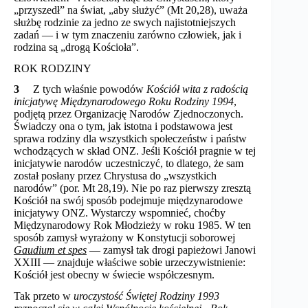
„przyszedł” na świat, „aby służyć” (Mt 20,28), uważa
służbę rodzinie za jedno ze swych najistotniejszych
zadań — i w tym znaczeniu zarówno człowiek, jak i
rodzina są „drogą Kościoła”.
ROK RODZINY
3
Z tych właśnie powodów
Kościół wita z radością
inicjatywę Międzynarodowego Roku Rodziny 1994
,
podjętą przez Organizację Narodów Zjednoczonych.
Świadczy ona o tym, jak istotna i podstawowa jest
sprawa rodziny dla wszystkich społeczeństw i państw
wchodzących w skład ONZ. Jeśli Kościół pragnie w tej
inicjatywie narodów uczestniczyć, to dlatego, że sam
został posłany przez Chrystusa do „wszystkich
narodów” (por. Mt 28,19). Nie po raz pierwszy zresztą
Kościół na swój sposób podejmuje międzynarodowe
inicjatywy ONZ. Wystarczy wspomnieć, choćby
Międzynarodowy Rok Młodzieży w roku 1985. W ten
sposób zamysł wyrażony w Konstytucji soborowej
Gaudium et spes
— zamysł tak drogi papieżowi Janowi
XXIII — znajduje właściwe sobie urzeczywistnienie:
Kościół jest obecny w świecie współczesnym.
Tak przeto w
uroczystość Świętej Rodziny 1993