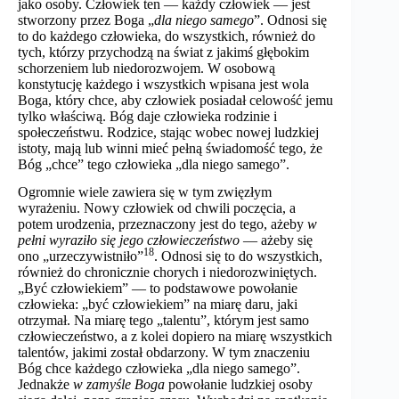
jako osoby. Człowiek ten — każdy człowiek — jest
stworzony przez Boga „
dla niego samego
”. Odnosi się
to do każdego człowieka, do wszystkich, również do
tych, którzy przychodzą na świat z jakimś głębokim
schorzeniem lub niedorozwojem. W osobową
konstytucję każdego i wszystkich wpisana jest wola
Boga, który chce, aby człowiek posiadał celowość jemu
tylko właściwą. Bóg daje człowieka rodzinie i
społeczeństwu. Rodzice, stając wobec nowej ludzkiej
istoty, mają lub winni mieć pełną świadomość tego, że
Bóg „chce” tego człowieka „dla niego samego”.
Ogromnie wiele zawiera się w tym zwięzłym
wyrażeniu. Nowy człowiek od chwili poczęcia, a
potem urodzenia, przeznaczony jest do tego, ażeby
w
pełni wyraziło się jego człowieczeństwo
— ażeby się
18
ono „urzeczywistniło”
. Odnosi się to do wszystkich,
również do chronicznie chorych i niedorozwiniętych.
„Być człowiekiem” — to podstawowe powołanie
człowieka: „być człowiekiem” na miarę daru, jaki
otrzymał. Na miarę tego „talentu”, którym jest samo
człowieczeństwo, a z kolei dopiero na miarę wszystkich
talentów, jakimi został obdarzony. W tym znaczeniu
Bóg chce każdego człowieka „dla niego samego”.
Jednakże
w zamyśle Boga
powołanie ludzkiej osoby