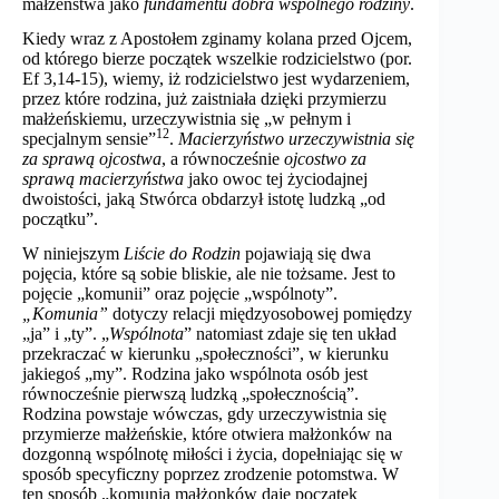
małżeństwa jako
fundamentu dobra wspólnego rodziny
.
Kiedy wraz z Apostołem zginamy kolana przed Ojcem,
od którego bierze początek wszelkie rodzicielstwo (por.
Ef 3,14-15), wiemy, iż rodzicielstwo jest wydarzeniem,
przez które rodzina, już zaistniała dzięki przymierzu
małżeńskiemu, urzeczywistnia się „w pełnym i
12
specjalnym sensie”
.
Macierzyństwo urzeczywistnia się
za sprawą ojcostwa
, a równocześnie
ojcostwo za
sprawą macierzyństwa
jako owoc tej życiodajnej
dwoistości, jaką Stwórca obdarzył istotę ludzką „od
początku”.
W niniejszym
Liście do Rodzin
pojawiają się dwa
pojęcia, które są sobie bliskie, ale nie tożsame. Jest to
pojęcie „komunii” oraz pojęcie „wspólnoty”.
„Komunia”
dotyczy relacji międzyosobowej pomiędzy
„ja” i „ty”. „
Wspólnota
” natomiast zdaje się ten układ
przekraczać w kierunku „społeczności”, w kierunku
jakiegoś „my”. Rodzina jako wspólnota osób jest
równocześnie pierwszą ludzką „społecznością”.
Rodzina powstaje wówczas, gdy urzeczywistnia się
przymierze małżeńskie, które otwiera małżonków na
dozgonną wspólnotę miłości i życia, dopełniając się w
sposób specyficzny poprzez zrodzenie potomstwa. W
ten sposób „komunia małżonków daje początek