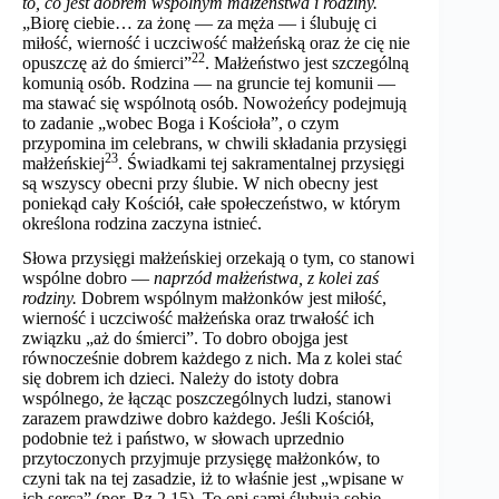
to, co jest dobrem wspólnym małżeństwa i rodziny.
„Biorę ciebie… za żonę — za męża — i ślubuję ci
miłość, wierność i uczciwość małżeńską oraz że cię nie
22
opuszczę aż do śmierci”
. Małżeństwo jest szczególną
komunią osób. Rodzina — na gruncie tej komunii —
ma stawać się wspólnotą osób. Nowożeńcy podejmują
to zadanie „wobec Boga i Kościoła”, o czym
przypomina im celebrans, w chwili składania przysięgi
23
małżeńskiej
. Świadkami tej sakramentalnej przysięgi
są wszyscy obecni przy ślubie. W nich obecny jest
poniekąd cały Kościół, całe społeczeństwo, w którym
określona rodzina zaczyna istnieć.
Słowa przysięgi małżeńskiej orzekają o tym, co stanowi
wspólne dobro —
naprzód małżeństwa, z kolei zaś
rodziny.
Dobrem wspólnym małżonków jest miłość,
wierność i uczciwość małżeńska oraz trwałość ich
związku „aż do śmierci”. To dobro obojga jest
równocześnie dobrem każdego z nich. Ma z kolei stać
się dobrem ich dzieci. Należy do istoty dobra
wspólnego, że łącząc poszczególnych ludzi, stanowi
zarazem prawdziwe dobro każdego. Jeśli Kościół,
podobnie też i państwo, w słowach uprzednio
przytoczonych przyjmuje przysięgę małżonków, to
czyni tak na tej zasadzie, iż to właśnie jest „wpisane w
ich serca” (por. Rz 2,15). To oni sami ślubują sobie