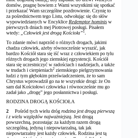
domów, pragnę bowiem z Wami wszystkimi się spotkać
i przekazać Wam szczególne pozdrowienie. Czynię to
za pośrednictwem tego Listu, odwołując się do słów
wypowiedzianych w Encyklice
Redemptor hominis
w
pierwszych dniach mej Piotrowej posługi. Pisałem
1
wtedy:
„Człowiek jest drogą Kościoła”
.
To zdanie mówi naprzód o różnych drogach, jakimi
chadza człowiek, ażeby równocześnie wyrazić, jak
bardzo Kościół stara się iść wraz z człowiekiem po tylu
różnych drogach jego ziemskiej egzystencji. Kościół
stara się uczestniczyć w radościach i nadziejach, a także
2
w trudach i cierpieniach
ziemskiego pielgrzymowania
ludzi z tym głębokim przeświadczeniem, że to sam
Chrystus wprowadził go na te wszystkie drogi: że On
sam dał Kościołowi człowieka i równocześnie mu go
zadał jako „drogę” jego posłannictwa i posługi.
RODZINA DROGĄ KOŚCIOŁA
2
Pośród tych wielu dróg
rodzina jest drogą pierwszą
i z wielu względów najważniejszą.
Jest drogą
powszechną, pozostając za każdym razem drogą
szczególną, jedyną i niepowtarzalną, tak jak
niepowtarzalny jest każdy człowiek. Rodzina jest tą