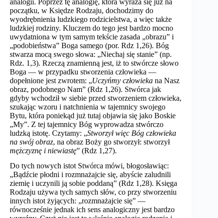
analogii. Poprzez tę analogię, która wyraża się już na
początku, w Księdze Rodzaju, dochodzimy do
wyodrębnienia ludzkiego rodzicielstwa, a więc także
ludzkiej rodziny. Kluczem do tego jest bardzo mocno
uwydatniona w tym samym tekście zasada „obrazu” i
„podobieństwa” Boga samego (por. Rdz 1,26). Bóg
stwarza mocą swego słowa: „Niechaj się stanie” (np.
Rdz. 1,3). Rzeczą znamienną jest, iż to stwórcze słowo
Boga — w przypadku stworzenia człowieka —
dopełnione jest zwrotem: „
Uczyńmy człowieka
na Nasz
obraz, podobnego Nam” (Rdz 1,26). Stwórca jak
gdyby wchodził w siebie przed stworzeniem człowieka,
szukając wzoru i natchnienia w tajemnicy swojego
Bytu, która poniekąd już tutaj objawia się jako Boskie
„My”. Z tej tajemnicy Bóg wyprowadza stwórczo
ludzką istotę. Czytamy: „
Stworzył więc Bóg człowieka
na swój obraz
, na obraz Boży go stworzył: stworzył
mężczyznę i niewiastę
” (Rdz 1,27).
Do tych nowych istot Stwórca mówi, błogosławiąc:
„Bądźcie płodni i rozmnażajcie się, abyście zaludnili
ziemię i uczynili ją sobie poddaną” (Rdz 1,28). Księga
Rodzaju używa tych samych słów, co przy stworzeniu
innych istot żyjących: „rozmnażajcie się” —
równocześnie jednak ich sens analogiczny jest bardzo