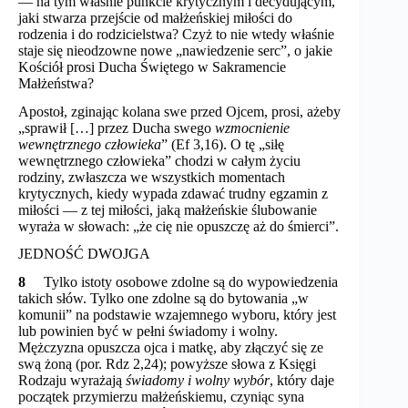
— na tym właśnie punkcie krytycznym i decydującym,
jaki stwarza przejście od małżeńskiej miłości do
rodzenia i do rodzicielstwa? Czyż to nie wtedy właśnie
staje się nieodzowne nowe „nawiedzenie serc”, o jakie
Kościół prosi Ducha Świętego w Sakramencie
Małżeństwa?
Apostoł, zginając kolana swe przed Ojcem, prosi, ażeby
„sprawił […] przez Ducha swego
wzmocnienie
wewnętrznego człowieka
” (Ef 3,16). O tę „siłę
wewnętrznego człowieka” chodzi w całym życiu
rodziny, zwłaszcza we wszystkich momentach
krytycznych, kiedy wypada zdawać trudny egzamin z
miłości — z tej miłości, jaką małżeńskie ślubowanie
wyraża w słowach: „że cię nie opuszczę aż do śmierci”.
JEDNOŚĆ DWOJGA
8
Tylko istoty osobowe zdolne są do wypowiedzenia
takich słów. Tylko one zdolne są do bytowania „w
komunii” na podstawie wzajemnego wyboru, który jest
lub powinien być w pełni świadomy i wolny.
Mężczyzna opuszcza ojca i matkę, aby złączyć się ze
swą żoną (por. Rdz 2,24); powyższe słowa z Księgi
Rodzaju wyrażają
świadomy i wolny wybór
, który daje
początek przymierzu małżeńskiemu, czyniąc syna