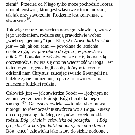
ziemi”. Przecież od Niego tylko może pochodzić „obraz
i podobieństwo”, które jest właściwe istocie ludzkiej,
tak jak przy stworzeniu. Rodzenie jest kontynuacją
16
stworzenia
.
Tak więc wraz z poczęciem nowego człowieka, wraz z
jego urodzeniem, rodzice stają prawdziwie wobec
„wielkiej tajemnicy” (por. Ef 5,32).
Nowa ludzka istota
jest
— tak jak oni sami — powołana do istnienia
osobowego, jest
powołana do życia „w prawdzie i
miłości”
. Powołanie zaś otwiera się nie tylko na całą
doczesność. Otwiera się ono na wieczność w Boga. Jest
to ten wymiar genealogii osoby, który ostatecznie
odsłonił nam Chrystus, rzucając światło Ewangelii na
ludzkie życie i umieranie, a przez to również — na
znaczenie ludzkiej rodziny.
Człowiek jest — jak stwierdza Sobór — „jedynym na
ziemi stworzeniem, którego Bóg chciał dla niego
17
samego”
. Geneza człowieka — to nie tylko prawa
biologii, to równocześnie stwórcza wola Boga. Należy
ona do genealogii każdego z synów i córek ludzkich
rodzin.
Bóg „chciał” człowieka od początku — i Bóg
go „chce” w każdym ludzkim poczęciu i narodzeniu.
Bóg „chce” człowieka jako istoty do siebie podobnej,