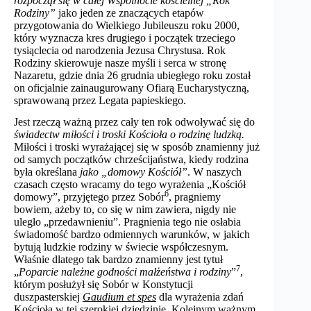
rozpoczął się w całej Wspólnocie kościelnej „Rok
Rodziny”
jako jeden ze znaczących etapów
przygotowania do Wielkiego Jubileuszu roku 2000,
który wyznacza kres drugiego i początek trzeciego
tysiąclecia od narodzenia Jezusa Chrystusa. Rok
Rodziny skierowuje nasze myśli i serca w stronę
Nazaretu, gdzie dnia 26 grudnia ubiegłego roku został
on oficjalnie zainaugurowany Ofiarą Eucharystyczną,
sprawowaną przez Legata papieskiego.
Jest rzeczą ważną przez cały ten rok odwoływać się do
świadectw miłości i troski Kościoła o rodzinę ludzką.
Miłości i troski wyrażającej się w sposób znamienny już
od samych początków chrześcijaństwa, kiedy rodzina
była określana
jako „domowy Kościół”
. W naszych
czasach często wracamy do tego wyrażenia „Kościół
6
domowy”, przyjętego przez Sobór
, pragniemy
bowiem, ażeby to, co się w nim zawiera, nigdy nie
uległo „przedawnieniu”. Pragnienia tego nie osłabia
świadomość bardzo odmiennych warunków, w jakich
bytują ludzkie rodziny w świecie współczesnym.
Właśnie dlatego tak bardzo znamienny jest tytuł
7
„
Poparcie należne godności małżeństwa i rodziny
”
,
którym posłużył się Sobór w Konstytucji
duszpasterskiej
Gaudium et spes
dla wyrażenia zdań
Kościoła w tej szerokiej dziedzinie. Kolejnym ważnym