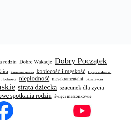
Dobry Początek
Dobre Wakacje
a rodzin
kobiecość i męskość
Góra
karmienie piersią
kryzys małżeński
niepłodność
niesakramentalni
 płodności
okna życia
skie
strata dziecka
szacunek dla życia
owe spotkania rodzin
święci małżonkowie