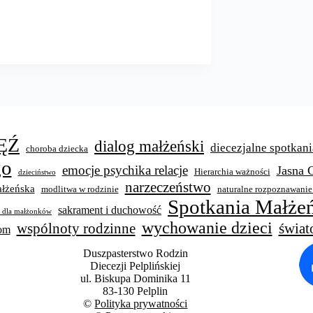
ĘŹ
dialog małżeński
diecezjalne spotkani
choroba dziecka
go
emocje psychika relacje
Jasna 
Hierarchia ważności
dzieciństwo
narzeczeństwo
łżeńska
modlitwa w rodzinie
naturalne rozpoznawanie
Spotkania Małżeń
sakrament i duchowość
y dla małżonków
wychowanie dzieci
świat
wspólnoty rodzinne
wom
Duszpasterstwo Rodzin
Diecezji Pelplińskiej
ul. Biskupa Dominika 11
83-130 Pelplin
©
Polityka prywatności