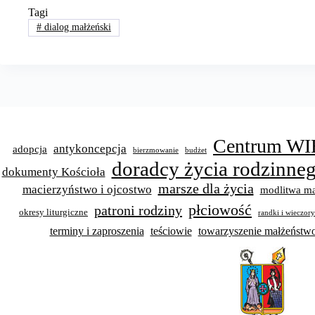
Tagi
#
dialog małżeński
Centrum WI
antykoncepcja
adopcja
bierzmowanie
budżet
doradcy życia rodzinne
dokumenty Kościoła
marsze dla życia
macierzyństwo i ojcostwo
modlitwa ma
płciowość
patroni rodziny
okresy liturgiczne
randki i wieczor
terminy i zaproszenia
teściowie
towarzyszenie małżeńst