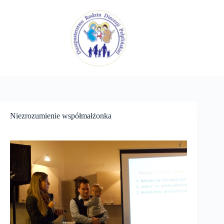
Przejdź
do
treści
Niezrozumienie współmałżonka