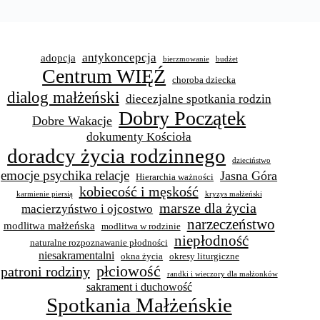
antykoncepcja
adopcja
bierzmowanie
budżet
Centrum WIĘŹ
choroba dziecka
dialog małżeński
diecezjalne spotkania rodzin
Dobry Początek
Dobre Wakacje
dokumenty Kościoła
doradcy życia rodzinnego
dzieciństwo
emocje psychika relacje
Jasna Góra
Hierarchia ważności
kobiecość i męskość
karmienie piersią
kryzys małżeński
marsze dla życia
macierzyństwo i ojcostwo
narzeczeństwo
modlitwa małżeńska
modlitwa w rodzinie
niepłodność
naturalne rozpoznawanie płodności
niesakramentalni
okna życia
okresy liturgiczne
płciowość
patroni rodziny
randki i wieczory dla małżonków
sakrament i duchowość
Spotkania Małżeńskie