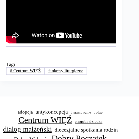
Tagi
#
Centrum WIĘŹ
#
okresy liturgiczne
antykoncepcja
adopcja
bierzmowanie
budżet
Centrum WIĘŹ
choroba dziecka
dialog małżeński
diecezjalne spotkania rodzin
Dobry Początek