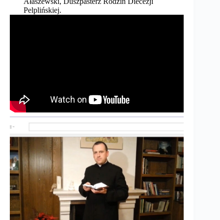
Ałaszewski, Duszpasterz Rodzin Diecezji
Pelplińskiej.