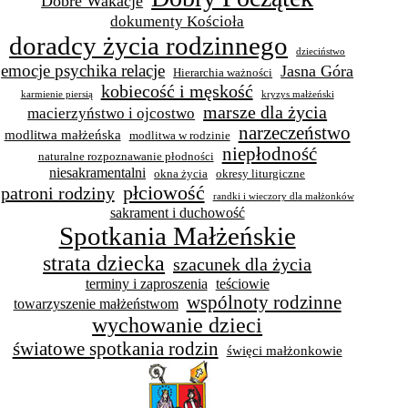
Dobre Wakacje
dokumenty Kościoła
doradcy życia rodzinnego
dzieciństwo
emocje psychika relacje
Jasna Góra
Hierarchia ważności
kobiecość i męskość
karmienie piersią
kryzys małżeński
marsze dla życia
macierzyństwo i ojcostwo
narzeczeństwo
modlitwa małżeńska
modlitwa w rodzinie
niepłodność
naturalne rozpoznawanie płodności
niesakramentalni
okna życia
okresy liturgiczne
płciowość
patroni rodziny
randki i wieczory dla małżonków
sakrament i duchowość
Spotkania Małżeńskie
strata dziecka
szacunek dla życia
terminy i zaproszenia
teściowie
wspólnoty rodzinne
towarzyszenie małżeństwom
wychowanie dzieci
światowe spotkania rodzin
święci małżonkowie