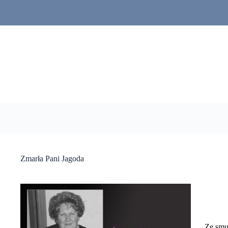
Przejdź
do
treści
Zmarła Pani Jagoda
Ze smu