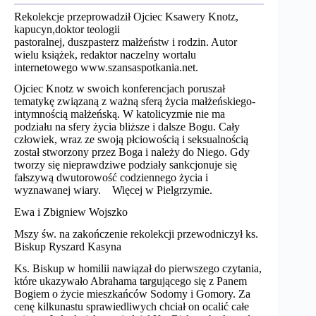
Rekolekcje przeprowadził Ojciec Ksawery Knotz,
kapucyn,doktor teologii
pastoralnej, duszpasterz małżeństw i rodzin. Autor
wielu książek, redaktor naczelny wortalu
internetowego www.szansaspotkania.net.
Ojciec Knotz w swoich konferencjach poruszał
tematykę związaną z ważną sferą życia małżeńskiego-
intymnością małżeńską. W katolicyzmie nie ma
podziału na sfery życia bliższe i dalsze Bogu. Cały
człowiek, wraz ze swoją płciowością i seksualnością
został stworzony przez Boga i należy do Niego. Gdy
tworzy się nieprawdziwe podziały sankcjonuje się
fałszywą dwutorowość codziennego życia i
wyznawanej wiary. Więcej w Pielgrzymie.
Ewa i Zbigniew Wojszko
Mszy św. na zakończenie rekolekcji przewodniczył ks.
Biskup Ryszard Kasyna
Ks. Biskup w homilii nawiązał do pierwszego czytania,
które ukazywało Abrahama targującego się z Panem
Bogiem o życie mieszkańców Sodomy i Gomory. Za
cenę kilkunastu sprawiedliwych chciał on ocalić całe