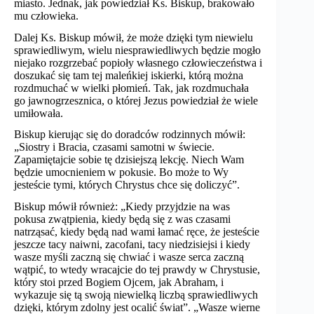
miasto. Jednak, jak powiedział Ks. Biskup, brakowało
mu człowieka.
Dalej Ks. Biskup mówił, że może dzięki tym niewielu
sprawiedliwym, wielu niesprawiedliwych będzie mogło
niejako rozgrzebać popioły własnego człowieczeństwa i
doszukać się tam tej maleńkiej iskierki, którą można
rozdmuchać w wielki płomień. Tak, jak rozdmuchała
go jawnogrzesznica, o której Jezus powiedział że wiele
umiłowała.
Biskup kierując się do doradców rodzinnych mówił:
„Siostry i Bracia, czasami samotni w świecie.
Zapamiętajcie sobie tę dzisiejszą lekcję. Niech Wam
będzie umocnieniem w pokusie. Bo może to Wy
jesteście tymi, których Chrystus chce się doliczyć”.
Biskup mówił również: „Kiedy przyjdzie na was
pokusa zwątpienia, kiedy będą się z was czasami
natrząsać, kiedy będą nad wami łamać ręce, że jesteście
jeszcze tacy naiwni, zacofani, tacy niedzisiejsi i kiedy
wasze myśli zaczną się chwiać i wasze serca zaczną
wątpić, to wtedy wracajcie do tej prawdy w Chrystusie,
który stoi przed Bogiem Ojcem, jak Abraham, i
wykazuje się tą swoją niewielką liczbą sprawiedliwych
dzięki, którym zdolny jest ocalić świat”. „Wasze wierne