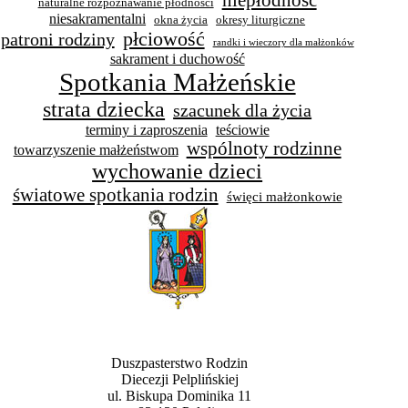
niepłodność
naturalne rozpoznawanie płodności
niesakramentalni
okna życia
okresy liturgiczne
płciowość
patroni rodziny
randki i wieczory dla małżonków
sakrament i duchowość
Spotkania Małżeńskie
strata dziecka
szacunek dla życia
terminy i zaproszenia
teściowie
wspólnoty rodzinne
towarzyszenie małżeństwom
wychowanie dzieci
światowe spotkania rodzin
święci małżonkowie
Duszpasterstwo Rodzin
Diecezji Pelplińskiej
ul. Biskupa Dominika 11