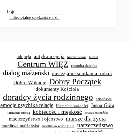
Tagi
#
diecezjalne spotkania rodzin
antykoncepcja
adopcja
bierzmowanie
budżet
Centrum WIĘŹ
choroba dziecka
dialog małżeński
diecezjalne spotkania rodzin
Dobry Początek
Dobre Wakacje
dokumenty Kościoła
doradcy życia rodzinnego
dzieciństwo
emocje psychika relacje
Jasna Góra
Hierarchia ważności
kobiecość i męskość
karmienie piersią
kryzys małżeński
marsze dla życia
macierzyństwo i ojcostwo
narzeczeństwo
modlitwa małżeńska
modlitwa w rodzinie