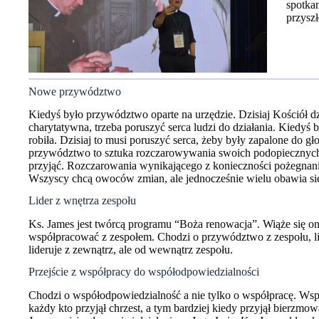
spotka
przyszł
Nowe przywództwo
Kiedyś było przywództwo oparte na urzędzie. Dzisiaj Kościół dzi
charytatywna, trzeba poruszyć serca ludzi do działania. Kiedyś 
robiła. Dzisiaj to musi poruszyć serca, żeby były zapalone do gło
przywództwo to sztuka rozczarowywania swoich podopiecznych w
przyjąć. Rozczarowania wynikającego z konieczności pożegnania
Wszyscy chcą owoców zmian, ale jednocześnie wielu obawia s
Lider z wnętrza zespołu
Ks. James jest twórcą programu “Boża renowacja”. Wiąże się on 
współpracować z zespołem. Chodzi o przywództwo z zespołu, li
lideruje z zewnątrz, ale od wewnątrz zespołu.
Przejście z współpracy do współodpowiedzialności
Chodzi o współodpowiedzialność a nie tylko o współpracę. Wsp
każdy kto przyjął chrzest, a tym bardziej kiedy przyjął bierzm