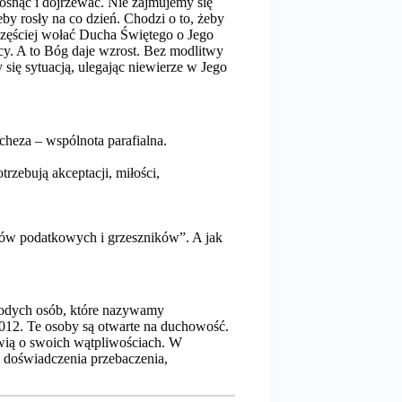
osnąć i dojrzewać. Nie zajmujemy się
by rosły na co dzień. Chodzi o to, żeby
zęściej wołać Ducha Świętego o Jego
y. A to Bóg daje wzrost. Bez modlitwy
 się sytuacją, ulegając niewierze w Jego
cheza – wspólnota parafialna.
rzebują akceptacji, miłości,
orców podatkowych i grzeszników”. A jak
łodych osób, które nazywamy
2012. Te osoby są otwarte na duchowość.
wią o swoich wątpliwościach. W
 doświadczenia przebaczenia,