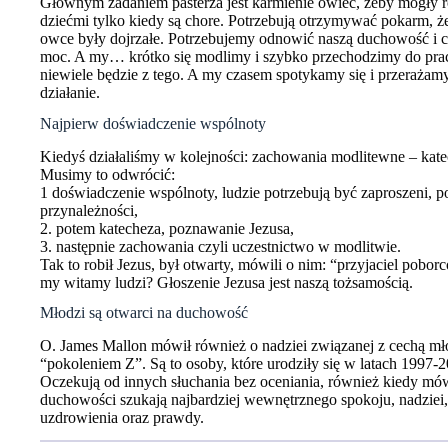
Głównym zadaniem pasterza jest karmienie owiec, żeby mogły r
dziećmi tylko kiedy są chore. Potrzebują otrzymywać pokarm, że
owce były dojrzałe. Potrzebujemy odnowić naszą duchowość i c
moc. A my… krótko się modlimy i szybko przechodzimy do prac
niewiele będzie z tego. A my czasem spotykamy się i przerażamy
działanie.
Najpierw doświadczenie wspólnoty
Kiedyś działaliśmy w kolejności: zachowania modlitewne – kate
Musimy to odwrócić:
1 doświadczenie wspólnoty, ludzie potrzebują być zaproszeni, pot
przynależności,
2. potem katecheza, poznawanie Jezusa,
3. następnie zachowania czyli uczestnictwo w modlitwie.
Tak to robił Jezus, był otwarty, mówili o nim: “przyjaciel pob
my witamy ludzi? Głoszenie Jezusa jest naszą tożsamością.
Młodzi są otwarci na duchowość
O. James Mallon mówił również o nadziei związanej z cechą m
“pokoleniem Z”. Są to osoby, które urodziły się w latach 1997-
Oczekują od innych słuchania bez oceniania, również kiedy mó
duchowości szukają najbardziej wewnętrznego spokoju, nadziei,
uzdrowienia oraz prawdy.