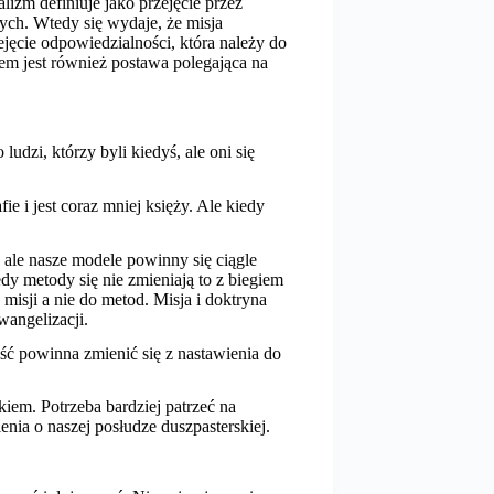
alizm definiuje jako przejęcie przez
ych. Wtedy się wydaje, że misja
jęcie odpowiedzialności, która należy do
m jest również postawa polegająca na
dzi, którzy byli kiedyś, ale oni się
e i jest coraz mniej księży. Ale kiedy
 ale nasze modele powinny się ciągle
dy metody się nie zmieniają to z biegiem
misji a nie do metod. Misja i doktryna
wangelizacji.
ość powinna zmienić się z nastawienia do
kiem. Potrzeba bardziej patrzeć na
nia o naszej posłudze duszpasterskiej.