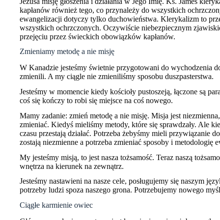
Jezusa misję głoszenia i działania w Jego Imię. Ks. James kleryk
kapłanów również tego, co przynależy do wszystkich ochrzczon
ewangelizacji dotyczy tylko duchowieństwa. Klerykalizm to prze
wszystkich ochrzczonych. Oczywiście niebezpiecznym zjawiskie
przejęciu przez świeckich obowiązków kapłanów.
Zmieniamy metodę a nie misję
W Kanadzie jesteśmy świetnie przygotowani do wychodzenia do lu
zmienili. A my ciągle nie zmieniliśmy sposobu duszpasterstwa.
Jesteśmy w momencie kiedy kościoły pustoszeją, łączone są parafi
coś się kończy to robi się miejsce na coś nowego.
Mamy zadanie: zmień metodę a nie misję. Misja jest niezmienna,
zmieniać. Kiedyś mieliśmy metody, które się sprawdzały. Ale kie
czasu przestają działać. Potrzeba żebyśmy mieli przywiązanie do 
zostają niezmienne a potrzeba zmieniać sposoby i metodologię e
My jesteśmy misją, to jest nasza tożsamość. Teraz naszą tożsam
wnętrza na kierunek na zewnątrz.
Jesteśmy nastawieni na nasze cele, posługujemy się naszym języ
potrzeby ludzi spoza naszego grona. Potrzebujemy nowego myśle
Ciągłe karmienie owiec