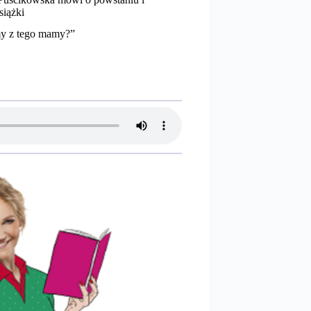
książki
my z tego mamy?”