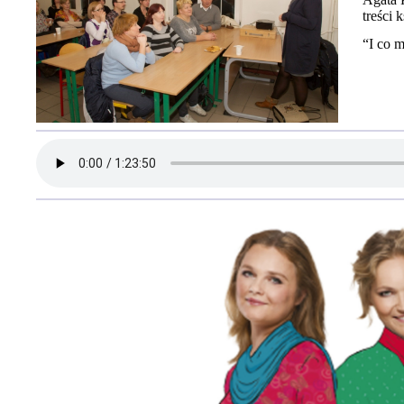
treści 
“I co 