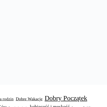
Dobry Początek
Dobre Wakacje
a rodzin
kobiecość i męskość
Góra