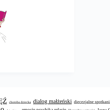
ĘŹ
dialog małżeński
diecezjalne spotkani
choroba dziecka
go
emocje psychika relacje
Jasna 