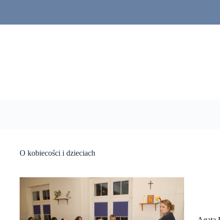
Przejdź
do
treści
O kobiecości i dzieciach
Agata 