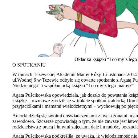
Okładka książki “I co my z t
O SPOTKANIU
W ramach Tczewskiej Akademii Mamy Róży 15 listopada 2014 r.
ul.Wodnej 6 w Tczewie odbyło się otwarte spotkanie z Agatą P
Niedzielnego” i współautorką książki “I co my z tego mamy?”
Agata Puścikowska opowiedziała, jak doszło do powstania książki 
książkę – rozmowę zrodził się w trakcie spotkań z aktorką Domi
przyjaciółkami i mamami wielodzietnymi – wychowują po pięcio
Autorki dzielą się swoimi doświadczeniami z bycia żonami, ma
zawodowo. Szczerze opowiadają o tym, że nie zawsze jest łatwo 
rodzicielstwa z pracą i innymi zajęciami daje im radość, poczucie
Agata Puścikowska podkreśliła, że uważa, iż wielodzietność nie 