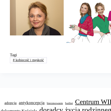
Tagi
#
kobiecość i męskość
Centrum WI
antykoncepcja
adopcja
bierzmowanie
budżet
doradcy życia rodzinne
dokumenty Kościoła