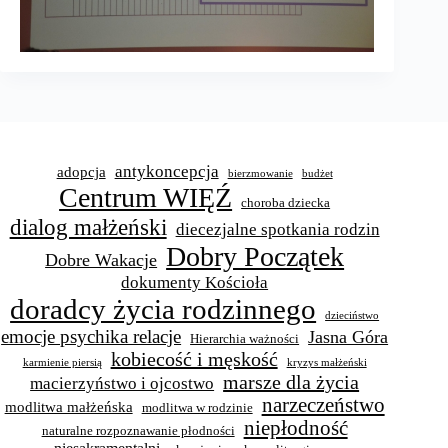
antykoncepcja
adopcja
bierzmowanie
budżet
Centrum WIĘŹ
choroba dziecka
dialog małżeński
diecezjalne spotkania rodzin
Dobry Początek
Dobre Wakacje
dokumenty Kościoła
doradcy życia rodzinnego
dzieciństwo
emocje psychika relacje
Jasna Góra
Hierarchia ważności
kobiecość i męskość
karmienie piersią
kryzys małżeński
marsze dla życia
macierzyństwo i ojcostwo
narzeczeństwo
modlitwa małżeńska
modlitwa w rodzinie
niepłodność
naturalne rozpoznawanie płodności