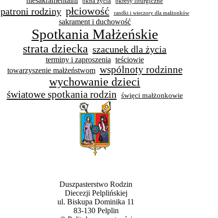
niesakramentalni
okna życia
okresy liturgiczne
płciowość
patroni rodziny
randki i wieczory dla małżonków
sakrament i duchowość
Spotkania Małżeńskie
strata dziecka
szacunek dla życia
terminy i zaproszenia
teściowie
wspólnoty rodzinne
towarzyszenie małżeństwom
wychowanie dzieci
światowe spotkania rodzin
święci małżonkowie
Duszpasterstwo Rodzin
Diecezji Pelplińskiej
ul. Biskupa Dominika 11
83-130 Pelplin