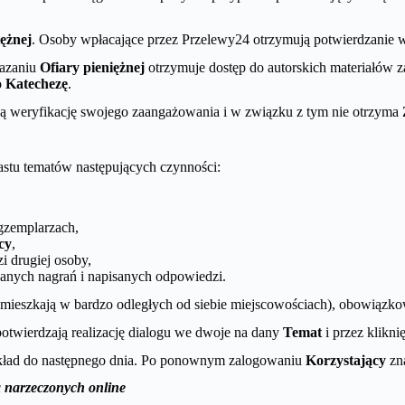
iężnej
. Osoby wpłacające przez Przelewy24 otrzymują potwierdzanie wp
kazaniu
Ofiary pieniężnej
otrzymuje dostęp do autorskich materiałów
o Katechezę
.
 weryfikację swojego zaangażowania i w związku z tym nie otrzyma
tu tematów następujących czynności:
gzemplarzach,
cy
,
i drugiej osoby,
anych nagrań i napisanych odpowiedzi.
. mieszkają w bardzo odległych od siebie miejscowościach), obowiązk
otwierdzają realizację dialogu we dwoje na dany
Temat
i przez klikni
zykład do następnego dnia. Po ponownym zalogowaniu
Korzystający
zn
a narzeczonych online