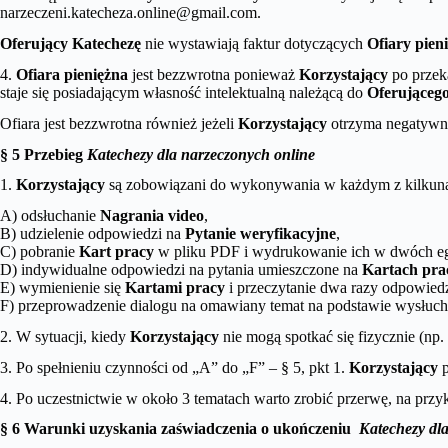
narzeczeni.katecheza.online@gmail.com.
Oferujący Katechezę
nie wystawiają faktur dotyczących
Ofiary pien
4.
Ofiara pieniężna
jest bezzwrotna ponieważ
Korzystający
po prze
staje się posiadającym własność intelektualną należącą do
Oferująceg
Ofiara jest bezzwrotna również jeżeli
Korzystający
otrzyma negatywną
§ 5 Przebieg
Katechezy dla narzeczonych online
1.
Korzystający
są zobowiązani do wykonywania w każdym z kilkunas
A) odsłuchanie
Nagrania video
,
B) udzielenie odpowiedzi na
Pytanie weryfikacyjne
,
C) pobranie
Kart pracy
w pliku PDF i wydrukowanie ich w dwóch e
D) indywidualne odpowiedzi na pytania umieszczone na
Kartach pra
E) wymienienie się
Kartami pracy
i przeczytanie dwa razy odpowiedz
F) przeprowadzenie dialogu na omawiany temat na podstawie wysłuch
2. W sytuacji, kiedy
Korzystający
nie mogą spotkać się fizycznie (np
3. Po spełnieniu czynności od „A” do „F” – § 5, pkt 1.
Korzystający
p
4. Po uczestnictwie w około 3 tematach warto zrobić przerwę, na pr
§ 6 Warunki uzyskania zaświadczenia o ukończeniu
Katechezy dl