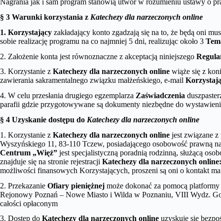
Nagrania jak i sam program stanowią utwór w rozumieniu ustawy o p
§ 3 Warunki korzystania z
Katechezy dla narzeczonych online
1. Korzystający
zakładający konto zgadzają się na to, że będą oni mus
sobie realizację programu na co najmniej 5 dni, realizując około 3
Tem
2. Założenie konta jest równoznaczne z akceptacją niniejszego
Regula
3. Korzystanie z
Katechezy dla narzeczonych online
wiąże się z ko
zawierania sakramentalnego związku małżeńskiego, e-mail
Korzystaj
4. W celu przesłania drugiego egzemplarza
Zaświadczenia
duszpasterz
parafii gdzie przygotowywane są dokumenty niezbędne do wystawienia
§ 4 Uzyskanie dostępu do
Katechezy dla narzeczonych online
1. Korzystanie z
Katechezy dla narzeczonych online
jest związane z
Wyszyńskiego 11, 83-110 Tczew, posiadającego osobowość prawną na po
Centrum „Więź”
jest specjalistyczną poradnią rodzinną, służącą o
znajduje się na stronie rejestracji
Katechezy dla narzeczonych online
możliwości finansowych Korzystających, proszeni są oni o kontakt m
2. Przekazanie
Ofiary pieniężnej
może dokonać za pomocą platformy 
Rejonowy Poznań – Nowe Miasto i Wilda w Poznaniu, VIII Wydz. G
całości opłaconym
3. Dostęp do
Katechezy dla narzeczonych online
uzyskuje się bezpo