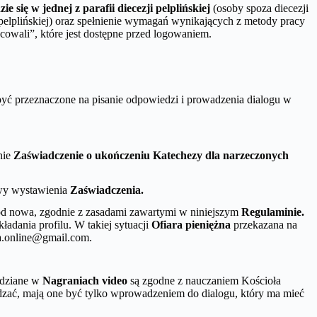
ie się w jednej z parafii diecezji pelplińskiej
(osoby spoza diecezji
 pelplińskiej) oraz spełnienie wymagań wynikających z metody pracy
cowali”, które jest dostępne przed logowaniem.
być przeznaczone na pisanie odpowiedzi i prowadzenia dialogu w
nie
Zaświadczenie o ukończeniu Katechezy dla narzeczonych
wy wystawienia
Zaświadczenia.
d nowa, zgodnie z zasadami zawartymi w niniejszym
Regulaminie.
ładania profilu. W takiej sytuacji
Ofiara pieniężna
przekazana na
za.online@gmail.com.
edziane w
Nagraniach video
są zgodne z nauczaniem Kościoła
adzać, mają one być tylko wprowadzeniem do dialogu, który ma mieć