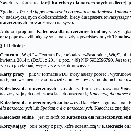
Zasadniczą formą realizacji
Katechezy dla narzeczonych
w diecezji p
Zgodnie z
Instrukcją przygotowania do zawarcia małżeństwa kanoniczn
w nadzwyczajnych okolicznościach, kiedy duszpasterz towarzyszący 
narzeczonych
prowadzonych na żywo.
Autorom programu
Katecheza dla narzeczonych online
, zależy najb
oraz poprowadzili między sobą na każdy z przedstawionych
Tematów
§ 1 Definicje
Centrum „Więź”
– Centrum Psychologiczno-Pastoralne „Więź”, ul . 
kwietnia 2014 r. (Dz.U. z 2014 r. poz. 449) NIP 5932596790. Jest to 
wiary i przekonań, więcej: www.centrumwiez.pl
Karty pracy
– plik w formacie PDF, który należy pobrać i wydruko
następnie wymienić się odpowiedziami i w nawiązaniu do nich popro
Katecheza dla narzeczonych –
zasadniczą formą zrealizowania
Katec
nadzwyczajnych okolicznościach dopuszcza się
Katechezę dla narzecz
Katecheza dla narzeczonych online
– cykl katechez nagranych na vid
dla narzeczonych
lub
Spotkania dla narzeczonych
. Katecheza znajduje
Katecheza online
– jest to skrót od
Katecheza dla narzeczonych onl
Korzystający
– obie osoby z pary, które uczestniczą w
Katechezie onl