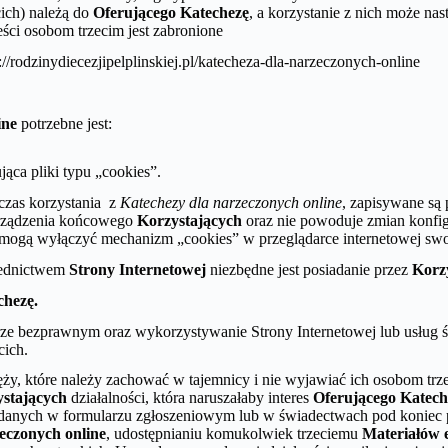
cich) należą do
Oferującego Katechezę
, a korzystanie z nich może n
ści osobom trzecim jest zabronione
//rodzinydiecezjipelplinskiej.pl/katecheza-dla-narzeczonych-online
ine
potrzebne jest:
jąca pliki typu „cookies”.
czas korzystania z
Katechezy dla narzeczonych online
, zapisywane są
 urządzenia końcowego
Korzystających
oraz nie powoduje zmian konf
mogą wyłączyć mechanizm „cookies” w przeglądarce internetowej swoj
rednictwem
Strony Internetowej
niezbędne jest posiadanie przez
Korz
chezę.
erze bezprawnym oraz wykorzystywanie Strony Internetowej lub usług
cich.
ży, które należy zachować w tajemnicy i nie wyjawiać ich osobom trz
stających
działalności, która naruszałaby interes
Oferującego Katech
danych w formularzu zgłoszeniowym lub w świadectwach pod koniec p
eczonych online
, udostępnianiu komukolwiek trzeciemu
Materiałów