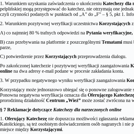
1. Warunkiem uzyskania zaświadczenia o ukończeniu
Katechezy dla 
pelplińskiej mogą przystępować do katechez, nie otrzymają one jedna
czyli czynności podanych w punktach od „A” do „F” – § 5, pkt 1. Inf
2. Warunkiem pozytywnej weryfikacji uczestnictwa
Korzystających
A) co najmniej 80 % trafnych odpowiedzi na
Pytania weryfikacyjne,
B) czas przebywania na platformie z poszczególnymi
Tematami
musi 
parze,
C) potwierdzenie przez
Korzystających
przeprowadzenia dialogu.
Po zakończonej katechezie i pozytywnej weryfikacji zaangażowania
K
online
na dwa adresy e-mail podane w procesie zakładania konta.
3. W przypadku negatywnego wyniku weryfikacji zaangażowania
Kor
Korzystający może jednorazowo ubiegać się o ponowne zalogowanie s
Ponowna negatywna weryfikacja oznacza dla
Oferującego Katechez
prorodzinną działalność
Centrum „Wieź”
może zostać zwrócona na wy
§ 7 Reklamacje dotyczące
Katechezy dla narzeczonych online
1.
Oferujący Katechezę
nie dopuszcza możliwości zgłaszania reklam
Katolickiego, są też osobistym doświadczeniem osób nagranych i nie 
miejsce między
Korzystającymi
.