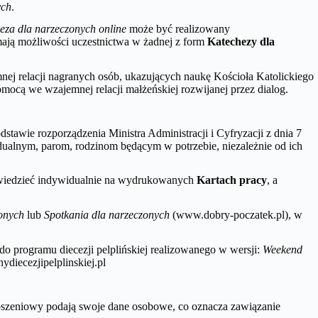
ych
.
eza dla narzeczonych online
może być realizowany
mają możliwości uczestnictwa w żadnej z form
Katechezy dla
mnej relacji nagranych osób, ukazujących naukę Kościoła Katolickiego
mocą we wzajemnej relacji małżeńskiej rozwijanej przez dialog.
awie rozporządzenia Ministra Administracji i Cyfryzacji z dnia 7
idualnym, parom, rodzinom będącym w potrzebie, niezależnie od ich
powiedzieć indywidualnie na wydrukowanych
Kartach pracy
, a
onych
lub
Spotkania dla narzeczonych
(www.dobry-poczatek.pl), w
do programu diecezji pelplińskiej realizowanego w wersji:
Weekend
ydiecezjipelplinskiej.pl
głoszeniowy podają swoje dane osobowe, co oznacza zawiązanie