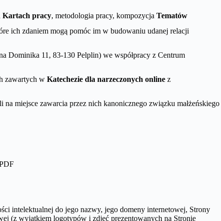
a
Kartach pracy
, metodologia pracy, kompozycja
Tematów
tóre ich zdaniem mogą pomóc im w budowaniu udanej relacji
ntyna Dominika 11, 83-130 Pelplin) we współpracy z Centrum
ch zawartych w
Katechezie dla narzeczonych online
z
li na miejsce zawarcia przez nich kanonicznego związku małżeńskiego
 PDF
ci intelektualnej do jego nazwy, jego domeny internetowej, Strony
wej (z wyjątkiem logotypów i zdjęć prezentowanych na Stronie