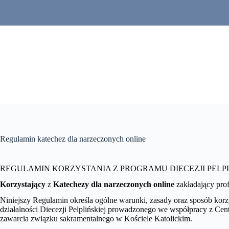
Przejdź
do
treści
Regulamin katechez dla narzeczonych online
REGULAMIN KORZYSTANIA Z PROGRAMU DIECEZJI PELP
Korzystający
z
Katechezy dla narzeczonych online
zakładający pro
Niniejszy Regulamin określa ogólne warunki, zasady oraz sposób kor
działalności Diecezji Pelplińskiej prowadzonego we współpracy z C
zawarcia związku sakramentalnego w Kościele Katolickim.