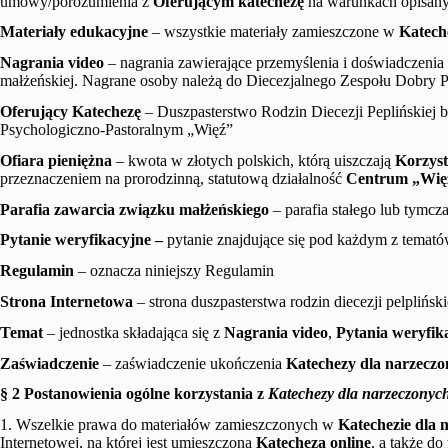
umowy/porozumienia z
Oferującym katechezę
na warunkach opisan
Materiały edukacyjne
– wszystkie materiały zamieszczone w
Katech
Nagrania video
– nagrania zawierające przemyślenia i doświadczenia
małżeńskiej. Nagrane osoby należą do Diecezjalnego Zespołu Dobry 
Oferujący Katechezę
– Duszpasterstwo Rodzin Diecezji Peplińskiej b
Psychologiczno-Pastoralnym „Więź”
Ofiara
pieniężna
– kwota w złotych polskich, którą uiszczają
Korzyst
przeznaczeniem na prorodzinną, statutową działalność
Centrum „Wię
Parafia zawarcia związku małżeńskiego
– parafia stałego lub tymc
Pytanie weryfikacyjne –
pytanie znajdujące się pod każdym z temató
Regulamin
– oznacza niniejszy Regulamin
Strona Internetowa
– strona duszpasterstwa rodzin diecezji pelplińsk
Temat
– jednostka składająca się z
Nagrania video
,
Pytania weryfik
Zaświadczenie
– zaświadczenie ukończenia
Katechezy dla narzeczo
§ 2 Postanowienia ogólne korzystania z
Katechezy dla narzeczonych
1. Wszelkie prawa do materiałów zamieszczonych w
Katechezie dla 
Internetowej, na której jest umieszczona
Katecheza online
, a także d