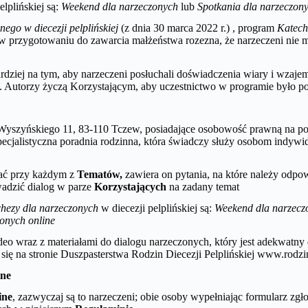
elplińskiej są:
Weekend dla narzeczonych
lub
Spotkania dla narzeczon
ego w diecezji pelplińskiej
(z dnia 30 marca 2022 r.) , program
Katech
w przygotowaniu do zawarcia małżeństwa rozezna, że narzeczeni nie 
ardziej na tym, aby narzeczeni posłuchali doświadczenia wiary i wzaje
. Autorzy życzą Korzystającym, aby uczestnictwo w programie było po
Wyszyńskiego 11, 83-110 Tczew, posiadające osobowość prawną na podst
specjalistyczna poradnia rodzinna, która świadczy służy osobom indyw
wać przy każdym z
Tematów,
zawiera on pytania, na które należy od
wadzić dialog w parze
Korzystających
na zadany temat
hezy dla narzeczonych
w diecezji pelplińskiej są:
Weekend dla narzecz
onych online
eo wraz z materiałami do dialogu narzeczonych, który jest adekwatny 
 się na stronie Duszpasterstwa Rodzin Diecezji Pelplińskiej www.rodzin
ine
ine
, zazwyczaj są to narzeczeni; obie osoby wypełniając formularz z