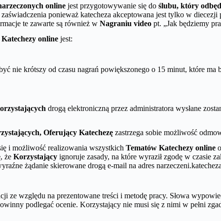
narzeczonych online
jest przygotowywanie się do
ślubu, który odbędz
k zaświadczenia ponieważ katecheza akceptowana jest tylko w diecezji
ormacje te zawarte są również w
Nagraniu video
pt. „Jak będziemy pra
z
Katechezy online
jest:
być nie krótszy od czasu nagrań powiększonego o 15 minut, które ma 
orzystających
drogą elektroniczną przez administratora wysłane zosta
zystających,
Oferujący Katechezę
zastrzega sobie możliwość odmo
ię i możliwość realizowania wszystkich
Tematów
Katechezy online
o
ę
, że
Korzystający
ignoruje zasady, na które wyraził zgodę w czasie zak
raźne żądanie skierowane drogą e-mail na adres narzeczeni.kateche
acji ze względu na prezentowane treści i metodę pracy. Słowa wypowi
powinny podlegać ocenie. Korzystający nie musi się z nimi w pełni zg