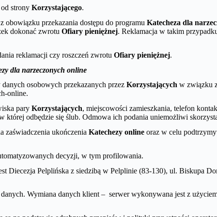
j od strony
Korzystającego
.
 z obowiązku przekazania dostępu do programu
Katecheza dla narzec
ek dokonać zwrotu
Ofiary pieniężnej
. Reklamacja w takim przypadku
ania reklamacji czy roszczeń zwrotu
Ofiary pieniężnej
.
zy dla narzeczonych online
ony danych osobowych przekazanych przez
Korzystających
w związku z
ch-online.
wiska pary
Korzystających
, miejscowości zamieszkania, telefon kont
i, w której odbędzie się ślub. Odmowa ich podania uniemożliwi skorzyst
ia zaświadczenia ukończenia
Katechezy online
oraz w celu podtrzymyw
tomatyzowanych decyzji, w tym profilowania.
est Diecezja Pelplińska z siedzibą w Pelplinie (83-130), ul. Bisku
danych. Wymiana danych klient – serwer wykonywana jest z użyciem