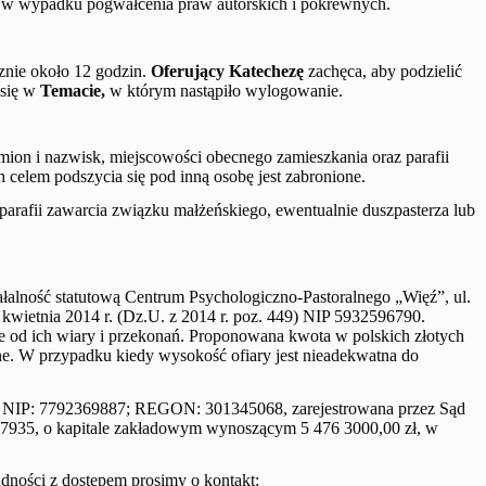
j w wypadku pogwałcenia praw autorskich i pokrewnych.
znie około 12 godzin.
Oferujący Katechezę
zachęca, aby podzielić
 się w
Temacie,
w którym nastąpiło wylogowanie.
imion i nazwisk, miejscowości obecnego zamieszkania oraz parafii
elem podszycia się pod inną osobę jest zabronione.
parafii zawarcia związku małżeńskiego, ewentualnie duszpasterza lub
łalność statutową Centrum Psychologiczno-Pastoralnego „Więź”, ul.
 kwietnia 2014 r. (Dz.U. z 2014 r. poz. 449) NIP 5932596790.
ie od ich wiary i przekonań. Proponowana kwota w polskich złotych
line. W przypadku kiedy wysokość ofiary jest nieadekwatna do
ń, NIP: 7792369887; REGON: 301345068, zarejestrowana przez Sąd
935, o kapitale zakładowym wynoszącym 5 476 3000,00 zł, w
dności z dostępem prosimy o kontakt: