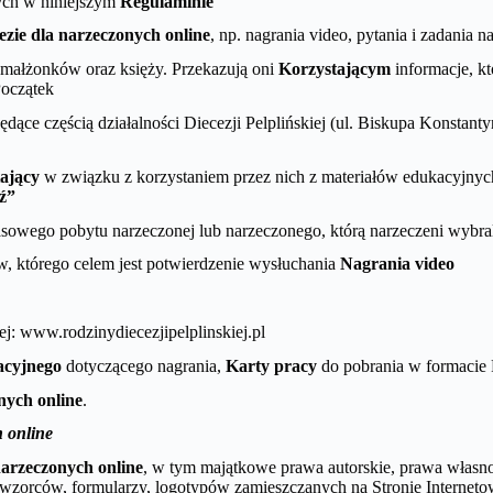
ych w niniejszym
Regulaminie
ezie dla narzeczonych online
, np. nagrania video, pytania i zadania n
 małżonków oraz księży. Przekazują oni
Korzystającym
informacje, k
Początek
ędące częścią działalności Diecezji Pelplińskiej (ul. Biskupa Konsta
ający
w związku z korzystaniem przez nich z materiałów edukacyjny
ź”
zasowego pobytu narzeczonej lub narzeczonego, którą narzeczeni wybra
w, którego celem jest potwierdzenie wysłuchania
Nagrania video
iej: www.rodzinydiecezjipelplinskiej.pl
acyjnego
dotyczącego nagrania,
Karty pracy
do pobrania w formacie
nych online
.
 online
narzeczonych online
, w tym majątkowe prawa autorskie, prawa własnoś
o wzorców, formularzy, logotypów zamieszczanych na Stronie Interneto