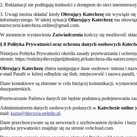
2. Reklamacji nie podlegają trudności z dostępem do sieci internetowe
3. Uwagi można składać kiedy
Oferujący Katechezę
nie wywiąże się
informatycznego. W takiej sytuacji
Ofiarujący Katechezę
ma obowiąz
narzeczeni.katecheza.online@gmail.com.
W momencie wystawienia
Zaświadczenia
kończy się możliwość skład
§ 8 Polityka Prywatności oraz ochrona danych osobowych
Kateche
Niniejsza Polityka Prywatności określa zasady przetwarzania i ochr
stronie: https://rodzinydiecezjipelplinskiej.pl/katecheza-dla-narzeczony
Oferujący Katechezę
zbiera następujące dane osobowe: imiona i naz
e-mail Parafii w której odbędzie się ślub, miejscowość i nazwa parafi
Dane kontaktowe są zbierane w celu bieżącej komunikacji, wystawien
duszpasterskich.
Przetwarzanie Państwa danych nie będzie podstawą podejmowania zau
Administratorem danych osobowych podanych w
Katechezie online
j
mail:
kuria@diecezja-pelplin.pl
.
Dane przechowywane są na serwerach z szyfrowaniem dysków i bazy 
polityka prywatności znajduje się na stronie ovhcloud.com.