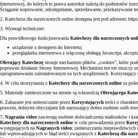
Internetowej, do których to prawa autorskie należą do podmiotów trze
Ściąganie kopiowanie, udostępnianie, sprzedawanie, przekazywanie tre
2. Katecheza dla narzeczonych online dostępna jest pod adresem: https:
3. Wymogi techniczne:
Dla prawidłowego funkcjonowania
Katechezy dla narzeczonych onl
urządzenie z dostępem do Internetu;
przeglądarka internetowa z włączoną obsługą Javascript, akceptu
Oferujący Katechezę
stosuje mechanizm plików „cookies”, które pod
poprawne działanie Strony Internetowej. Mechanizm ten nie niszczy
oprogramowaniu zainstalowanym na tych urządzeniach. Korzystający 
4. W celu skorzystania z
Katechezy dla narzeczonych online
za poś
5. Materiały zamieszczone na stronie są własnością
Oferującego Kate
6. Zakazane jest umieszczanie przez
Korzystających
treści o charakt
prawem, dobrymi obyczajami lub naruszający dobra osobiste osób trze
7.
Nagrania video
zawierają osobiste doświadczenia małżonków i księ
Katechezy dla narzeczonych online
w celu prowadzenia przez
Korzy
występujących na
Nagranych video
; zamieszczaniu nieprawdziwych 
lub wprowadzających w błąd treści związanych z
Katechezą dla narz