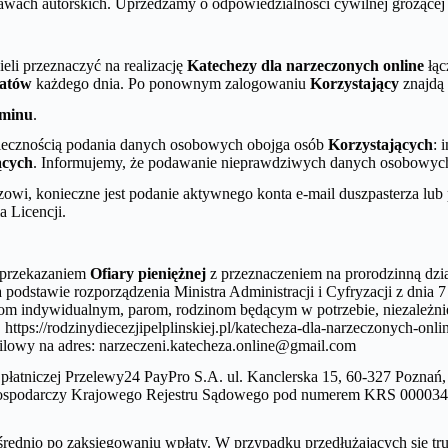
rawach autorskich. Uprzedzamy o odpowiedzialności cywilnej grożące
ieli przeznaczyć na realizację
Katechezy dla narzeczonych online
łąc
atów
każdego dnia. Po ponownym zalogowaniu
Korzystający
znajdą
minu
.
niecznością podania danych osobowych obojga osób
Korzystających
: 
ących
. Informujemy, że podawanie nieprawdziwych danych osobowych c
owi, konieczne jest podanie aktywnego konta e-mail duszpasterza lub 
 Licencji.
 przekazaniem
Ofiary pieniężnej
z przeznaczeniem na prorodzinną dzia
dstawie rozporządzenia Ministra Administracji i Cyfryzacji z dnia 7
sobom indywidualnym, parom, rodzinom będącym w potrzebie, niezależn
:
https://rodzinydiecezjipelplinskiej.pl/katecheza-dla-narzeczonych-on
ailowy na adres: narzeczeni.katecheza.online@gmail.com
płatniczej Przelewy24 PayPro S.A. ul. Kanclerska 15, 60-327 Pozna
ospodarczy Krajowego Rejestru Sądowego pod numerem KRS 0000347
średnio po zaksięgowaniu wpłaty. W przypadku przedłużających się tru