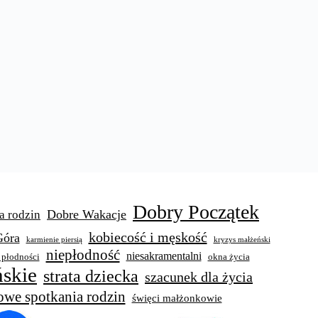
Dobry Początek
Dobre Wakacje
a rodzin
kobiecość i męskość
Góra
karmienie piersią
kryzys małżeński
niepłodność
niesakramentalni
 płodności
okna życia
skie
strata dziecka
szacunek dla życia
owe spotkania rodzin
święci małżonkowie