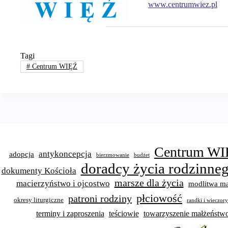
www.centrumwiez.pl
Tagi
#
Centrum WIĘŹ
Centrum WI
antykoncepcja
adopcja
bierzmowanie
budżet
doradcy życia rodzinne
dokumenty Kościoła
marsze dla życia
macierzyństwo i ojcostwo
modlitwa ma
płciowość
patroni rodziny
okresy liturgiczne
randki i wieczor
terminy i zaproszenia
teściowie
towarzyszenie małżeńst