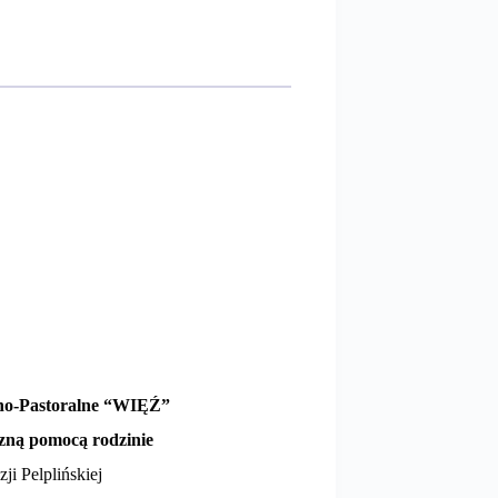
no-Pastoralne “WIĘŹ”
czną pomocą rodzinie
ji Pelplińskiej