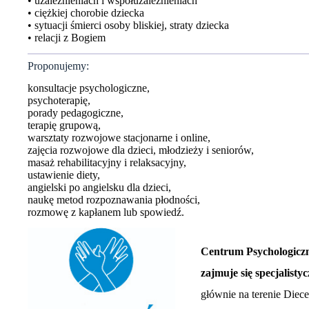
• uzależnieniach i współuzależnieniach
• ciężkiej chorobie dziecka
• sytuacji śmierci osoby bliskiej, straty dziecka
• relacji z Bogiem
Proponujemy:
konsultacje psychologiczne,
psychoterapię,
porady pedagogiczne,
terapię grupową,
warsztaty rozwojowe stacjonarne i online,
zajęcia rozwojowe dla dzieci, młodzieży i seniorów,
masaż rehabilitacyjny i relaksacyjny,
ustawienie diety,
angielski po angielsku dla dzieci,
naukę metod rozpoznawania płodności,
rozmowę z kapłanem lub spowiedź.
Centrum Psychologicz
zajmuje się
specjalisty
głównie na terenie Diecez