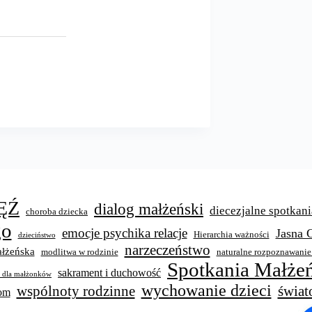
ĘŹ
dialog małżeński
diecezjalne spotkani
choroba dziecka
go
emocje psychika relacje
Jasna 
Hierarchia ważności
dzieciństwo
narzeczeństwo
łżeńska
modlitwa w rodzinie
naturalne rozpoznawanie
Spotkania Małżeń
sakrament i duchowość
y dla małżonków
wychowanie dzieci
świat
wspólnoty rodzinne
wom