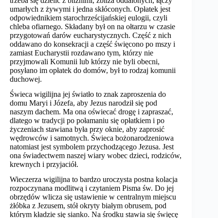
trzeba się dzielić z bliźnimi, zbliża oddalonych, łączy
umarłych z żywymi i jedna skłóconych. Opłatek jest
odpowiednikiem starochrześcijańskiej eulogii, czyli
chleba ofiarnego. Składany był on na ołtarzu w czasie
przygotowań darów eucharystycznych. Część z nich
oddawano do konsekracji a część święcono po mszy i
zamiast Eucharystii rozdawano tym, którzy nie
przyjmowali Komunii lub którzy nie byli obecni,
posyłano im opłatek do domów, był to rodzaj komunii
duchowej.
Świeca wigilijna jej światło to znak zaproszenia do
domu Maryi i Józefa, aby Jezus narodził się pod
naszym dachem. Ma ona oświecać drogę i zapraszać,
dlatego w tradycji po połamaniu się opłatkiem i po
życzeniach stawiana była przy oknie, aby zaprosić
wędrowców i samotnych. Świeca bożonarodzeniowa
natomiast jest symbolem przychodzącego Jezusa. Jest
ona świadectwem naszej wiary wobec dzieci, rodziców,
krewnych i przyjaciół.
Wieczerza wigilijna to bardzo uroczysta postna kolacja
rozpoczynana modlitwą i czytaniem Pisma św. Do jej
obrzędów wlicza się ustawienie w centralnym miejscu
żłóbka z Jezusem, stół okryty białym obrusem, pod
którym kładzie się sianko. Na środku stawia się święcę