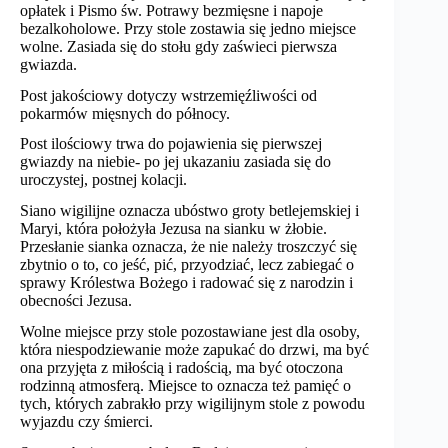
opłatek i Pismo św. Potrawy bezmięsne i napoje
bezalkoholowe. Przy stole zostawia się jedno miejsce
wolne. Zasiada się do stołu gdy zaświeci pierwsza
gwiazda.
Post jakościowy dotyczy wstrzemięźliwości od
pokarmów mięsnych do północy.
Post ilościowy trwa do pojawienia się pierwszej
gwiazdy na niebie- po jej ukazaniu zasiada się do
uroczystej, postnej kolacji.
Siano wigilijne oznacza ubóstwo groty betlejemskiej i
Maryi, która położyła Jezusa na sianku w żłobie.
Przesłanie sianka oznacza, że nie należy troszczyć się
zbytnio o to, co jeść, pić, przyodziać, lecz zabiegać o
sprawy Królestwa Bożego i radować się z narodzin i
obecności Jezusa.
Wolne miejsce przy stole pozostawiane jest dla osoby,
która niespodziewanie może zapukać do drzwi, ma być
ona przyjęta z miłością i radością, ma być otoczona
rodzinną atmosferą. Miejsce to oznacza też pamięć o
tych, których zabrakło przy wigilijnym stole z powodu
wyjazdu czy śmierci.