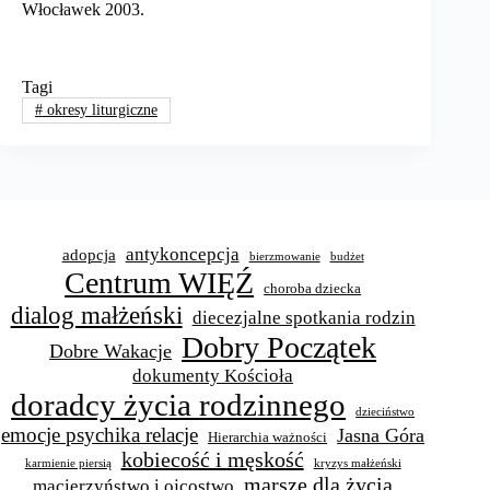
Włocławek 2003.
Tagi
#
okresy liturgiczne
antykoncepcja
adopcja
bierzmowanie
budżet
Centrum WIĘŹ
choroba dziecka
dialog małżeński
diecezjalne spotkania rodzin
Dobry Początek
Dobre Wakacje
dokumenty Kościoła
doradcy życia rodzinnego
dzieciństwo
emocje psychika relacje
Jasna Góra
Hierarchia ważności
kobiecość i męskość
karmienie piersią
kryzys małżeński
marsze dla życia
macierzyństwo i ojcostwo