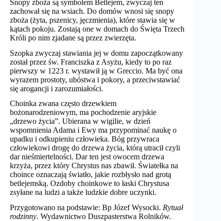
Snopy zboża są symbolem Betlejem, zwyczaj ten
zachował się na wsiach. Do domów wnosi się snopy
zboża (żyta, pszenicy, jęczmienia), które stawia się w
kątach pokoju. Zostają one w domach do Święta Trzech
Króli po nim zjadane są przez zwierzęta.
Szopka zwyczaj stawiania jej w domu zapoczątkowany
został przez św. Franciszka z Asyżu, kiedy to po raz
pierwszy w 1223 r. wystawił ją w Greccio. Ma być ona
wyrazem prostoty, ubóstwa i pokory, a przeciwstawiać
się arogancji i zarozumiałości.
Choinka zwana często drzewkiem
bożonarodzeniowym, ma pochodzenie aryjskie
„drzewo życia”. Ubierana w wigilie, w dzień
wspomnienia Adama i Ewy ma przypominać naukę o
upadku i odkupieniu człowieka. Bóg przywraca
człowiekowi drogę do drzewa życia, którą utracił czyli
dar nieśmiertelności. Dar ten jest owocem drzewa
krzyża, przez który Chrystus nas zbawił. Światełka na
choince oznaczają światło, jakie rozbłysło nad grotą
betlejemską. Ozdoby choinkowe to łaski Chrystusa
zsyłane na ludzi a także ludzkie dobre uczynki.
Przygotowano na podstawie: Bp Józef Wysocki.
Rytuał
rodzinny
. Wydawnictwo Duszpasterstwa Rolników.