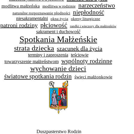
narzeczeństwo
modlitwa małżeńska
modlitwa w rodzinie
niepłodność
naturalne rozpoznawanie płodności
niesakramentalni
okna życia
okresy liturgiczne
płciowość
patroni rodziny
randki i wieczory dla małżonków
sakrament i duchowość
Spotkania Małżeńskie
strata dziecka
szacunek dla życia
terminy i zaproszenia
teściowie
wspólnoty rodzinne
towarzyszenie małżeństwom
wychowanie dzieci
światowe spotkania rodzin
święci małżonkowie
Duszpasterstwo Rodzin