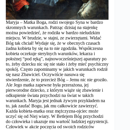
Maryja – Matka Boga, rodzi swojego Syna w bardzo
skromnych warunkach. Patrząc dzisiaj na stajenkę
można powiedzieć, że rodziła w bardzo nieludzkim
miejscu. W brudzie, w stajni, ze zwierzętami. Widać
Bóg tak chciał! Wydaje się, że w obecnych czasach
żadna kobieta by się na to nie zgodziła. Współczesna
kobieta oczekuje sterylnych warunków, lekarza i
położnej “pod ręką”, najnowocześniejszej aparatury po
to, żeby dziecku nic się nie stało i żeby mieć psychiczny
spokój. Często zapominamy w jakich warunkach rodził
się nasz Zbawiciel. Oczywiście nasuwa się
stwierdzenie, że to przecież Bóg – Jemu nic nie groziło.
Ale Jego matka zapewne była przerażona, jej
pierworodne dziecko, z którym wiąże się zbawienie i
odkupienie świata przychodzi na świat w takich
warunkach. Maryja jest jednak żywym przykładem na
to, jak zaufać Bogu, jak mu całkowicie zawierzyć.
Każda kobieta-matka oraz mężczyzna-ojciec może
uczyć się od Niej wiary. W Betlejem Bóg przychodzi
do człowieka i ukazuje mu wartość ludzkiej egzystencji.
Człowiek w akcie poczęcia od swoich rodziców