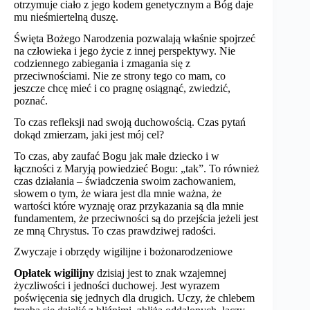
otrzymuje ciało z jego kodem genetycznym a Bóg daje
mu nieśmiertelną duszę.
Święta Bożego Narodzenia pozwalają właśnie spojrzeć
na człowieka i jego życie z innej perspektywy. Nie
codziennego zabiegania i zmagania się z
przeciwnościami. Nie ze strony tego co mam, co
jeszcze chcę mieć i co pragnę osiągnąć, zwiedzić,
poznać.
To czas refleksji nad swoją duchowością. Czas pytań
dokąd zmierzam, jaki jest mój cel?
To czas, aby zaufać Bogu jak małe dziecko i w
łączności z Maryją powiedzieć Bogu: „tak”. To również
czas działania – świadczenia swoim zachowaniem,
słowem o tym, że wiara jest dla mnie ważna, że
wartości które wyznaję oraz przykazania są dla mnie
fundamentem, że przeciwności są do przejścia jeżeli jest
ze mną Chrystus. To czas prawdziwej radości.
Zwyczaje i obrzędy wigilijne i bożonarodzeniowe
Opłatek wigilijny
dzisiaj jest to znak wzajemnej
życzliwości i jedności duchowej. Jest wyrazem
poświęcenia się jednych dla drugich. Uczy, że chlebem