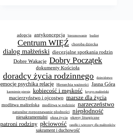
antykoncepcja
adopcja
bierzmowanie
budżet
Centrum WIĘŹ
choroba dziecka
dialog małżeński
diecezjalne spotkania rodzin
Dobry Początek
Dobre Wakacje
dokumenty Kościoła
doradcy życia rodzinnego
dzieciństwo
emocje psychika relacje
Jasna Góra
Hierarchia ważności
kobiecość i męskość
karmienie piersią
kryzys małżeński
marsze dla życia
macierzyństwo i ojcostwo
narzeczeństwo
modlitwa małżeńska
modlitwa w rodzinie
niepłodność
naturalne rozpoznawanie płodności
niesakramentalni
okna życia
okresy liturgiczne
płciowość
patroni rodziny
randki i wieczory dla małżonków
sakrament i duchowość