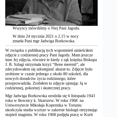
Wszyscy mówiliśmy o Niej Pani Jagoda.
W dniu 24 stycznia 2021 o 2.15 w nocy
zmarła Pani mgr Jadwiga Borkowska.
W związku z publikacją tych wspomnień umieściłem
zdjęcie z codziennej pracy Pani Jagody. Mam jeszcze
inne Jej zdjęcia, również te kiedy z rąk księdza Biskupa
J. B. Szlagi otrzymała krzyż “Bene merenti”, ale
zdecydowałem się udostępnić akurat to. Zdjęcie było
zrobione w czasie jednego z około 80 szkoleń, dla
nowych doradców życia rodzinnego, które
przeprowadziła. Zrobiłem to zdjęcie ujmując Ją w
codziennej, pokornej i skutecznej pracy.
Mgr Jadwiga Borkowska urodziła się 6 listopada 1943
roku w Iłownicy k. Skarszew. W roku 1968 na
Uniwersytecie Mikołaja Kopernika w Toruniu
ukończyła studia wyższe w zakresie biologii otrzymując
stopień magistra. W roku 1968 podjęła pracę w Kurii