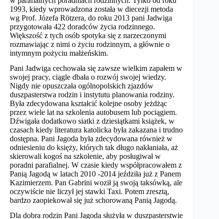
w parafialnych poradniach rodzinnych. Tylko od roku
1993, kiedy wprowadzona została w diecezji metoda
wg Prof. Józefa Rötzera, do roku 2013 pani Jadwiga
przygotowała 422 doradców życia rodzinnego.
Większość z tych osób spotyka się z narzeczonymi
rozmawiając z nimi o życiu rodzinnym, a głównie o
intymnym pożyciu małżeńskim.
Pani Jadwiga cechowała się zawsze wielkim zapałem w
swojej pracy, ciągle dbała o rozwój swojej wiedzy.
Nigdy nie opuszczała ogólnopolskich zjazdów
duszpasterstwa rodzin i instytutu planowania rodziny.
Była zdecydowana kształcić kolejne osoby jeżdżąc
przez wiele lat na szkolenia autobusem lub pociągiem.
Dźwigała dodatkowo siatki z dziesiątkami książek, w
czasach kiedy literatura katolicka była zakazana i trudno
dostępna. Pani Jagoda była zdecydowana również w
odniesieniu do księży, których tak długo nakłaniała, aż
skierowali kogoś na szkolenie, aby posługiwał w
poradni parafialnej. W czasie kiedy współpracowałem z
Panią Jagodą w latach 2010 -2014 jeździła już z Panem
Kazimierzem. Pan Gabrini woził ją swoją taksówką, ale
oczywiście nie liczył jej stawki Taxi. Potem zresztą,
bardzo zaopiekował się już schorowaną Panią Jagodą.
Dla dobra rodzin Pani Jagoda służyła w duszpasterstwie