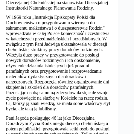
Diecezjalnej Chełmińskiej na stanowisku Diecezjalnej
Instruktorki Naturalnego Planowania Rodziny.
W 1969 roku „Instrukcja Episkopaty Polski dla
Duchowieństwa o przygotowaniu wiernych do
sakramentu małżeństwa i o duszpasterstwie Rodzin”
wprowadzała w całej Polsce konieczność uczestnictwa
w katechezach przedmałżeńskich i przedślubnych. W
związku z tym Pani Jadwiga ukształtowała w diecezji
chełmińskiej struktury pracy doradców rodzinnych.
Włożyła dużo pracy w przygotowanie do posługi
nowych doradców rodzinnych i ich doskonalenie,
ożywienie działania istniejących już poradni
parafialnych oraz przygotowanie i rozprowadzanie
materiałów dydaktycznych dla doradców i
narzeczonych. Rozpoczęła również organizowanie dni
skupienia i szkoleń dla doradców parafialnych.
Pozostając osobą samotną zdecydowała się całe swoje
życie poświęcić na służbę w Kościele na rzecz rodzin.
Ci, którzy ją znali wiedzą, że miała sobie właściwy styl
bycia, ale taką ją lubiliśmy.
Pani Jagoda posługując 46 lat jako Diecezjalna
Doradczyni Życia Rodzinnego diecezji chełmińskiej a
potem pelplińskiej, przygotowała setki osób do posługi