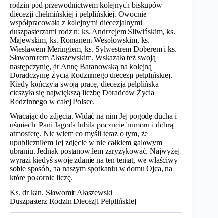
rodzin pod przewodnictwem kolejnych biskupów
diecezji chełmińskiej i pelplińskiej. Owocnie
współpracowała z kolejnymi diecezjalnymi
duszpasterzami rodzin: ks. Andrzejem Śliwińskim, ks.
Majewskim, ks. Romanem Wesołowskim, ks.
Wiesławem Meringiem, ks. Sylwestrem Doberem i ks.
Sławomirem Ałaszewskim. Wskazała też swoją
następczynię, dr Annę Baranowską na kolejną
Doradczynię Życia Rodzinnego diecezji pelplińskiej.
Kiedy kończyła swoją pracę, diecezja pelplińska
cieszyła się największą liczbę Doradców Życia
Rodzinnego w całej Polsce.
Wracając do zdjęcia. Widać na nim Jej pogodę ducha i
uśmiech. Pani Jagoda lubiła poczucie humoru i dobrą
atmosferę. Nie wiem co myśli teraz o tym, że
upubliczniłem Jej zdjęcie w nie całkiem galowym
ubraniu. Jednak postanowiłem zaryzykować. Najwyżej
wyrazi kiedyś swoje zdanie na ten temat, we właściwy
sobie sposób, na naszym spotkaniu w domu Ojca, na
które pokornie liczę.
Ks. dr kan. Sławomir Ałaszewski
Duszpasterz Rodzin Diecezji Pelplińskiej