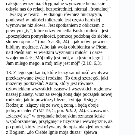
całego stworzenia. Oryginalne wyrażenie hebrajskie
odsyła nas do relacji bezpośredniej, niemal „frontalnej”
– twarzą w twarz – w dialogu również milczącym,
ponieważ w miłości milczenie jest często bardziej
wymowne niż słowa. Jest spotkaniem z obliczem, z
pewnym „ty”, które odzwierciedla Boską miłość i jest
„początkiem pomyślności, pomocą podobną do siebie i
słupem oparcia” (por.
Syr
36, 24) – jak mówi pewien
biblijny mędrzec. Albo jak woła oblubienica w Pieśni
nad Pieśniami w wielkim wyznaniu miłości i darze
wzajemności: „Mój miły jest mój, a ja jestem jego […].
Jam miłego mego, a mój miły jest mój” (2,16; 6,3).
13. Z tego spotkania, które leczy samotność wypływa
przekazywane życie i rodzina. To drugi szczegół, jaki
możemy podkreślić: Adam, który jest również
człowiekiem wszystkich czasów i wszystkich regionów
naszej planety, wraz ze swoją żoną daje początek nowej
rodzinie, jak to powtórzył Jezus, cytując Księgę
Rodzaju: „złączy się ze swoją żoną, i będą oboje
jednym ciałem” (
Mt
19, 5; por.
Rdz
2, 24). Czasownik
„złączyć się” w oryginale hebrajskim oznacza ścisłe
współbrzmienie, przylgnięcie fizyczne i wewnętrzne, aż
po punkt, który jest używany do opisania zjednoczenia
z Bogiem: „do Ciebie lgnie moja dusza” śpiewa