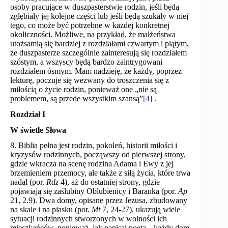
osoby pracujące w duszpasterstwie rodzin, jeśli będą
zgłębiały jej kolejne części lub jeśli będą szukały w niej
tego, co może być potrzebne w każdej konkretnej
okoliczności. Możliwe, na przykład, że małżeństwa
utożsamią się bardziej z rozdziałami czwartym i piątym,
że duszpasterze szczególnie zainteresują się rozdziałem
szóstym, a wszyscy będą bardzo zaintrygowani
rozdziałem ósmym. Mam nadzieję, że każdy, poprzez
lekturę, poczuje się wezwany do troszczenia się z
miłością o życie rodzin, ponieważ one „nie są
problemem, są przede wszystkim szansą”
[4]
.
Rozdział I
W świetle Słowa
8. Biblia pełna jest rodzin, pokoleń, historii miłości i
kryzysów rodzinnych, począwszy od pierwszej strony,
gdzie wkracza na scenę rodzina Adama i Ewy z jej
brzemieniem przemocy, ale także z siłą życia, które trwa
nadal (por.
Rdz
4), aż do ostatniej strony, gdzie
pojawiają się zaślubiny Oblubienicy i Baranka (por.
Ap
21, 2.9). Dwa domy, opisane przez Jezusa, zbudowany
na skale i na piasku (por.
Mt
7, 24-27), ukazują wiele
sytuacji rodzinnych stworzonych w wolności ich
mieszkańców, ponieważ, jak napisał poeta, „każdy dom