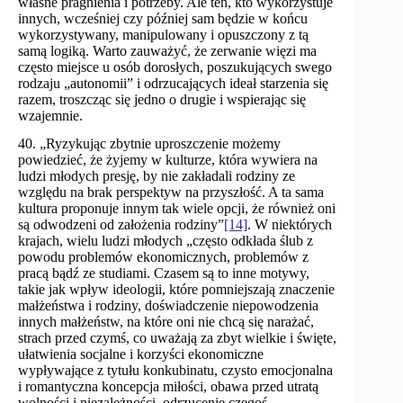
własne pragnienia i potrzeby. Ale ten, kto wykorzystuje
innych, wcześniej czy później sam będzie w końcu
wykorzystywany, manipulowany i opuszczony z tą
samą logiką. Warto zauważyć, że zerwanie więzi ma
często miejsce u osób dorosłych, poszukujących swego
rodzaju „autonomii” i odrzucających ideał starzenia się
razem, troszcząc się jedno o drugie i wspierając się
wzajemnie.
40. „Ryzykując zbytnie uproszczenie możemy
powiedzieć, że żyjemy w kulturze, która wywiera na
ludzi młodych presję, by nie zakładali rodziny ze
względu na brak perspektyw na przyszłość. A ta sama
kultura proponuje innym tak wiele opcji, że również oni
są odwodzeni od założenia rodziny”
[14]
. W niektórych
krajach, wielu ludzi młodych „często odkłada ślub z
powodu problemów ekonomicznych, problemów z
pracą bądź ze studiami. Czasem są to inne motywy,
takie jak wpływ ideologii, które pomniejszają znaczenie
małżeństwa i rodziny, doświadczenie niepowodzenia
innych małżeństw, na które oni nie chcą się narażać,
strach przed czymś, co uważają za zbyt wielkie i święte,
ułatwienia socjalne i korzyści ekonomiczne
wypływające z tytułu konkubinatu, czysto emocjonalna
i romantyczna koncepcja miłości, obawa przed utratą
wolności i niezależności, odrzucenie czegoś