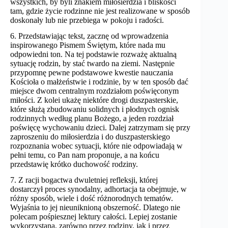
wszystkich, by byli znakiem miłosierdzia i bliskości
tam, gdzie życie rodzinne nie jest realizowane w sposób
doskonały lub nie przebiega w pokoju i radości.
6. Przedstawiając tekst, zacznę od wprowadzenia
inspirowanego Pismem Świętym, które nada mu
odpowiedni ton. Na tej podstawie rozważę aktualną
sytuację rodzin, by stać twardo na ziemi. Następnie
przypomnę pewne podstawowe kwestie nauczania
Kościoła o małżeństwie i rodzinie, by w ten sposób dać
miejsce dwom centralnym rozdziałom poświęconym
miłości. Z kolei ukażę niektóre drogi duszpasterskie,
które służą zbudowaniu solidnych i płodnych ognisk
rodzinnych według planu Bożego, a jeden rozdział
poświęcę wychowaniu dzieci. Dalej zatrzymam się przy
zaproszeniu do miłosierdzia i do duszpasterskiego
rozpoznania wobec sytuacji, które nie odpowiadają w
pełni temu, co Pan nam proponuje, a na końcu
przedstawię krótko duchowość rodziny.
7. Z racji bogactwa dwuletniej refleksji, której
dostarczył proces synodalny, adhortacja ta obejmuje, w
różny sposób, wiele i dość różnorodnych tematów.
Wyjaśnia to jej nieuniknioną obszerność. Dlatego nie
polecam pośpiesznej lektury całości. Lepiej zostanie
wykorzystana, zarówno przez rodziny, jak i przez