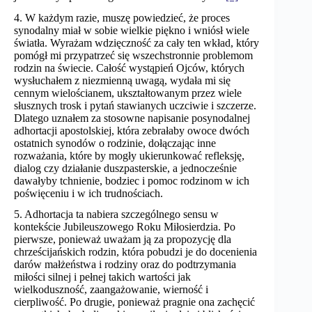
4. W każdym razie, muszę powiedzieć, że proces
synodalny miał w sobie wielkie piękno i wniósł wiele
światła. Wyrażam wdzięczność za cały ten wkład, który
pomógł mi przypatrzeć się wszechstronnie problemom
rodzin na świecie. Całość wystąpień Ojców, których
wysłuchałem z niezmienną uwagą, wydała mi się
cennym wielościanem, ukształtowanym przez wiele
słusznych trosk i pytań stawianych uczciwie i szczerze.
Dlatego uznałem za stosowne napisanie posynodalnej
adhortacji apostolskiej, która zebrałaby owoce dwóch
ostatnich synodów o rodzinie, dołączając inne
rozważania, które by mogły ukierunkować refleksję,
dialog czy działanie duszpasterskie, a jednocześnie
dawałyby tchnienie, bodziec i pomoc rodzinom w ich
poświęceniu i w ich trudnościach.
5. Adhortacja ta nabiera szczególnego sensu w
kontekście Jubileuszowego Roku Miłosierdzia. Po
pierwsze, ponieważ uważam ją za propozycję dla
chrześcijańskich rodzin, która pobudzi je do docenienia
darów małżeństwa i rodziny oraz do podtrzymania
miłości silnej i pełnej takich wartości jak
wielkoduszność, zaangażowanie, wierność i
cierpliwość. Po drugie, ponieważ pragnie ona zachęcić