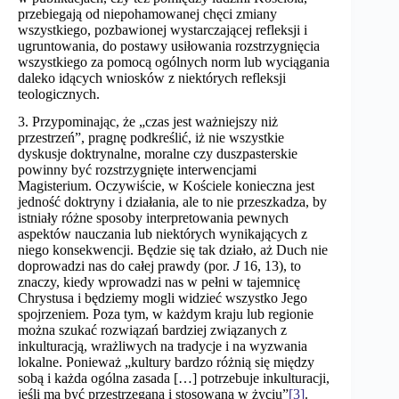
przebiegają od niepohamowanej chęci zmiany
wszystkiego, pozbawionej wystarczającej refleksji i
ugruntowania, do postawy usiłowania rozstrzygnięcia
wszystkiego za pomocą ogólnych norm lub wyciągania
daleko idących wniosków z niektórych refleksji
teologicznych.
3. Przypominając, że „czas jest ważniejszy niż
przestrzeń”, pragnę podkreślić, iż nie wszystkie
dyskusje doktrynalne, moralne czy duszpasterskie
powinny być rozstrzygnięte interwencjami
Magisterium. Oczywiście, w Kościele konieczna jest
jedność doktryny i działania, ale to nie przeszkadza, by
istniały różne sposoby interpretowania pewnych
aspektów nauczania lub niektórych wynikających z
niego konsekwencji. Będzie się tak działo, aż Duch nie
doprowadzi nas do całej prawdy (por.
J
16, 13), to
znaczy, kiedy wprowadzi nas w pełni w tajemnicę
Chrystusa i będziemy mogli widzieć wszystko Jego
spojrzeniem. Poza tym, w każdym kraju lub regionie
można szukać rozwiązań bardziej związanych z
inkulturacją, wrażliwych na tradycje i na wyzwania
lokalne. Ponieważ „kultury bardzo różnią się między
sobą i każda ogólna zasada […] potrzebuje inkulturacji,
jeśli ma być przestrzegana i stosowana w życiu”
[3]
.