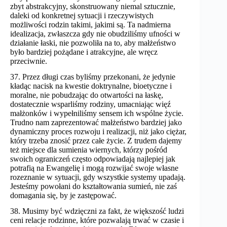
zbyt abstrakcyjny, skonstruowany niemal sztucznie,
daleki od konkretnej sytuacji i rzeczywistych
możliwości rodzin takimi, jakimi są. Ta nadmierna
idealizacja, zwłaszcza gdy nie obudziliśmy ufności w
działanie łaski, nie pozwoliła na to, aby małżeństwo
było bardziej pożądane i atrakcyjne, ale wręcz
przeciwnie.
37. Przez długi czas byliśmy przekonani, że jedynie
kładąc nacisk na kwestie doktrynalne, bioetyczne i
moralne, nie pobudzając do otwartości na łaskę,
dostatecznie wsparliśmy rodziny, umacniając więź
małżonków i wypełniliśmy sensem ich wspólne życie.
Trudno nam zaprezentować małżeństwo bardziej jako
dynamiczny proces rozwoju i realizacji, niż jako ciężar,
który trzeba znosić przez całe życie. Z trudem dajemy
też miejsce dla sumienia wiernych, którzy pośród
swoich ograniczeń często odpowiadają najlepiej jak
potrafią na Ewangelię i mogą rozwijać swoje własne
rozeznanie w sytuacji, gdy wszystkie systemy upadają.
Jesteśmy powołani do kształtowania sumień, nie zaś
domagania się, by je zastępować.
38. Musimy być wdzięczni za fakt, że większość ludzi
ceni relacje rodzinne, które pozwalają trwać w czasie i