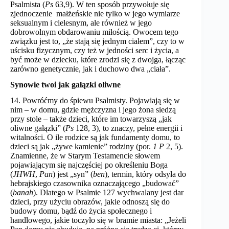
Psalmista (
Ps
63,9). W ten sposób przywołuje się
zjednoczenie małżeńskie nie tylko w jego wymiarze
seksualnym i cielesnym, ale również w jego
dobrowolnym obdarowaniu miłością. Owocem tego
związku jest to, „że stają się jednym ciałem”, czy to w
uścisku fizycznym, czy też w jedności serc i życia, a
być może w dziecku, które zrodzi się z dwojga, łącząc
zarówno genetycznie, jak i duchowo dwa „ciała”.
Synowie twoi jak gałązki oliwne
14. Powróćmy do śpiewu Psalmisty. Pojawiają się w
nim – w domu, gdzie mężczyzna i jego żona siedzą
przy stole – także dzieci, które im towarzyszą „jak
oliwne gałązki” (
Ps
128, 3), to znaczy, pełne energii i
witalności. O ile rodzice są jak fundamenty domu, to
dzieci są jak „żywe kamienie” rodziny (por.
1 P
2, 5).
Znamienne, że w Starym Testamencie słowem
pojawiającym się najczęściej po określeniu Boga
(
JHWH
,
Pan
) jest „syn” (
ben
), termin, który odsyła do
hebrajskiego czasownika oznaczającego „budować”
(
banah
). Dlatego w Psalmie 127 wychwalany jest dar
dzieci, przy użyciu obrazów, jakie odnoszą się do
budowy domu, bądź do życia społecznego i
handlowego, jakie toczyło się w bramie miasta: „Jeżeli