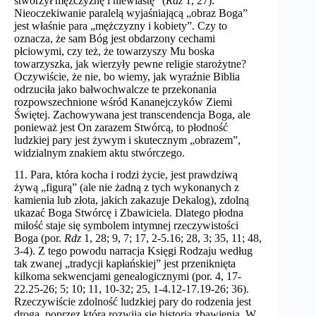
stworzył mężczyznę i niewiastę” (
Rdz
1, 27).
Nieoczekiwanie paralelą wyjaśniającą „obraz Boga”
jest właśnie para „mężczyzny i kobiety”. Czy to
oznacza, że ​​sam Bóg jest obdarzony cechami
płciowymi, czy też, że towarzyszy Mu boska
towarzyszka, jak wierzyły pewne religie starożytne?
Oczywiście, że nie, bo wiemy, jak wyraźnie Biblia
odrzuciła jako bałwochwalcze te przekonania
rozpowszechnione wśród Kananejczyków Ziemi
Świętej. Zachowywana jest transcendencja Boga, ale
ponieważ jest On zarazem Stwórcą, to płodność
ludzkiej pary jest żywym i skutecznym „obrazem”,
widzialnym znakiem aktu stwórczego.
11. Para, która kocha i rodzi życie, jest prawdziwą
żywą „figurą” (ale nie żadną z tych wykonanych z
kamienia lub złota, jakich zakazuje Dekalog), zdolną
ukazać Boga Stwórcę i Zbawiciela. Dlatego płodna
miłość staje się symbolem intymnej rzeczywistości
Boga (por.
Rdz
1, 28; 9, 7; 17, 2-5.16; 28, 3; 35, 11; 48,
3-4). Z tego powodu narracja Księgi Rodzaju według
tak zwanej „tradycji kapłańskiej” jest przeniknięta
kilkoma sekwencjami genealogicznymi (por. 4, 17-
22.25-26; 5; 10; 11, 10-32; 25, 1-4.12-17.19-26; 36).
Rzeczywiście zdolność ludzkiej pary do rodzenia jest
drogą, poprzez którą rozwija się historia zbawienia. W