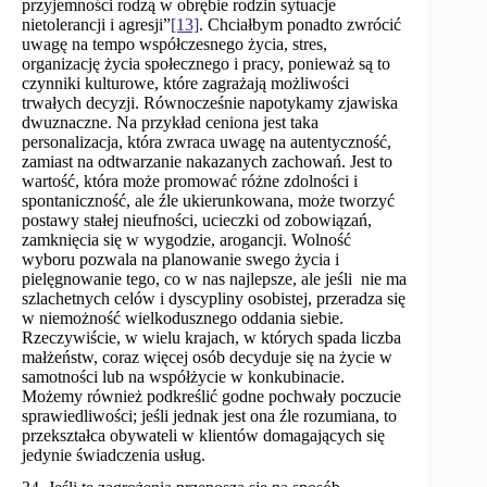
przyjemności rodzą w obrębie rodzin sytuacje
nietolerancji i agresji”
[13]
. Chciałbym ponadto zwrócić
uwagę na tempo współczesnego życia, stres,
organizację życia społecznego i pracy, ponieważ są to
czynniki kulturowe, które zagrażają możliwości
trwałych decyzji. Równocześnie napotykamy zjawiska
dwuznaczne. Na przykład ceniona jest taka
personalizacja, która zwraca uwagę na autentyczność,
zamiast na odtwarzanie nakazanych zachowań. Jest to
wartość, która może promować różne zdolności i
spontaniczność, ale źle ukierunkowana, może tworzyć
postawy stałej nieufności, ucieczki od zobowiązań,
zamknięcia się w wygodzie, arogancji. Wolność
wyboru pozwala na planowanie swego życia i
pielęgnowanie tego, co w nas najlepsze, ale jeśli nie ma
szlachetnych celów i dyscypliny osobistej, przeradza się
w niemożność wielkodusznego oddania siebie.
Rzeczywiście, w wielu krajach, w których spada liczba
małżeństw, coraz więcej osób decyduje się na życie w
samotności lub na współżycie w konkubinacie.
Możemy również podkreślić godne pochwały poczucie
sprawiedliwości; jeśli jednak jest ona źle rozumiana, to
przekształca obywateli w klientów domagających się
jedynie świadczenia usług.