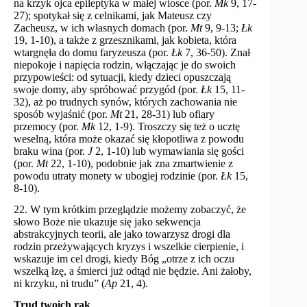
na krzyk ojca epileptyka w małej wiosce (por.
Mk
9, 17-
27); spotykał się z celnikami, jak Mateusz czy
Zacheusz, w ich własnych domach (por.
Mt
9, 9-13;
Łk
19, 1-10), a także z grzesznikami, jak kobieta, która
wtargnęła do domu faryzeusza (por.
Łk
7, 36-50). Znał
niepokoje i napięcia rodzin, włączając je do swoich
przypowieści: od sytuacji, kiedy dzieci opuszczają
swoje domy, aby spróbować przygód (por.
Łk
15, 11-
32), aż po trudnych synów, których zachowania nie
sposób wyjaśnić (por.
Mt
21, 28-31) lub ofiary
przemocy (por.
Mk
12, 1-9). Troszczy się też o ucztę
weselną, która może okazać się kłopotliwa z powodu
braku wina (por.
J
2, 1-10) lub wymawiania się gości
(por.
Mt
22, 1-10), podobnie jak zna zmartwienie z
powodu utraty monety w ubogiej rodzinie (por.
Łk
15,
8-10).
22. W tym krótkim przeglądzie możemy zobaczyć, że
słowo Boże nie ukazuje się jako sekwencja
abstrakcyjnych teorii, ale jako towarzysz drogi dla
rodzin przeżywających kryzys i wszelkie cierpienie, i
wskazuje im cel drogi, kiedy Bóg „otrze z ich oczu
wszelką łzę, a śmierci już odtąd nie będzie. Ani żałoby,
ni krzyku, ni trudu” (
Ap
21, 4).
Trud twoich rąk