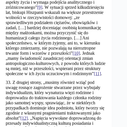
aspekty życia i wymaga podejścia analitycznego i
zróżnicowanego”
[9]
. W sytuacji sprzed kilkudziesięciu
lat, biskupi Hiszpanii wskazali na większe przestrzenie
wolności w rzeczywistości domowej: „ze
sprawiedliwym podziałem ciężarów, obowiązków i
zadań, […] bardziej doceniając osobistą komunikację
między małżonkami, można przyczynić się do
humanizacji całego życia rodzinnego. […] Ani
społeczeństwo, w którym żyjemy, ani to, w kierunku
którego zmierzamy, nie pozwalają na nieroztropne
trwanie form i wzorów z przeszłości”
[10]
. Jednak
„mamy świadomość zasadniczej orientacji zmian
antropologiczno-kulturowych, z powodu których ludzie
są mniej, niż w przeszłości, wspierani przez struktury
społeczne w ich życiu uczuciowym i rodzinnym”
[11]
.
33. Z drugiej strony, „musimy również wziąć pod
uwagę rosnące zagrożenie stwarzane przez wybujały
indywidualizm, który wynaturza więzi rodzinne i
doprowadza do traktowania każdego członka rodziny
jako samotnej wyspy, sprawiając, że w niektórych
przypadkach dominuje idea podmiotu, który tworzy się
zgodnie z własnymi pragnieniami traktowanymi jako
absolut”
[12]
. „Napięcia wywołane doprowadzoną do
przesady indywidualistyczną kulturą posiadania i