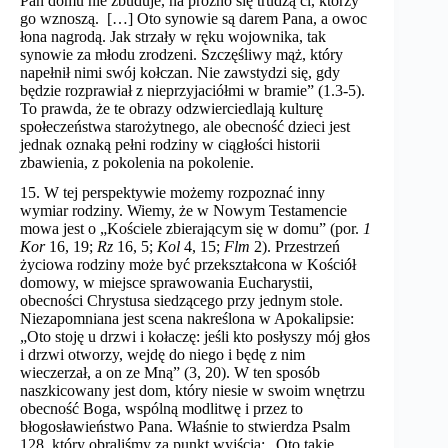
Pan domu nie zbuduje, na próżno się trudzą ci, którzy
go wznoszą. […] Oto synowie są darem Pana, a owoc
łona nagrodą. Jak strzały w ręku wojownika, tak
synowie za młodu zrodzeni. Szczęśliwy mąż, który
napełnił nimi swój kołczan. Nie zawstydzi się, gdy
będzie rozprawiał z nieprzyjaciółmi w bramie” (1.3-5).
To prawda, że te obrazy odzwierciedlają kulturę
społeczeństwa starożytnego, ale obecność dzieci jest
jednak oznaką pełni rodziny w ciągłości historii
zbawienia, z pokolenia na pokolenie.
15. W tej perspektywie możemy rozpoznać inny
wymiar rodziny. Wiemy, że w Nowym Testamencie
mowa jest o „Kościele zbierającym się w domu” (por.
1
Kor
16, 19;
Rz
16, 5;
Kol
4, 15;
Flm
2). Przestrzeń
życiowa rodziny może być przekształcona w Kościół
domowy, w miejsce sprawowania Eucharystii,
obecności Chrystusa siedzącego przy jednym stole.
Niezapomniana jest scena nakreślona w Apokalipsie:
„Oto stoję u drzwi i kołaczę: jeśli kto posłyszy mój głos
i drzwi otworzy, wejdę do niego i będę z nim
wieczerzał, a on ze Mną” (3, 20). W ten sposób
naszkicowany jest dom, który niesie w swoim wnętrzu
obecność Boga, wspólną modlitwę i przez to
błogosławieństwo Pana. Właśnie to stwierdza Psalm
128, który obraliśmy za punkt wyjścia: „Oto takie