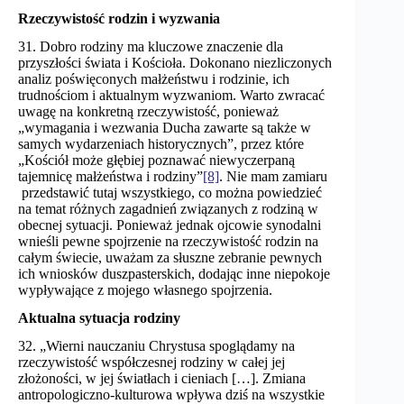
Rzeczywistość rodzin i wyzwania
31. Dobro rodziny ma kluczowe znaczenie dla
przyszłości świata i Kościoła. Dokonano niezliczonych
analiz poświęconych małżeństwu i rodzinie, ich
trudnościom i aktualnym wyzwaniom. Warto zwracać
uwagę na konkretną rzeczywistość, ponieważ
„wymagania i wezwania Ducha zawarte są także w
samych wydarzeniach historycznych”, przez które
„Kościół może głębiej poznawać niewyczerpaną
tajemnicę małżeństwa i rodziny”
[8]
. Nie mam zamiaru
przedstawić tutaj wszystkiego, co można powiedzieć
na temat różnych zagadnień związanych z rodziną w
obecnej sytuacji. Ponieważ jednak ojcowie synodalni
wnieśli pewne spojrzenie na rzeczywistość rodzin na
całym świecie, uważam za słuszne zebranie pewnych
ich wniosków duszpasterskich, dodając inne niepokoje
wypływające z mojego własnego spojrzenia.
Aktualna sytuacja rodziny
32. „Wierni nauczaniu Chrystusa spoglądamy na
rzeczywistość współczesnej rodziny w całej jej
złożoności, w jej światłach i cieniach […]. Zmiana
antropologiczno-kulturowa wpływa dziś na wszystkie