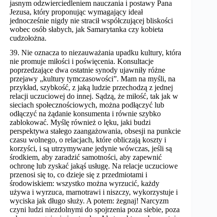
jasnym odzwierciedleniem nauczania i postawy Pana
Jezusa, który proponując wymagający ideał
jednocześnie nigdy nie stracił współczującej bliskości
wobec osób słabych, jak Samarytanka czy kobieta
cudzołożna.
39. Nie oznacza to niezauważania upadku kultury, która
nie promuje miłości i poświęcenia. Konsultacje
poprzedzające dwa ostatnie synody ujawniły różne
przejawy „kultury tymczasowości”. Mam na myśli, na
przykład, szybkość, z jaką ludzie przechodzą z jednej
relacji uczuciowej do innej. Sądzą, że miłość, tak jak w
sieciach społecznościowych, można podłączyć lub
odłączyć na żądanie konsumenta i równie szybko
zablokować. Myślę również o lęku, jaki budzi
perspektywa stałego zaangażowania, obsesji na punkcie
czasu wolnego, o relacjach, które obliczają koszty i
korzyści, i są utrzymywane jedynie wówczas, jeśli są
środkiem, aby zaradzić samotności, aby zapewnić
ochronę lub zyskać jakąś usługę. Na relacje uczuciowe
przenosi się to, co dzieje się z przedmiotami i
środowiskiem: wszystko można wyrzucić, każdy
używa i wyrzuca, marnotrawi i niszczy, wykorzystuje i
wyciska jak długo służy. A potem: żegnaj! Narcyzm
czyni ludzi niezdolnymi do spojrzenia poza siebie, poza