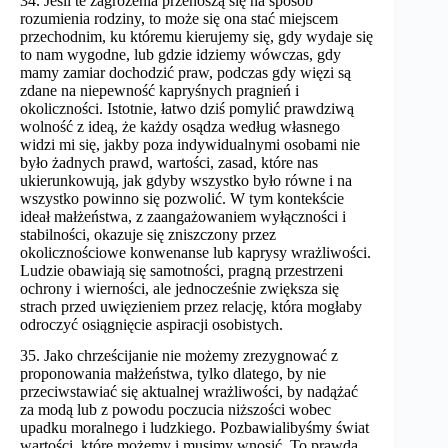
34. Jeśli te zagrożenia przenoszą się na sposób
rozumienia rodziny, to może się ona stać miejscem
przechodnim, ku któremu kierujemy się, gdy wydaje się
to nam wygodne, lub gdzie idziemy wówczas, gdy
mamy zamiar dochodzić praw, podczas gdy więzi są
zdane na niepewność kapryśnych pragnień i
okoliczności. Istotnie, łatwo dziś pomylić prawdziwą
wolność z ideą, że każdy osądza według własnego
widzi mi się, jakby poza indywidualnymi osobami nie
było żadnych prawd, wartości, zasad, które nas
ukierunkowują, jak gdyby wszystko było równe i na
wszystko powinno się pozwolić. W tym kontekście
ideał małżeństwa, z zaangażowaniem wyłączności i
stabilności, okazuje się zniszczony przez
okolicznościowe konwenanse lub kaprysy wrażliwości.
Ludzie obawiają się samotności, pragną przestrzeni
ochrony i wierności, ale jednocześnie zwiększa się
strach przed uwięzieniem przez relację, która mogłaby
odroczyć osiągnięcie aspiracji osobistych.
35. Jako chrześcijanie nie możemy zrezygnować z
proponowania małżeństwa, tylko dlatego, by nie
przeciwstawiać się aktualnej wrażliwości, by nadążać
za modą lub z powodu poczucia niższości wobec
upadku moralnego i ludzkiego. Pozbawialibyśmy świat
wartości, które możemy i musimy wnosić. To prawda,