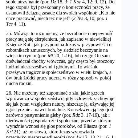
sobie utrzymanie (por.
Dz
18, 3;
1 Kor
4, 12; 9, 12). Do
tego stopnia był przekonany o konieczności pracy, że
ustanowił żelazną zasadę dla swoich wspólnot: „Kto nie
chce pracować, niech też nie je!” (
2 Tes
3, 10; por.
1
Tes
4, 11).
25. Mówiąc to rozumiemy, że bezrobocie i niepewność
pracy stają się cierpieniem, jak zapisano w niewielkiej
Księdze Rut i jak przypomina Jezus w przypowieści o
robotnikach zmuszonych, by siedzieć bezczynnie na
wiejskim rynku (por.
Mt
20, 1-16), lub czego On sam
doświadczał choćby wówczas, gdy często był otoczony
ludźmi nieszczęśliwymi i głodnymi. To właśnie
przeżywa tragicznie społeczeństwo w wielu krajach, a
ów brak źródeł pracy uderza w różny sposób w pokój
ducha rodzin.
26. Nie możemy też zapominać o złu, jakie grzech
wprowadza w społeczeństwo, gdy człowiek zachowuje
się jak tyran względem natury, niszcząc ją, używając jej
egoistycznie a nawet brutalnie. Konsekwencją tego jest
zarówno pustynnienie gleby (por.
Rdz
3, 17-19), jak i
nierówności gospodarcze i społeczne, przeciw którym
wyraźnie wznosi się głos proroków, od Eliasza (por.
1
Krl
21), aż po słowa, które Jezus wypowiada
przeciwko niesprawiedliwości (por.
Łk
12, 13-21; 16, 1-