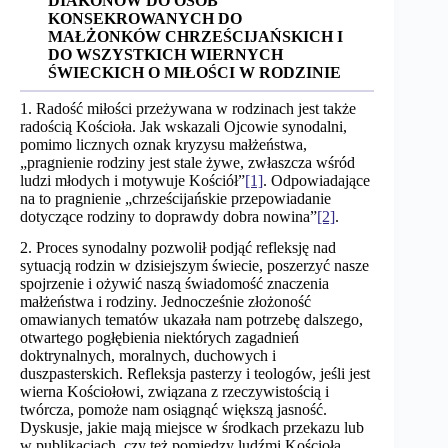
DIAKONÓW
DO OSÓB
KONSEKROWANYCH DO
MAŁŻONKÓW CHRZEŚCIJAŃSKICH
I
DO WSZYSTKICH WIERNYCH
ŚWIECKICH
O MIŁOŚCI W RODZINIE
1. Radość miłości przeżywana w rodzinach jest także
radością Kościoła. Jak wskazali Ojcowie synodalni,
pomimo licznych oznak kryzysu małżeństwa,
„pragnienie rodziny jest stale żywe, zwłaszcza wśród
ludzi młodych i motywuje Kościół”
[1]
. Odpowiadające
na to pragnienie „chrześcijańskie przepowiadanie
dotyczące rodziny to doprawdy dobra nowina”
[2]
.
2. Proces synodalny pozwolił podjąć refleksję nad
sytuacją rodzin w dzisiejszym świecie, poszerzyć nasze
spojrzenie i ożywić naszą świadomość znaczenia
małżeństwa i rodziny. Jednocześnie złożoność
omawianych tematów ukazała nam potrzebę dalszego,
otwartego pogłębienia niektórych zagadnień
doktrynalnych, moralnych, duchowych i
duszpasterskich. Refleksja pasterzy i teologów, jeśli jest
wierna Kościołowi, związana z rzeczywistością i
twórcza, pomoże nam osiągnąć większą jasność.
Dyskusje, jakie mają miejsce w środkach przekazu lub
w publikacjach, czy też pomiędzy ludźmi Kościoła,