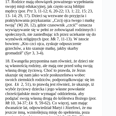
17. Rodzice mają obowiązek poważnego wypełniania
swojej misji edukacyjnej, jak często uczą biblijni
mędrcy (por.
Prz
3, 11-12; 6, 20-22; 13, 1; 22, 15; 23,
13- 14; 29, 17). Dzieci są wezwane do przyjęcia i
praktykowania przykazania: „Czcij ojca twego i matkę
twoją” (
Wj
20, 12), gdzie czasownik „czcić” oznacza
wywiązywanie się w pełni ze zobowiązań rodzinnych i
społecznych, nie zaniedbując ich przez uciekanie się do
wymówek religijnych (por.
Mk
7, 11-13). W istocie
bowiem: „Kto czci ojca, zyskuje odpuszczenie
grzechów, a kto szanuje matkę, jakby skarby
gromadził” (
Syr
3, 3-4).
18. Ewangelia przypomina nam również, że dzieci nie
są własnością rodziny, ale mają one przed sobą swoją
własną drogę życiową. Choć to prawda, że Jezus
ukazuje się nam jako wzór posłuszeństwa wobec
swoich ziemskich rodziców, podporządkowując się im
(por.
Łk
2, 51), to prawdą jest również, że ukazuje, iż
wybór życiowy dziecka i jego własne powołanie
chrześcijańskie może wymagać oddzielenia, aby
podążać swoją własną drogą do królestwa Bożego (por.
Mt
10, 34-37
; Łk
9, 59-62). Co więcej, sam mając
dwanaście lat, odpowiedział Maryi i Józefowi, że ​​ma
jeszcze inną, wznioślejszą misję do spełnienia, poza