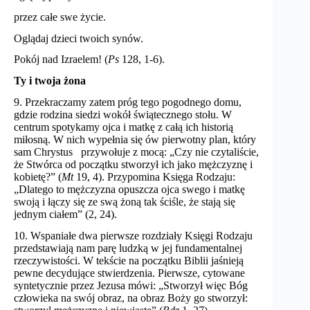
przez całe swe życie.
Oglądaj dzieci twoich synów.
Pokój nad Izraelem! (
Ps
128, 1-6).
Ty i twoja żona
9. Przekraczamy zatem próg tego pogodnego domu,
gdzie rodzina siedzi wokół świątecznego stołu. W
centrum spotykamy ojca i matkę z całą ich historią
miłosną. W nich wypełnia się ów pierwotny plan, który
sam Chrystus przywołuje z mocą: „Czy nie czytaliście,
że Stwórca od początku stworzył ich jako mężczyznę i
kobietę?” (
Mt
19, 4). Przypomina Księga Rodzaju:
„Dlatego to mężczyzna opuszcza ojca swego i matkę
swoją i łączy się ze swą żoną tak ściśle, że stają się
jednym ciałem” (2, 24).
10. Wspaniałe dwa pierwsze rozdziały Księgi Rodzaju
przedstawiają nam parę ludzką w jej fundamentalnej
rzeczywistości. W tekście na początku Biblii jaśnieją
pewne decydujące stwierdzenia. Pierwsze, cytowane
syntetycznie przez Jezusa mówi: „Stworzył więc Bóg
człowieka na swój obraz, na obraz Boży go stworzył: