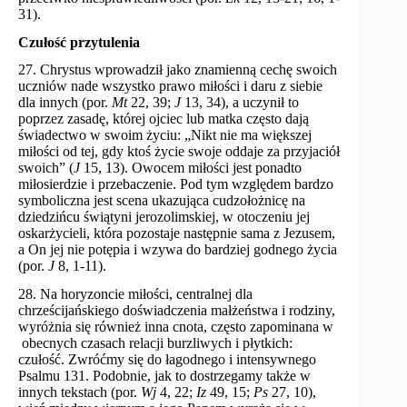
31).
Czułość przytulenia
27. Chrystus wprowadził jako znamienną cechę swoich
uczniów nade wszystko prawo miłości i daru z siebie
dla innych (por.
Mt
22, 39;
J
13, 34), a uczynił to
poprzez zasadę, której ojciec lub matka często dają
świadectwo w swoim życiu: „Nikt nie ma większej
miłości od tej, gdy ktoś życie swoje oddaje za przyjaciół
swoich” (
J
15, 13). Owocem miłości jest ponadto
miłosierdzie i przebaczenie. Pod tym względem bardzo
symboliczna jest scena ukazująca cudzołożnicę na
dziedzińcu świątyni jerozolimskiej, w otoczeniu jej
oskarżycieli, która pozostaje następnie sama z Jezusem,
a On jej nie potępia i wzywa do bardziej godnego życia
(por.
J
8, 1-11).
28. Na horyzoncie miłości, centralnej dla
chrześcijańskiego doświadczenia małżeństwa i rodziny,
wyróżnia się również inna cnota, często zapominana w
obecnych czasach relacji burzliwych i płytkich:
czułość. Zwróćmy się do łagodnego i intensywnego
Psalmu 131. Podobnie, jak to dostrzegamy także w
innych tekstach (por.
Wj
4, 22;
Iz
49, 15;
Ps
27, 10),