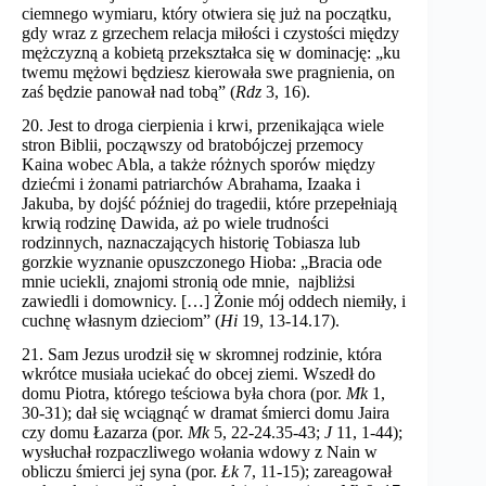
ciemnego wymiaru, który otwiera się już na początku,
gdy wraz z grzechem relacja miłości i czystości między
mężczyzną a kobietą przekształca się w dominację: „ku
twemu mężowi będziesz kierowała swe pragnienia, on
zaś będzie panował nad tobą” (
Rdz
3, 16).
20. Jest to droga cierpienia i krwi, przenikająca wiele
stron Biblii, począwszy od bratobójczej przemocy
Kaina wobec Abla, a także różnych sporów między
dziećmi i żonami patriarchów Abrahama, Izaaka i
Jakuba, by dojść później do tragedii, które przepełniają
krwią rodzinę Dawida, aż po wiele trudności
rodzinnych, naznaczających historię Tobiasza lub
gorzkie wyznanie opuszczonego Hioba: „Bracia ode
mnie uciekli, znajomi stronią ode mnie, najbliżsi
zawiedli i domownicy. […] Żonie mój oddech niemiły, i
cuchnę własnym dzieciom” (
Hi
19, 13-14.17).
21. Sam Jezus urodził się w skromnej rodzinie, która
wkrótce musiała uciekać do obcej ziemi. Wszedł do
domu Piotra, którego teściowa była chora (por.
Mk
1,
30-31); dał się wciągnąć w dramat śmierci domu Jaira
czy domu Łazarza (por.
Mk
5, 22-24.35-43;
J
11, 1-44);
wysłuchał rozpaczliwego wołania wdowy z Nain w
obliczu śmierci jej syna (por.
Łk
7, 11-15); zareagował