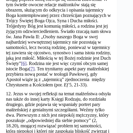
tym świetle owocne relacje małżonków stają się
obrazem, służącym do odkrycia i opisania tajemnicy
Boga kontemplowanej przez chrześcijan poznających w
Trójcy Świętej Boga Ojca, Syna i Ducha miłości.
Trójjedyny Bóg jest komunią miłości, a rodzina jest jej
żyjącym odzwierciedleniem. Światło rzucają nam słowa
św. Jana Pawła II: „Osoby naszego Boga w swej
najbardziej wewnętrznej tajemnicy nie pozostają w
samotności, lecz tworzą rodzinę, ponieważ w tajemnicy
tej zawiera się ojcostwo, synostwo i sama istota rodziny,
jaką jest miłość. Miłością w tej Bożej rodzinie jest Duch
Święty”
[6]
. Rodzina nie jest więc czymś obcym samej
istocie Boga
[7]
. Ten trynitarny aspekt pary małżeńskiej
przybiera nową postać w teologii Pawłowej, gdy
Apostoł wiąże ją z „tajemnicą” zjednoczenia między
Chrystusem a Kościołem (por.
Ef
5, 21-33).
12. Jezus w swojej refleksji na temat małżeństwa odsyła
nas także do innej karty Księgi Rodzaju, do rozdziału
drugiego, gdzie pojawia się wspaniały portret pary
małżeńskiej z genialnymi szczegółami. Weźmy tylko
dwa. Pierwszym z nich jest niepokój mężczyzny, który
poszukuje „odpowiedniej dla siebie pomocy” (2,
18.20), mogącej rozwiązać problem tej samotności,
która niepokoi i której nie zaspokaja bliskość zwierząt i