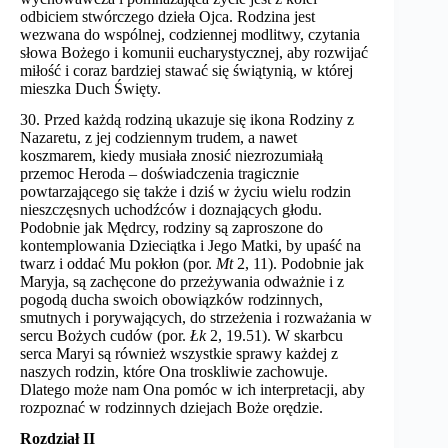
odbiciem stwórczego dzieła Ojca. Rodzina jest
wezwana do wspólnej, codziennej modlitwy, czytania
słowa Bożego i komunii eucharystycznej, aby rozwijać
miłość i coraz bardziej stawać się świątynią, w której
mieszka Duch Święty.
30. Przed każdą rodziną ukazuje się ikona Rodziny z
Nazaretu, z jej codziennym trudem, a nawet
koszmarem, kiedy musiała znosić niezrozumiałą
przemoc Heroda – doświadczenia tragicznie
powtarzającego się także i dziś w życiu wielu rodzin
nieszczęsnych uchodźców i doznających głodu.
Podobnie jak Mędrcy, rodziny są zaproszone do
kontemplowania Dzieciątka i Jego Matki, by upaść na
twarz i oddać Mu pokłon (por.
Mt
2, 11). Podobnie jak
Maryja, są zachęcone do przeżywania odważnie i z
pogodą ducha swoich obowiązków rodzinnych,
smutnych i porywających, do strzeżenia i rozważania w
sercu Bożych cudów (por.
Łk
2, 19.51). W skarbcu
serca Maryi są również wszystkie sprawy każdej z
naszych rodzin, które Ona troskliwie zachowuje.
Dlatego może nam Ona pomóc w ich interpretacji, aby
rozpoznać w rodzinnych dziejach Boże orędzie.
Rozdział II