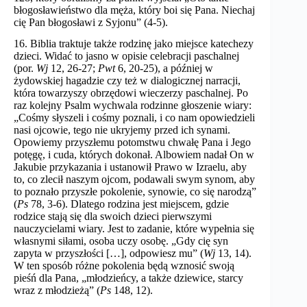
błogosławieństwo dla męża, który boi się Pana. Niechaj
cię Pan błogosławi z Syjonu” (4-5).
16. Biblia traktuje także rodzinę jako miejsce katechezy
dzieci. Widać to jasno w opisie celebracji paschalnej
(por.
Wj
12, 26-27;
Pwt
6, 20-25), a później w
żydowskiej hagadzie czy też w dialogicznej narracji,
która towarzyszy obrzędowi wieczerzy paschalnej. Po
raz kolejny Psalm wychwala rodzinne głoszenie wiary:
„Cośmy słyszeli i cośmy poznali, i co nam opowiedzieli
nasi ojcowie, tego nie ukryjemy przed ich synami.
Opowiemy przyszłemu potomstwu chwałę Pana i Jego
potęgę, i cuda, których dokonał. Albowiem nadał On w
Jakubie przykazania i ustanowił Prawo w Izraelu, aby
to, co zlecił naszym ojcom, podawali swym synom, aby
to poznało przyszłe pokolenie, synowie, co się narodzą”
(
Ps
78, 3-6). Dlatego rodzina jest miejscem, gdzie
rodzice stają się dla swoich dzieci pierwszymi
nauczycielami wiary. Jest to zadanie, które wypełnia się
własnymi siłami, osoba uczy osobę. „Gdy cię syn
zapyta w przyszłości […], odpowiesz mu” (
Wj
13, 14).
W ten sposób różne pokolenia będą wznosić swoją
pieśń dla Pana, „młodzieńcy, a także dziewice, starcy
wraz z młodzieżą” (
Ps
148, 12).