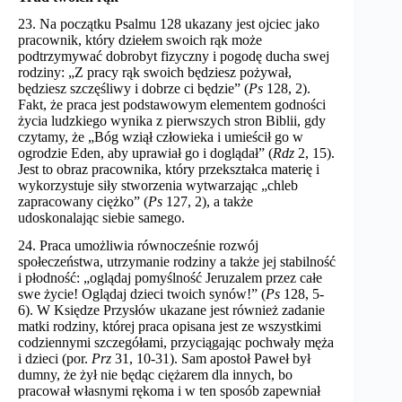
23. Na początku Psalmu 128 ukazany jest ojciec jako
pracownik, który dziełem swoich rąk może
podtrzymywać dobrobyt fizyczny i pogodę ducha swej
rodziny: „Z pracy rąk swoich będziesz pożywał,
będziesz szczęśliwy i dobrze ci będzie” (
Ps
128, 2).
Fakt, że praca jest podstawowym elementem godności
życia ludzkiego wynika z pierwszych stron Biblii, gdy
czytamy, że „Bóg wziął człowieka i umieścił go w
ogrodzie Eden, aby uprawiał go i doglądał” (
Rdz
2, 15).
Jest to obraz pracownika, który przekształca materię i
wykorzystuje siły stworzenia wytwarzając „chleb
zapracowany ciężko” (
Ps
127, 2), a także
udoskonalając siebie samego.
24. Praca umożliwia równocześnie rozwój
społeczeństwa, utrzymanie rodziny a także jej stabilność
i płodność: „oglądaj pomyślność Jeruzalem przez całe
swe życie! Oglądaj dzieci twoich synów!” (
Ps
128, 5-
6). W Księdze Przysłów ukazane jest również zadanie
matki rodziny, której praca opisana jest ze wszystkimi
codziennymi szczegółami, przyciągając pochwały męża
i dzieci (por.
Prz
31, 10-31). Sam apostoł Paweł był
dumny, że żył nie będąc ciężarem dla innych, bo
pracował własnymi rękoma i w ten sposób zapewniał