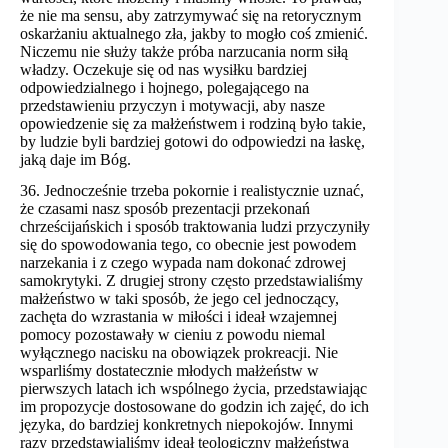
że nie ma sensu, aby zatrzymywać się na retorycznym
oskarżaniu aktualnego zła, jakby to mogło coś zmienić.
Niczemu nie służy także próba narzucania norm siłą
władzy. Oczekuje się od nas wysiłku bardziej
odpowiedzialnego i hojnego, polegającego na
przedstawieniu przyczyn i motywacji, aby nasze
opowiedzenie się za małżeństwem i rodziną było takie,
by ludzie byli bardziej gotowi do odpowiedzi na łaskę,
jaką daje im Bóg.
36. Jednocześnie trzeba pokornie i realistycznie uznać,
że ​​czasami nasz sposób prezentacji przekonań
chrześcijańskich i sposób traktowania ludzi przyczyniły
się do spowodowania tego, co obecnie jest powodem
narzekania i z czego wypada nam dokonać zdrowej
samokrytyki. Z drugiej strony często przedstawialiśmy
małżeństwo w taki sposób, że jego cel jednoczący,
zachęta do wzrastania w miłości i ideał wzajemnej
pomocy pozostawały w cieniu z powodu niemal
wyłącznego nacisku na obowiązek prokreacji. Nie
wsparliśmy dostatecznie młodych małżeństw w
pierwszych latach ich wspólnego życia, przedstawiając
im propozycje dostosowane do godzin ich zajęć, do ich
języka, do bardziej konkretnych niepokojów. Innymi
razy przedstawialiśmy ideał teologiczny małżeństwa