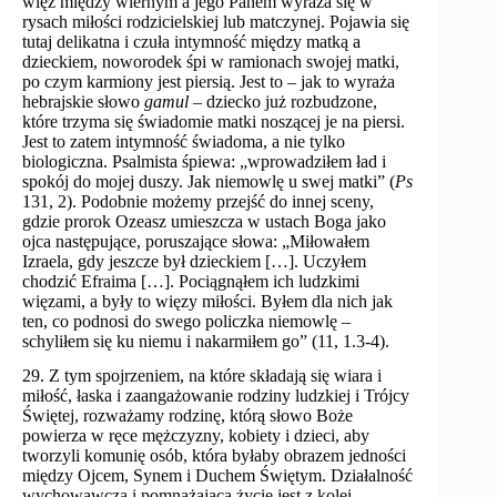
więź między wiernym a jego Panem wyraża się w
rysach miłości rodzicielskiej lub matczynej. Pojawia się
tutaj delikatna i czuła intymność między matką a
dzieckiem, noworodek śpi w ramionach swojej matki,
po czym karmiony jest piersią. Jest to – jak to wyraża
hebrajskie słowo
gamul
– dziecko już rozbudzone,
które trzyma się świadomie matki noszącej je na piersi.
Jest to zatem intymność świadoma, a nie tylko
biologiczna. Psalmista śpiewa: „wprowadziłem ład i
spokój do mojej duszy. Jak niemowlę u swej matki” (
Ps
131, 2). Podobnie możemy przejść do innej sceny,
gdzie prorok Ozeasz umieszcza w ustach Boga jako
ojca następujące, poruszające słowa: „Miłowałem
Izraela, gdy jeszcze był dzieckiem […]. Uczyłem
chodzić Efraima […]. Pociągnąłem ich ludzkimi
więzami, a były to więzy miłości. Byłem dla nich jak
ten, co podnosi do swego policzka niemowlę –
schyliłem się ku niemu i nakarmiłem go” (11, 1.3-4).
29. Z tym spojrzeniem, na które składają się wiara i
miłość, łaska i zaangażowanie rodziny ludzkiej i Trójcy
Świętej, rozważamy rodzinę, którą słowo Boże
powierza w ręce mężczyzny, kobiety i dzieci, aby
tworzyli komunię osób, która byłaby obrazem jedności
między Ojcem, Synem i Duchem Świętym. Działalność
wychowawcza i pomnażająca życie jest z kolei