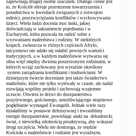
zapewniają drugiej osobie szacunek. Dlatego cenne jest
to, że Kościół oferuje przestrzenie towarzyszenia i
poradnictwa w kwestiach związanych z rozwojem
miłości, przezwyciężania konfliktów i wychowywania
dzieci. Wielu ludzi docenia moc łaski, jakiej
doświadczają w sakramencie pojednania i w
Eucharystii, która pozwala im radzić sobie z
wyzwaniami małżeństwa i rodziny. W niektórych
krajach, zwłaszcza w różnych częściach Afryki,
laicyzmowi nie udało się osłabić pewnych wartości
tradycyjnych, a w każdym małżeństwie wytwarza się
silna więź między dwiema poszerzonymi rodzinami, w
których wciąż zachowany jest wyraźnie określony
system zarządzania konfliktami i trudnościami. W
dzisiejszym świecie doceniane jest także świadectwo
małżeństw, które nie tylko wytrwały w czasie, ale nadal
rozwijają wspólny projekt i zachowują wzajemne
uczucie. Otwiera to drzwi do duszpasterstwa
pozytywnego, gościnnego, umożliwiającego stopniowe
pogłębianie wymagań Ewangelii. Jednak wiele razy
działaliśmy w postawie defensywnej i trwoniliśmy
energie duszpasterskie, powielając ataki na dekadencki
świat, z niewielką zdolnością proaktywną, aby wskazać
drogi szczęścia. Wielu nie dostrzega, że orędzie
Kościoła o małżeństwie i rodzinie jest wyraźnym,