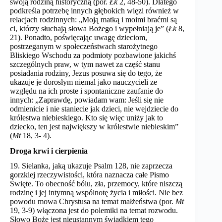
swoją rodziną historyczną (por.
Łk
2, 48-50). Dlatego
podkreśla potrzebę innych głębokich więzi również w
relacjach rodzinnych: „Moją matką i moimi braćmi są
ci, którzy słuchają słowa Bożego i wypełniają je” (
Łk
8,
21). Ponadto, poświęcając uwagę dzieciom,
postrzeganym w społeczeństwach starożytnego
Bliskiego Wschodu za podmioty pozbawione jakichś
szczególnych praw, w tym nawet za część stanu
posiadania rodziny, Jezus posuwa się do tego, że
ukazuje je dorosłym niemal jako nauczycieli ze
względu na ich proste i spontaniczne zaufanie do
innych: „Zaprawdę, powiadam wam: Jeśli się nie
odmienicie i nie staniecie jak dzieci, nie wejdziecie do
królestwa niebieskiego. Kto się więc uniży jak to
dziecko, ten jest największy w królestwie niebieskim”
(
Mt
18, 3- 4).
Droga krwi i cierpienia
19. Sielanka, jaką ukazuje Psalm 128, nie zaprzecza
gorzkiej rzeczywistości, która naznacza całe Pismo
Święte. To obecność bólu, zła, przemocy, które niszczą
rodzinę i jej intymną wspólnotę życia i miłości. Nie bez
powodu mowa Chrystusa na temat małżeństwa (por.
Mt
19, 3-9) włączona jest do polemiki na temat rozwodu.
Słowo Boże jest nieustannym świadkiem tego